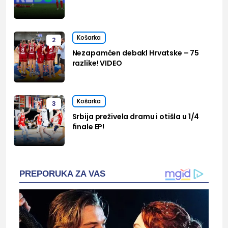
Košarka
2
Nezapamćen debakl Hrvatske – 75
razlike! VIDEO
Košarka
3
Srbija preživela dramu i otišla u 1/4
finale EP!
PREPORUKA ZA VAS