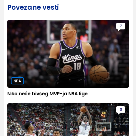
Povezane vesti
7
NBA
Niko neće bivšeg MVP-ja NBA lige
0