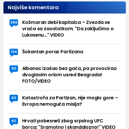
Najviše komentara
Košmaran debi kapitalca – Zvezda se
366
vraća sa zaostatkom; "Da zaključimo o
Lukasenu..." VIDEO
Šokantan poraz Partizana
104
Albanac izašao bez gaća, pa provocirao
80
dvoglavim orlom usred Beograda!
FOTO/VIDEO
Katastrofa za Partizan, nije moglo gore –
63
Evropa nemoguća misija?
Hrvati pobesneli zbog srpskog UFC
62
borca: "Sramotno i skandalozno!" VIDEO