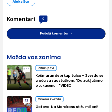
Aleks Sar
Komentari
0
Pošalji komentar
Možda vas zanima
Evrokupovi
366
Košmaran debi kapitalca – Zvezda se
vraća sa zaostatkom; "Da zaključimo
o Lukasenu..." VIDEO
Crvena zvezda
12
Gotovo: Na Marakanu stižu milioni!