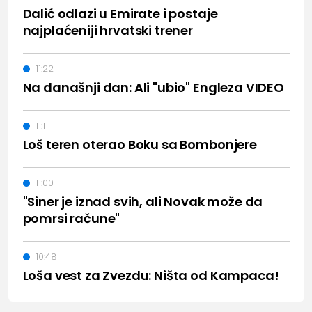
Dalić odlazi u Emirate i postaje
najplaćeniji hrvatski trener
11:22
Na današnji dan: Ali "ubio" Engleza VIDEO
11:11
Loš teren oterao Boku sa Bombonjere
11:00
"Siner je iznad svih, ali Novak može da
pomrsi račune"
10:48
Loša vest za Zvezdu: Ništa od Kampaca!