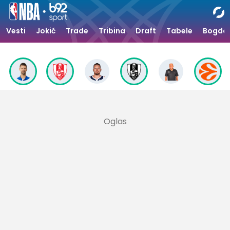
Vesti
Jokić
Trade
Tribina
Draft
Tabele
Bogdan