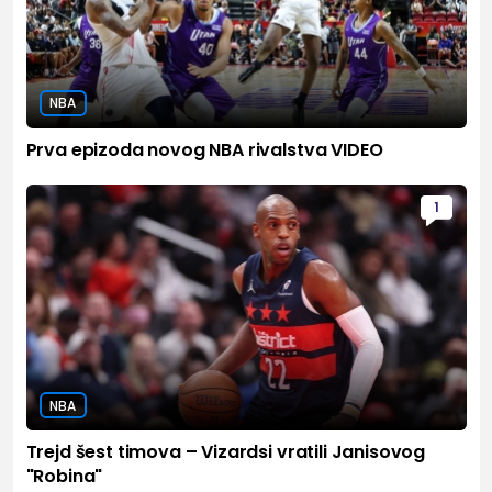
NBA
Prva epizoda novog NBA rivalstva VIDEO
1
NBA
Trejd šest timova – Vizardsi vratili Janisovog
"Robina"