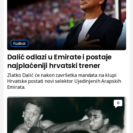
Fudbal
Dalić odlazi u Emirate i postaje
najplaćeniji hrvatski trener
Zlatko Dalić će nakon završetka mandata na klupi
Hrvatske postati novi selektor Ujedinjenih Arapskih
Emirata.
0