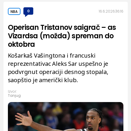
0
16.6.2026.
16:16
NBA
Operisan Tristanov saigrač – as
Vizardsa (možda) spreman do
oktobra
Košarkaš Vašingtona i francuski
reprezentativac Aleks Sar uspešno je
podvrgnut operaciji desnog stopala,
saopštio je američki klub.
Izvor:
Tanjug