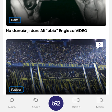
Boks
Na današnji dan: Ali "ubio" Engleza VIDEO
0
Fudbal
✕
Loš teren oterao Boku sa Bombonjere
Novo
Sport
Video
Menu