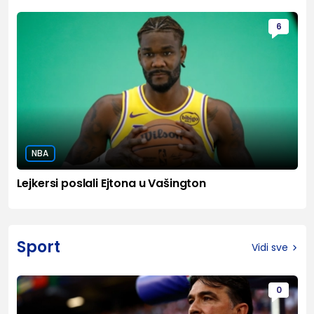
6
NBA
Lejkersi poslali Ejtona u Vašington
Sport
Vidi sve
0