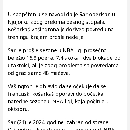
U saopštenju se navodi da je
Sar
operisan u
Njujorku zbog preloma desnog stopala.
Košarkaš Vašingtona je doživeo povredu na
treningu krajem prošle nedelje.
Sar je prošle sezone u NBA ligi prosečno
beležio 16,3 poena, 7,4 skoka i dve blokade po
utakmici, ali je zbog problema sa povredama
odigrao samo 48 mečeva.
Vašington je objavio da se očekuje da se
francuski košarkaš oporavi do početka
naredne sezone u NBA ligi, koja počinje u
oktobru.
Sar (21) je 2024. godine izabran od strane
Vašingtona kao drugi pik u prvoj rundi NBA