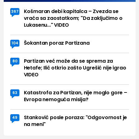
Košmaran debi kapitalca – Zvezda se
367
vraća sa zaostatkom; "Da zaključimo o
Lukasenu..." VIDEO
Šokantan poraz Partizana
104
Partizan već može da se sprema za
80
Hetafe; Ilić otkrio zašto Ugrešić nije igrao
VIDEO
Katastrofa za Partizan, nije moglo gore –
63
Evropa nemoguća misija?
Stanković posle poraza: "Odgovornost je
49
na meni"