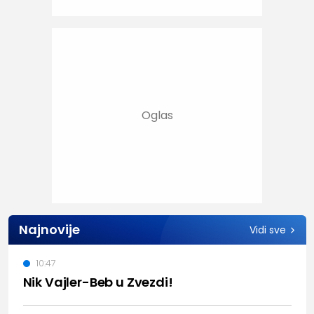
Najnovije
Vidi sve
10:47
Nik Vajler-Beb u Zvezdi!