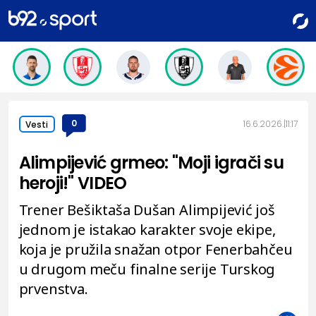
0
16.6.2026.
11:17
Vesti
Alimpijević grmeo: "Moji igrači su
heroji!" VIDEO
Trener Bešiktaša Dušan Alimpijević još
jednom je istakao karakter svoje ekipe,
koja je pružila snažan otpor Fenerbahčeu
u drugom meču finalne serije Turskog
prvenstva.