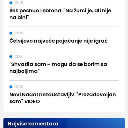
10:45
Šek pecnuo Lebrona: "Na žurci je, ali nije
na bini"
10:30
Čelsijevo najveće pojačanje nije igrač
10:15
"Shvatila sam – mogu da se borim sa
najboljima"
10:00
Novi Nadal nezaustavljiv: "Prezadovoljan
sam" VIDEO
Najviše komentara