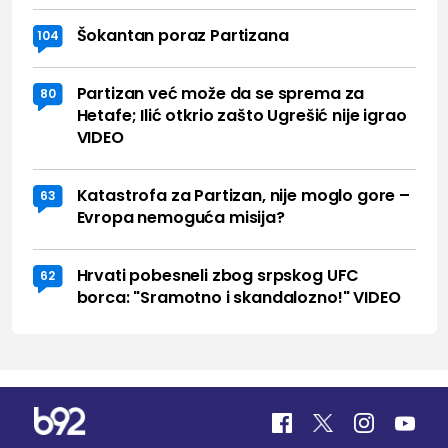
Šokantan poraz Partizana
104
Partizan već može da se sprema za
80
Hetafe; Ilić otkrio zašto Ugrešić nije igrao
VIDEO
Katastrofa za Partizan, nije moglo gore –
63
Evropa nemoguća misija?
Hrvati pobesneli zbog srpskog UFC
62
borca: "Sramotno i skandalozno!" VIDEO