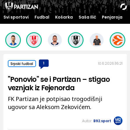
Svi sportovi
Fudbal
Košarka
Saša Ilić
Penjaroja
1
10.6.2026.
16:21
Srpski fudbal
"Ponovio" se i Partizan – stigao
veznjak iz Fejenorda
FK Partizan je potpisao trogodišnji
ugovor sa Aleksom Zekovićem.
Autor:
B92.sport