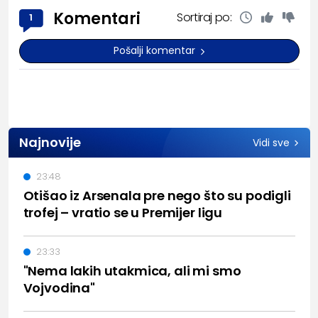
Komentari
Sortiraj po:
1
Pošalji komentar
Najnovije
Vidi sve
23:48
Otišao iz Arsenala pre nego što su podigli
trofej – vratio se u Premijer ligu
23:33
"Nema lakih utakmica, ali mi smo
Vojvodina"