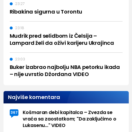
23:27
Ribakina sigurna u Torontu
23:18
Mudrik pred selidbom iz Čelsija –
Lampard želi da oživi karijeru Ukrajinca
23:03
Buker izabrao najbolju NBA petorku ikada
– nije uvrstio Džordana VIDEO
Najviše komentara
Košmaran debi kapitalca – Zvezda se
367
vraća sa zaostatkom; "Da zaključimo o
Lukasenu..." VIDEO