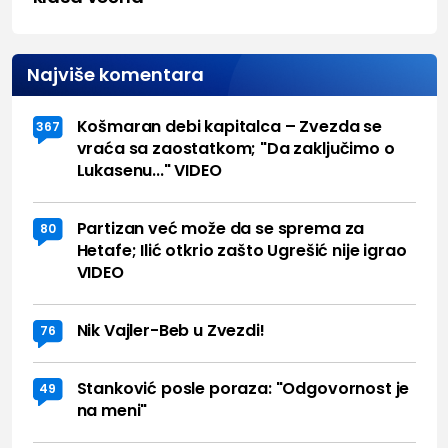
Najviše komentara
Košmaran debi kapitalca – Zvezda se
367
vraća sa zaostatkom; "Da zaključimo o
Lukasenu..." VIDEO
Partizan već može da se sprema za
80
Hetafe; Ilić otkrio zašto Ugrešić nije igrao
VIDEO
Nik Vajler-Beb u Zvezdi!
76
Stanković posle poraza: "Odgovornost je
49
na meni"