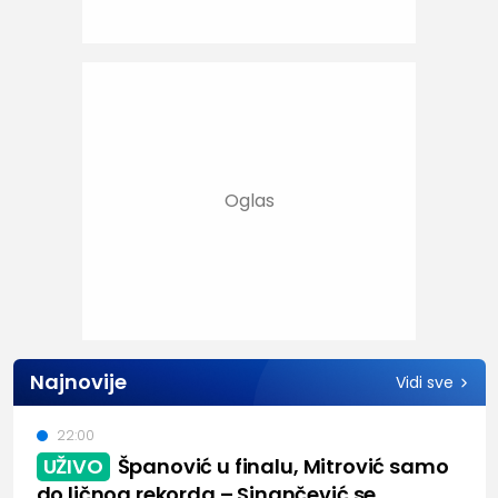
Najnovije
Vidi sve
22:00
UŽIVO
Španović u finalu, Mitrović samo
do ličnog rekorda – Sinančević se