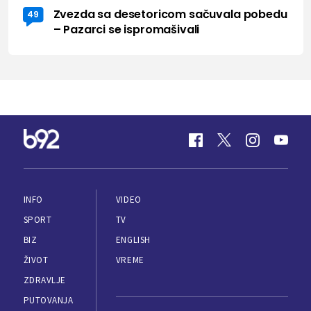
Zvezda sa desetoricom sačuvala pobedu
49
– Pazarci se ispromašivali
INFO
VIDEO
SPORT
TV
BIZ
ENGLISH
ŽIVOT
VREME
ZDRAVLJE
PUTOVANJA