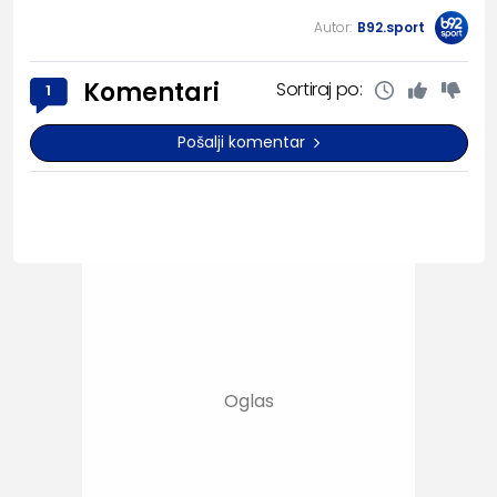
Autor:
B92.sport
Komentari
Sortiraj po:
1
Pošalji komentar