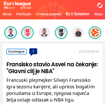
Novo
Partizan
Crvena zvezda
Skaut
1
8.6.2026.
16:43
Euroleague
Fransisko stavio Asvel na čekanje:
"Glavni cilj je NBA"
Francuski plejmejker Silvejn Fransisko
igra sezonu karijere, ali uprkos bogatim
ponudama iz Evrope, njegova najveća
želja ostaje odlazak u NBA ligu.