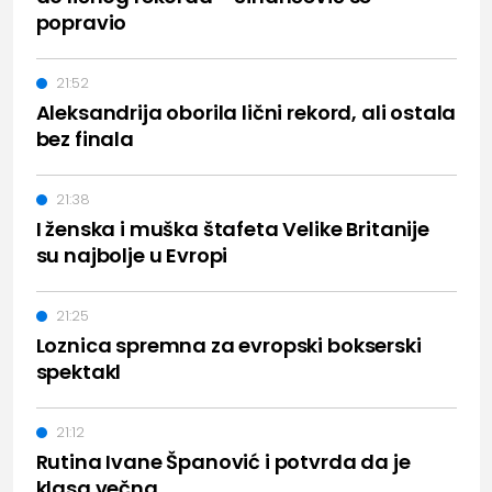
popravio
21:52
Aleksandrija oborila lični rekord, ali ostala
bez finala
21:38
I ženska i muška štafeta Velike Britanije
su najbolje u Evropi
21:25
Loznica spremna za evropski bokserski
spektakl
21:12
Rutina Ivane Španović i potvrda da je
klasa večna