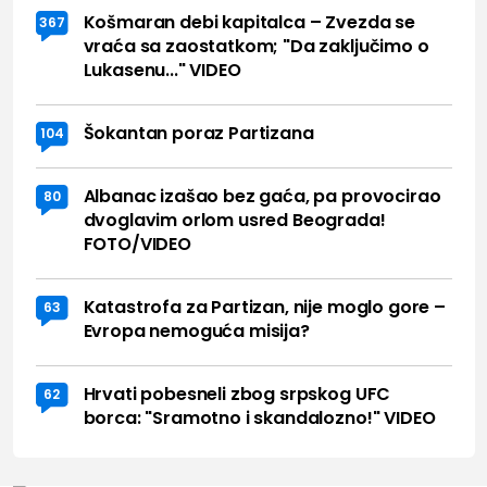
Košmaran debi kapitalca – Zvezda se
367
vraća sa zaostatkom; "Da zaključimo o
Lukasenu..." VIDEO
Šokantan poraz Partizana
104
Albanac izašao bez gaća, pa provocirao
80
dvoglavim orlom usred Beograda!
FOTO/VIDEO
Katastrofa za Partizan, nije moglo gore –
63
Evropa nemoguća misija?
Hrvati pobesneli zbog srpskog UFC
62
borca: "Sramotno i skandalozno!" VIDEO