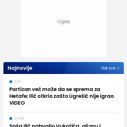
Najnovije
Vidi sve
0:01
Partizan već može da se sprema za
Hetafe; Ilić otkrio zašto Ugrešić nije igrao
VIDEO
23:58
Saša Ilić nahvalio Vukotića, ali mu i