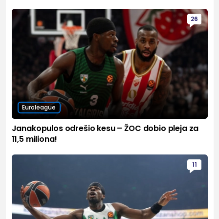
26
Euroleague
Janakopulos odrešio kesu – ŽOC dobio pleja za
11,5 miliona!
11