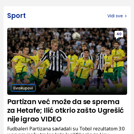
Sport
Vidi sve
40
Evrokupovi
Partizan već može da se sprema
za Hetafe; Ilić otkrio zašto Ugrešić
nije igrao VIDEO
Fudbaleri Partizana savladali su Tobol rezultatom 3:0