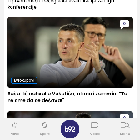
u prvom meču trećeg kola kvalifikacija za Ligu
konferencije.
0
Evrokupovi
Saša Ilić nahvalio Vukotića, ali mu i zamerio: "To
ne sme da se dešava!"
0
✕
Novo
Sport
Video
Menu