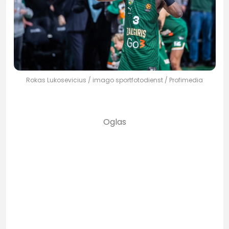
Rokas Lukosevicius / imago sportfotodienst / Profimedia