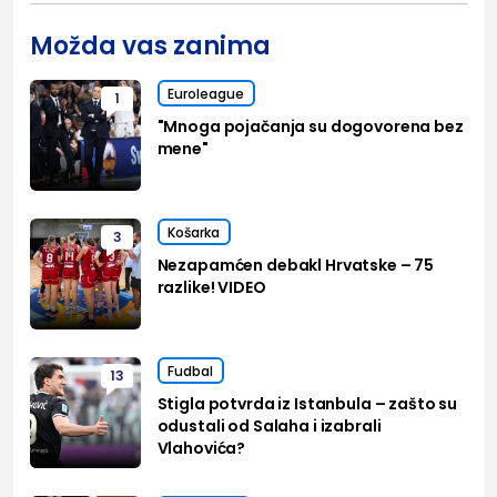
Možda vas zanima
Euroleague
1
"Mnoga pojačanja su dogovorena bez
mene"
Košarka
3
Nezapamćen debakl Hrvatske – 75
razlike! VIDEO
Fudbal
13
Stigla potvrda iz Istanbula – zašto su
odustali od Salaha i izabrali
Vlahovića?