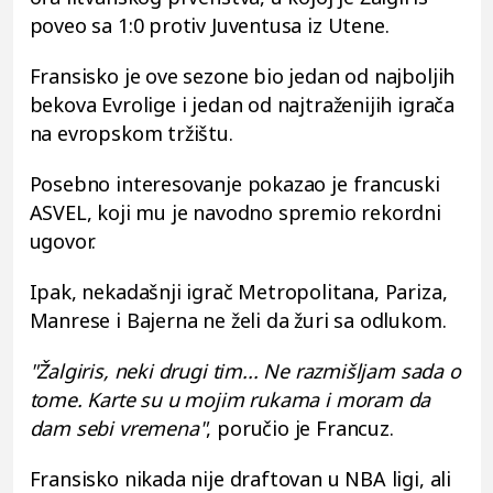
poveo sa 1:0 protiv Juventusa iz Utene.
Fransisko je ove sezone bio jedan od najboljih
bekova Evrolige i jedan od najtraženijih igrača
na evropskom tržištu.
Posebno interesovanje pokazao je francuski
ASVEL, koji mu je navodno spremio rekordni
ugovor.
Ipak, nekadašnji igrač Metropolitana, Pariza,
Manrese i Bajerna ne želi da žuri sa odlukom.
"Žalgiris, neki drugi tim... Ne razmišljam sada o
tome. Karte su u mojim rukama i moram da
dam sebi vremena"
, poručio je Francuz.
Fransisko nikada nije draftovan u NBA ligi, ali