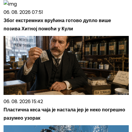
06. 08. 2026 07:51
Због екстремних врућина готово дупло више
позива Хитној помоћи у Кули
06. 08. 2026 15:42
Пластична кеса чаја је настала јер је неко погрешно
разумео узорак