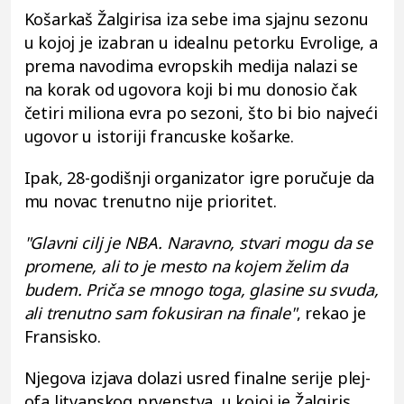
Košarkaš Žalgirisa iza sebe ima sjajnu sezonu
u kojoj je izabran u idealnu petorku Evrolige, a
prema navodima evropskih medija nalazi se
na korak od ugovora koji bi mu donosio čak
četiri miliona evra po sezoni, što bi bio najveći
ugovor u istoriji francuske košarke.
Ipak, 28-godišnji organizator igre poručuje da
mu novac trenutno nije prioritet.
"Glavni cilj je NBA. Naravno, stvari mogu da se
promene, ali to je mesto na kojem želim da
budem. Priča se mnogo toga, glasine su svuda,
ali trenutno sam fokusiran na finale"
, rekao je
Fransisko.
Njegova izjava dolazi usred finalne serije plej-
ofa litvanskog prvenstva, u kojoj je Žalgiris