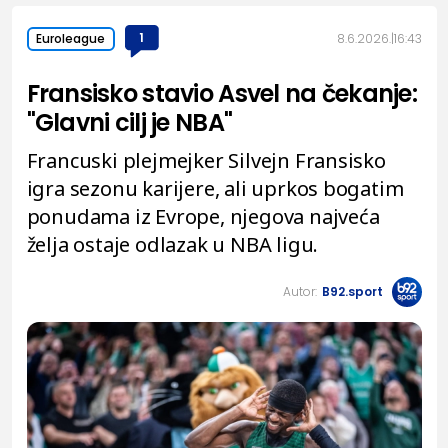
1
8.6.2026.
16:43
Euroleague
Fransisko stavio Asvel na čekanje:
"Glavni cilj je NBA"
Francuski plejmejker Silvejn Fransisko
igra sezonu karijere, ali uprkos bogatim
ponudama iz Evrope, njegova najveća
želja ostaje odlazak u NBA ligu.
Autor:
B92.sport