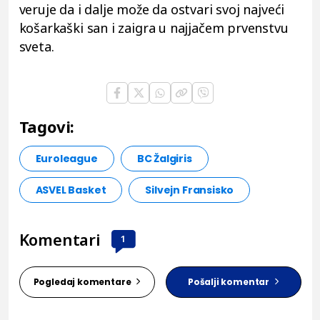
veruje da i dalje može da ostvari svoj najveći
košarkaški san i zaigra u najjačem prvenstvu
sveta.
Tagovi:
Euroleague
BC Žalgiris
ASVEL Basket
Silvejn Fransisko
Komentari
1
Pogledaj komentare
Pošalji komentar