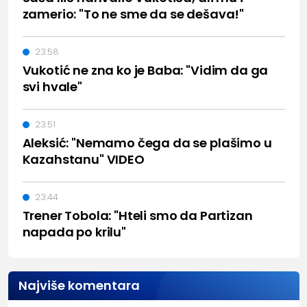
zamerio: "To ne sme da se dešava!"
23:58
Vukotić ne zna ko je Baba: "Vidim da ga
svi hvale"
23:51
Aleksić: "Nemamo čega da se plašimo u
Kazahstanu" VIDEO
23:44
Trener Tobola: "Hteli smo da Partizan
napada po krilu"
Najviše komentara