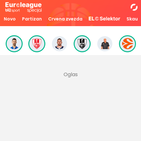
Novo
Partizan
Crvena zvezda
Skaut