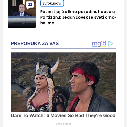
Evrokupovi
22
Rasim Ljajić otkrio pozadinu haosa u
Partizanu: Jedan čovek se sveti crno-
belima
PREPORUKA ZA VAS
Dare To Watch: 6 Movies So Bad They're Good
Brainberries