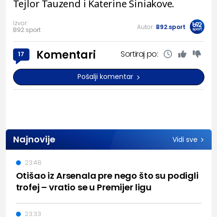
Tejlor Tauzend i Katerine Siniakove.
Izvor:
Autor:
B92.sport
B92.sport
Komentari
Sortiraj po:
17
Pošalji komentar
Najnovije
Vidi sve
23:48
Otišao iz Arsenala pre nego što su podigli
trofej – vratio se u Premijer ligu
23:33