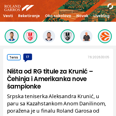
Vesti
Reketiranje
Oko sokolovo
Novak
Liveblog
17
7.6.2026.
13:05
Tenis
Ništa od RG titule za Krunić –
Čehinja i Amerikanka nove
šampionke
Srpska teniserka Aleksandra Krunić, u
paru sa Kazahstankom Anom Danilinom,
poražena je u finalu Roland Garosa od