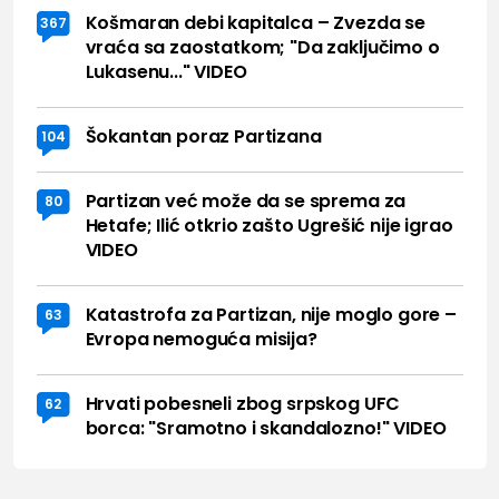
Košmaran debi kapitalca – Zvezda se
367
vraća sa zaostatkom; "Da zaključimo o
Lukasenu..." VIDEO
Šokantan poraz Partizana
104
Partizan već može da se sprema za
80
Hetafe; Ilić otkrio zašto Ugrešić nije igrao
VIDEO
Katastrofa za Partizan, nije moglo gore –
63
Evropa nemoguća misija?
Hrvati pobesneli zbog srpskog UFC
62
borca: "Sramotno i skandalozno!" VIDEO