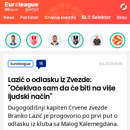
Novo
Partizan
Crvena zvezda
Skaut
15
6.6.2026.
10:15
Euroleague
Lazić o odlasku iz Zvezde:
"Očekivao sam da će biti na više
ljudski način"
Dugogodišnji kapiten Crvene zvezde
Branko Lazić je progovorio po prvi put o
odlasku iz kluba sa Malog Kalemegdana.