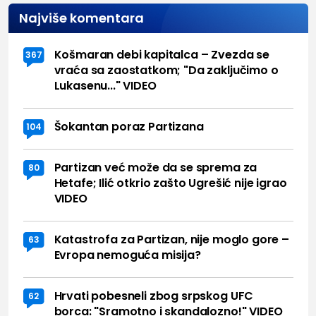
Najviše komentara
Košmaran debi kapitalca – Zvezda se
367
vraća sa zaostatkom; "Da zaključimo o
Lukasenu..." VIDEO
Šokantan poraz Partizana
104
Partizan već može da se sprema za
80
Hetafe; Ilić otkrio zašto Ugrešić nije igrao
VIDEO
Katastrofa za Partizan, nije moglo gore –
63
Evropa nemoguća misija?
Hrvati pobesneli zbog srpskog UFC
62
borca: "Sramotno i skandalozno!" VIDEO