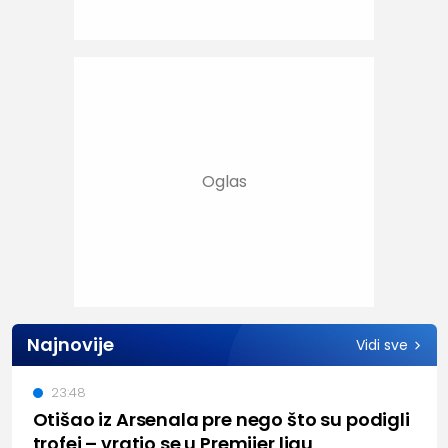
Najnovije
Vidi sve
23:48
Otišao iz Arsenala pre nego što su podigli
trofej – vratio se u Premijer ligu