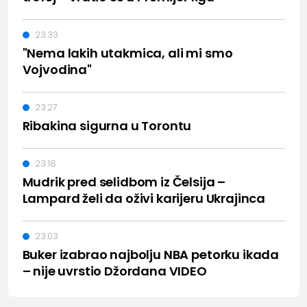
23:33
"Nema lakih utakmica, ali mi smo
Vojvodina"
23:27
Ribakina sigurna u Torontu
23:18
Mudrik pred selidbom iz Čelsija –
Lampard želi da oživi karijeru Ukrajinca
23:03
Buker izabrao najbolju NBA petorku ikada
– nije uvrstio Džordana VIDEO