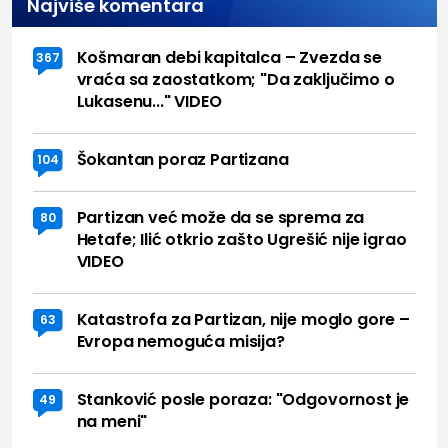
Najviše komentara
Košmaran debi kapitalca – Zvezda se
367
vraća sa zaostatkom; "Da zaključimo o
Lukasenu..." VIDEO
Šokantan poraz Partizana
104
Partizan već može da se sprema za
80
Hetafe; Ilić otkrio zašto Ugrešić nije igrao
VIDEO
Katastrofa za Partizan, nije moglo gore –
63
Evropa nemoguća misija?
Stanković posle poraza: "Odgovornost je
49
na meni"