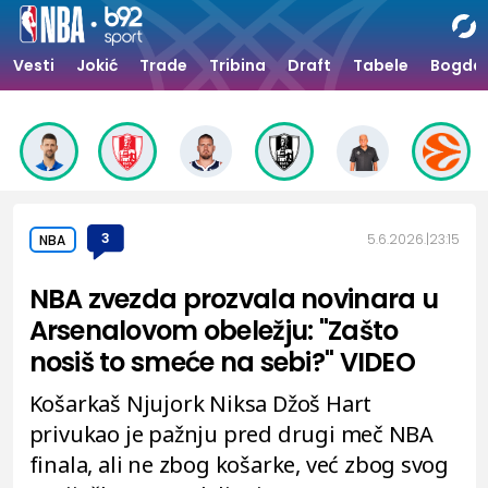
Vesti
Jokić
Trade
Tribina
Draft
Tabele
Bogdan
3
5.6.2026.
23:15
NBA
NBA zvezda prozvala novinara u
Arsenalovom obeležju: "Zašto
nosiš to smeće na sebi?" VIDEO
Košarkaš Njujork Niksa Džoš Hart
privukao je pažnju pred drugi meč NBA
finala, ali ne zbog košarke, već zbog svog