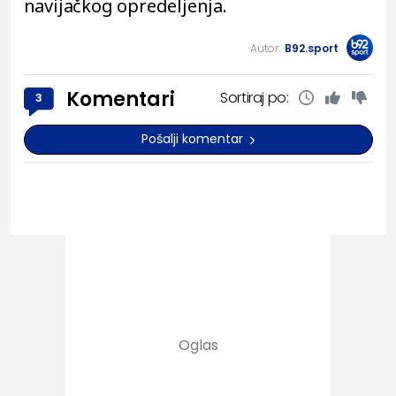
navijačkog opredeljenja.
Autor:
B92.sport
Komentari
Sortiraj po:
3
Pošalji komentar