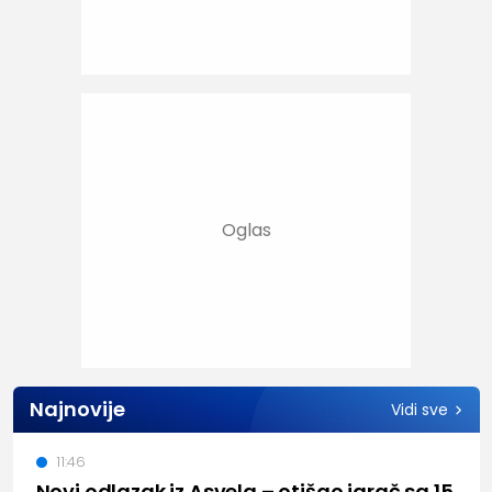
Najnovije
Vidi sve
11:46
Novi odlazak iz Asvela – otišao igrač sa 15