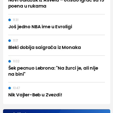
poena u rukama
11:31
Još jedno NBA ime u Evroligi
11:17
Bleki dobija saigrača iz Monaka
11:02
Šek pecnuo Lebrona: "Na žurci je, ali nije
na bini"
10:47
Nik Vajler-Beb u Zvezdi!