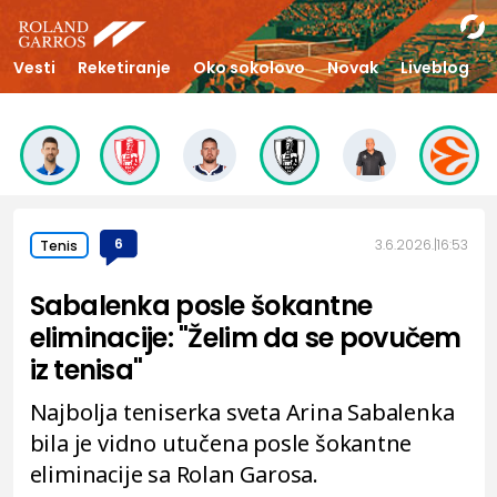
Vesti
Reketiranje
Oko sokolovo
Novak
Liveblog
6
3.6.2026.
16:53
Tenis
Sabalenka posle šokantne
eliminacije: "Želim da se povučem
iz tenisa"
Najbolja teniserka sveta Arina Sabalenka
bila je vidno utučena posle šokantne
eliminacije sa Rolan Garosa.