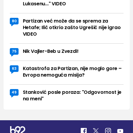
Lukasenu..." VIDEO
Partizan već može da se sprema za
80
Hetafe; Ilić otkrio zašto Ugrešić nije igrao
VIDEO
Nik Vajler-Beb u Zvezdi!
75
Katastrofa za Partizan, nije moglo gore –
63
Evropa nemoguća misija?
Stanković posle poraza: "Odgovornost je
49
na meni"