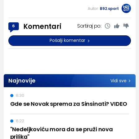
Autor:
B92.sport
Komentari
Sortiraj po:
6
Pošalji komentar
Najnovije
Vidi sve
8:30
Gde se Novak sprema za Sinsinati? VIDEO
8:22
"Nedeljkoviću mora da se pruži nova
prilika"