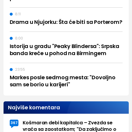
8:11
Drama u Njujorku: Šta će biti sa Porterom?
8:00
Istorija u gradu "Peaky Blindersa": Srpska
banda kreće u pohod na Birmingem
23:55
Markes posle sedmog mesta: "Dovoljno
sam se borio u karijeri"
Najviše komentara
Košmaran debi kapitalca – Zvezda se
367
vraća sa zaostatkom; "Da zaključimo o