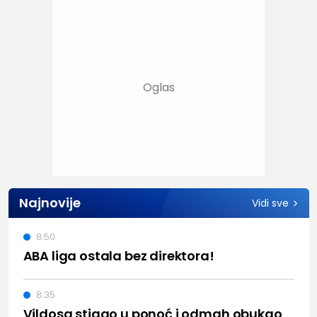
Najnovije
Vidi sve
8:50
ABA liga ostala bez direktora!
8:35
Vildosa stigao u ponoć i odmah obukao