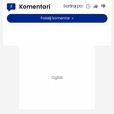
Komentari
Sortiraj po:
2
Pošalji komentar