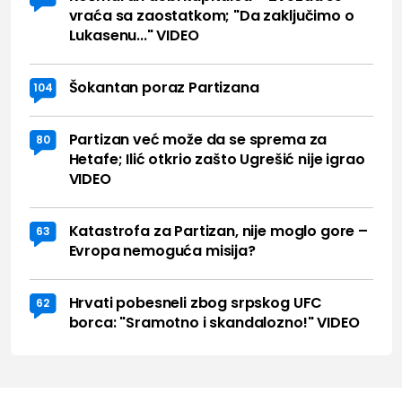
vraća sa zaostatkom; "Da zaključimo o
Lukasenu..." VIDEO
Šokantan poraz Partizana
104
Partizan već može da se sprema za
80
Hetafe; Ilić otkrio zašto Ugrešić nije igrao
VIDEO
Katastrofa za Partizan, nije moglo gore –
63
Evropa nemoguća misija?
Hrvati pobesneli zbog srpskog UFC
62
borca: "Sramotno i skandalozno!" VIDEO