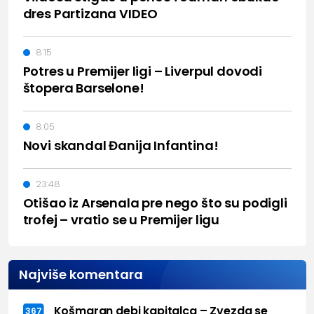
dres Partizana VIDEO
8:15
Potres u Premijer ligi – Liverpul dovodi
štopera Barselone!
8:05
Novi skandal Đanija Infantina!
23:48
Otišao iz Arsenala pre nego što su podigli
trofej – vratio se u Premijer ligu
Najviše komentara
Košmaran debi kapitalca – Zvezda se
367