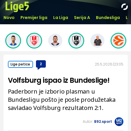
Novo
Premijer liga
La Liga
Serija A
Bundesliga
Li
2
25.5.2026.
23:05
Lige petice
Volfsburg ispao iz Bundeslige!
Paderborn je izborio plasman u
Bundesligu pošto je posle produžetaka
savladao Volfsburg rezultatom 2:1.
Autor:
B92.sport