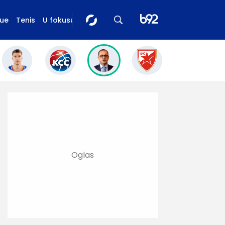
gue
Tenis
U fokusu