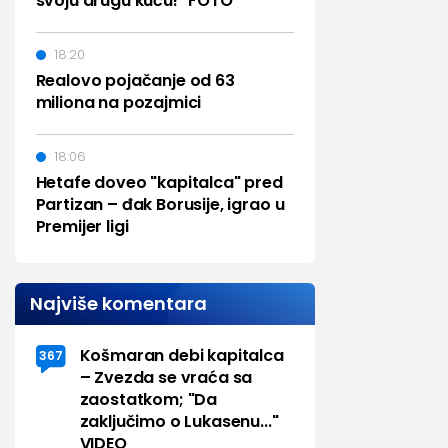
svoju drugu kuću!" FOTO
18:20
Realovo pojačanje od 63
miliona na pozajmici
18:06
Hetafe doveo "kapitalca" pred
Partizan – đak Borusije, igrao u
Premijer ligi
Najviše komentara
Košmaran debi kapitalca
367
– Zvezda se vraća sa
zaostatkom; "Da
zaključimo o Lukasenu..."
VIDEO