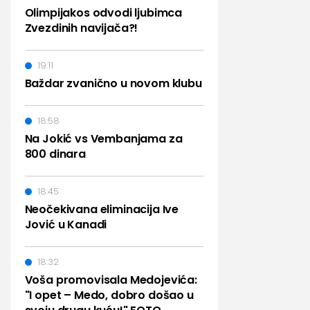
Olimpijakos odvodi ljubimca
Zvezdinih navijača?!
19:11
Baždar zvanično u novom klubu
18:58
Na Jokić vs Vembanjama za
800 dinara
18:45
Neočekivana eliminacija Ive
Jović u Kanadi
18:32
Voša promovisala Medojevića:
"I opet – Medo, dobro došao u