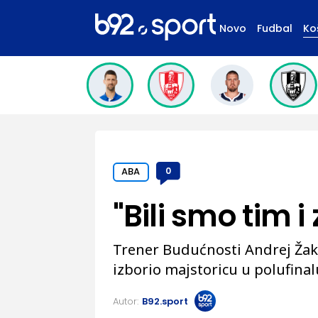
Novo
Fudbal
Ko
ABA
0
"Bili smo tim i
Trener Budućnosti Andrej Žakel
izborio majstoricu u polufinal
Autor:
B92.sport