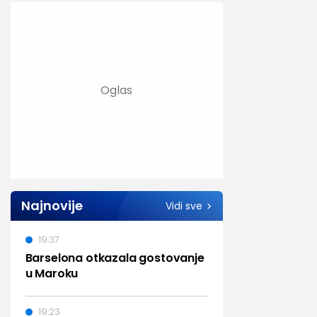
Najnovije
Vidi sve
19:37
Barselona otkazala gostovanje
u Maroku
19:23