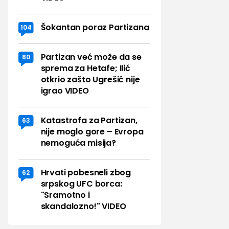
Šokantan poraz Partizana
104
Partizan već može da se
80
sprema za Hetafe; Ilić
otkrio zašto Ugrešić nije
igrao VIDEO
Katastrofa za Partizan,
63
nije moglo gore – Evropa
nemoguća misija?
Hrvati pobesneli zbog
62
srpskog UFC borca:
"Sramotno i
skandalozno!" VIDEO