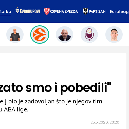
šarka
Eurolea
 zato smo i pobedili"
j bio je zadovoljan što je njegov tim
u ABA lige.
25.5.2026.
23:20