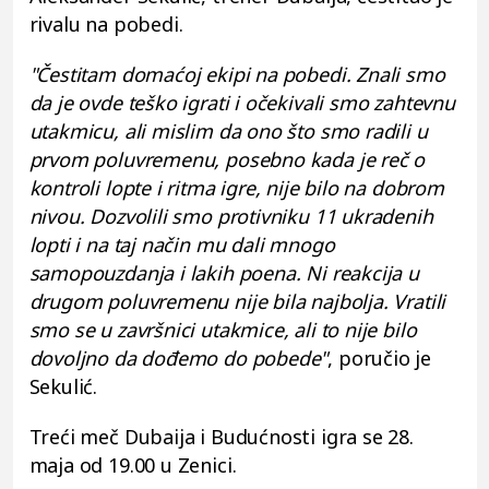
rivalu na pobedi.
"Čestitam domaćoj ekipi na pobedi. Znali smo
da je ovde teško igrati i očekivali smo zahtevnu
utakmicu, ali mislim da ono što smo radili u
prvom poluvremenu, posebno kada je reč o
kontroli lopte i ritma igre, nije bilo na dobrom
nivou. Dozvolili smo protivniku 11 ukradenih
lopti i na taj način mu dali mnogo
samopouzdanja i lakih poena. Ni reakcija u
drugom poluvremenu nije bila najbolja. Vratili
smo se u završnici utakmice, ali to nije bilo
dovoljno da dođemo do pobede"
, poručio je
Sekulić.
Treći meč Dubaija i Budućnosti igra se 28.
maja od 19.00 u Zenici.