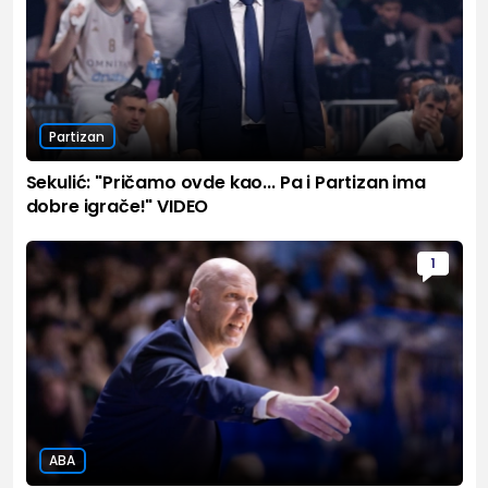
Partizan
Sekulić: "Pričamo ovde kao... Pa i Partizan ima
dobre igrače!" VIDEO
1
ABA