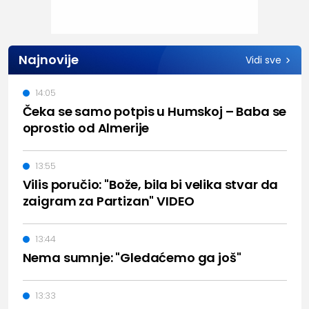
Najnovije
Vidi sve
14:05
Čeka se samo potpis u Humskoj – Baba se
oprostio od Almerije
13:55
Vilis poručio: "Bože, bila bi velika stvar da
zaigram za Partizan" VIDEO
13:44
Nema sumnje: "Gledaćemo ga još"
13:33