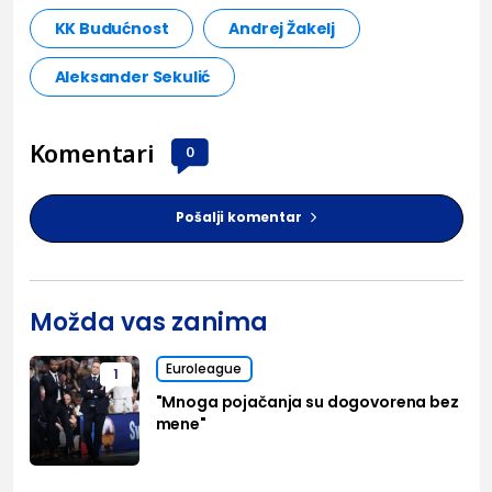
KK Budućnost
Andrej Žakelj
Aleksander Sekulić
Komentari
0
Pošalji komentar
Možda vas zanima
Euroleague
1
"Mnoga pojačanja su dogovorena bez
mene"