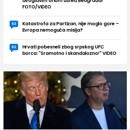
dvoglavim orlom usred Beograda!
FOTO/VIDEO
Katastrofa za Partizan, nije moglo gore –
63
Evropa nemoguća misija?
Hrvati pobesneli zbog srpskog UFC
62
borca: "Sramotno i skandalozno!" VIDEO