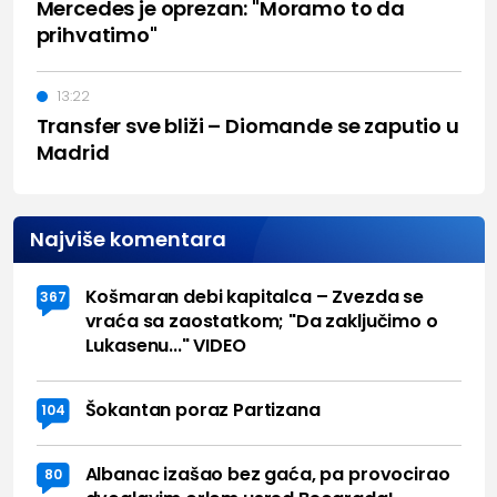
Mercedes je oprezan: "Moramo to da
prihvatimo"
13:22
Transfer sve bliži – Diomande se zaputio u
Madrid
Najviše komentara
Košmaran debi kapitalca – Zvezda se
367
vraća sa zaostatkom; "Da zaključimo o
Lukasenu..." VIDEO
Šokantan poraz Partizana
104
Albanac izašao bez gaća, pa provocirao
80