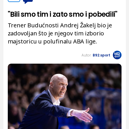
"Bili smo tim i zato smo i pobedili"
Trener Budućnosti Andrej Žakelj bio je
zadovoljan što je njegov tim izborio
majstoricu u polufinalu ABA lige.
Autor:
B92.sport