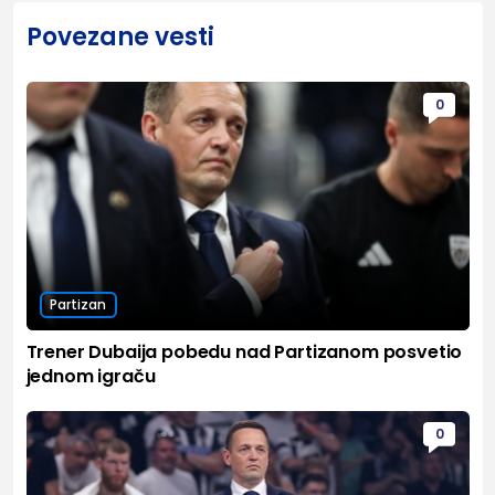
Povezane vesti
0
Partizan
Trener Dubaija pobedu nad Partizanom posvetio
jednom igraču
0