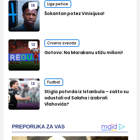
Lige petice
15
Šokantan potez Vinisijusa!
Crvena zvezda
12
Gotovo: Na Marakanu stižu milioni!
Fudbal
13
Stigla potvrda iz Istanbula – zašto su
odustali od Salaha i izabrali
Vlahovića?
PREPORUKA ZA VAS