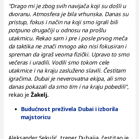
"Drago mi je zbog svih navijača koji su došli u
dvoranu. Atmosfera je bila vrhunska. Danas su
pristup, fokus i način na koji smo igrali bili
potpuno drugačiji u odnosu na prošlu
utakmicu. Rekao sam i pre i posle prvog meča
da taktika ne znači mnogo ako nisi fokusiran i
spreman da igraš veoma fizički. Upravo to smo
večeras i uradili. Vodili smo tokom cele
utakmice i na kraju zasluženo slavili. Čestitam
igračima. Dubai je neverovatna ekipa, ali smo
danas pokazali da smo tim i na kraju pobedili",
rekao je
Žakelj.
Budućnost preživela Dubai i izborila
majstoricu
Aleksander Sekulić, trener Dubaija, čestitao je