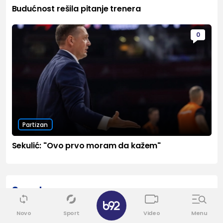
Budućnost rešila pitanje trenera
0
Partizan
Sekulić: "Ovo prvo moram da kažem"
Sport
Vidi sve
✕
Novo
Sport
Video
Menu
0