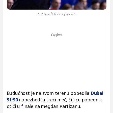
ABA liga/Filip Roganović
Budućnost je na svom terenu pobedila
Dubai
91:90
i obezbedila treći meč, čiji će pobednik
otići u finale na megdan Partizanu.