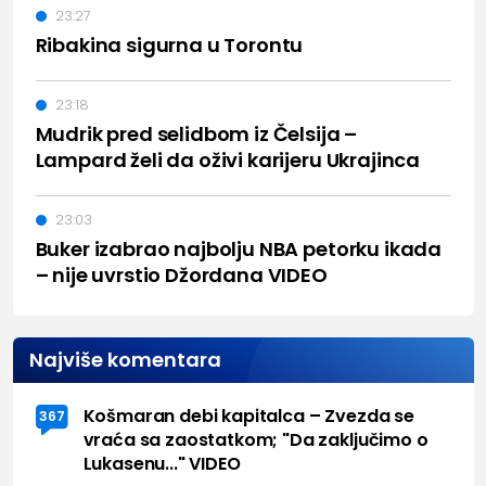
23:27
Ribakina sigurna u Torontu
23:18
Mudrik pred selidbom iz Čelsija –
Lampard želi da oživi karijeru Ukrajinca
23:03
Buker izabrao najbolju NBA petorku ikada
– nije uvrstio Džordana VIDEO
Najviše komentara
Košmaran debi kapitalca – Zvezda se
367
vraća sa zaostatkom; "Da zaključimo o
Lukasenu..." VIDEO