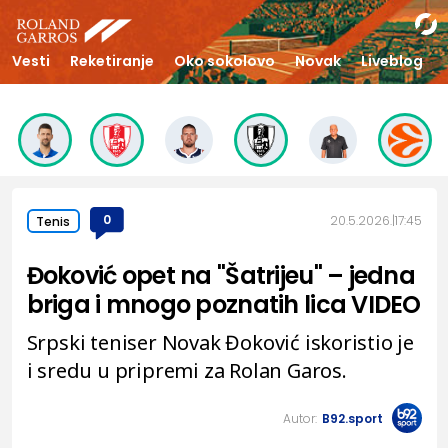
Vesti
Reketiranje
Oko sokolovo
Novak
Liveblog
0
20.5.2026.
17:45
Tenis
Đoković opet na "Šatrijeu" – jedna
briga i mnogo poznatih lica VIDEO
Srpski teniser Novak Đoković iskoristio je
i sredu u pripremi za Rolan Garos.
Autor:
B92.sport