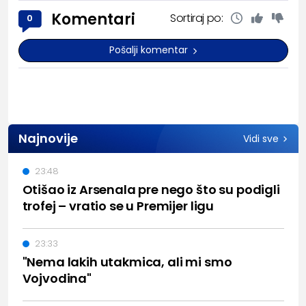
Komentari
Sortiraj po:
0
Pošalji komentar
Najnovije
Vidi sve
23:48
Otišao iz Arsenala pre nego što su podigli
trofej – vratio se u Premijer ligu
23:33
"Nema lakih utakmica, ali mi smo
Vojvodina"