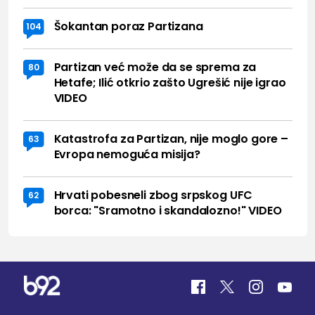
Šokantan poraz Partizana
104
Partizan već može da se sprema za
80
Hetafe; Ilić otkrio zašto Ugrešić nije igrao
VIDEO
Katastrofa za Partizan, nije moglo gore –
63
Evropa nemoguća misija?
Hrvati pobesneli zbog srpskog UFC
62
borca: "Sramotno i skandalozno!" VIDEO