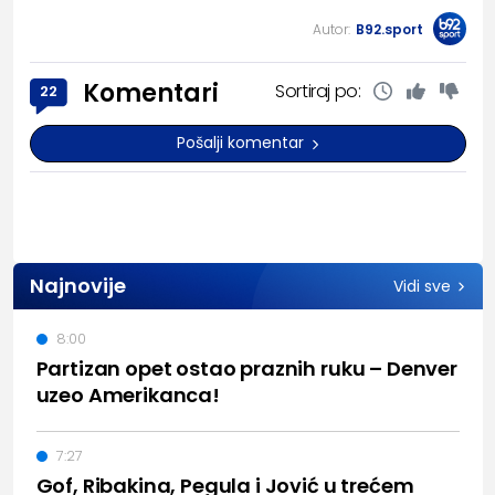
Autor:
B92.sport
Komentari
Sortiraj po:
22
Pošalji komentar
Najnovije
Vidi sve
8:00
Partizan opet ostao praznih ruku – Denver
uzeo Amerikanca!
7:27
Gof, Ribakina, Pegula i Jović u trećem