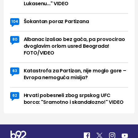
Lukasenu..." VIDEO
Šokantan poraz Partizana
104
Albanac izašao bez gaća, pa provocirao
80
dvoglavim orlom usred Beograda!
FOTO/VIDEO
Katastrofa za Partizan, nije moglo gore –
63
Evropa nemoguća misija?
Hrvati pobesneli zbog srpskog UFC
62
borca: "Sramotno i skandalozno!" VIDEO