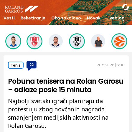
Vesti
Reketiranje
Oko sokolovo
Novak
Liveblog
22
20.5.2026.
16:00
Tenis
Pobuna tenisera na Rolan Garosu
– odlaze posle 15 minuta
Najbolji svetski igrači planiraju da
protestuju zbog novčanih nagrada
smanjenjem medijskih aktivnosti na
Rolan Garosu.