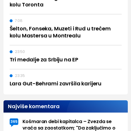
kolu Toronta
7:08
Šelton, Fonseka, Muzeti i Rud u trećem
kolu Mastersa u Montrealu
23:50
Tri medalje za Srbiju na EP
23:35
Lara Gut-Behrami završila karijeru
Najviše komentara
Košmaran debi kapitalca – Zvezda se
365
vraća sa zaostatkom; "Da zaključimo o