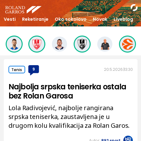
Vesti
Reketiranje
Oko sokolovo
Novak
Liveblog
9
20.5.2026.
13:30
Tenis
Najbolja srpska teniserka ostala
bez Rolan Garosa
Lola Radivojević, najbolje rangirana
srpska teniserka, zaustavljena je u
drugom kolu kvalifikacija za Rolan Garos.
Autor:
B92.sport