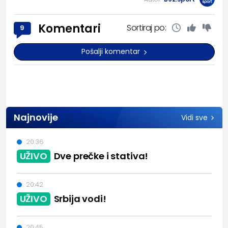
Komentari
Sortiraj po:
9
Pošalji komentar
Najnovije
Vidi sve
20:36
UŽIVO
Dve prečke i stativa!
20:42
UŽIVO
Srbija vodi!
20:45