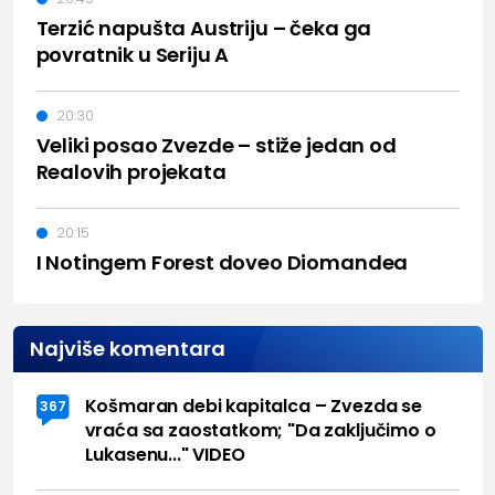
Terzić napušta Austriju – čeka ga
povratnik u Seriju A
20:30
Veliki posao Zvezde – stiže jedan od
Realovih projekata
20:15
I Notingem Forest doveo Diomandea
Najviše komentara
Košmaran debi kapitalca – Zvezda se
367
vraća sa zaostatkom; "Da zaključimo o
Lukasenu..." VIDEO