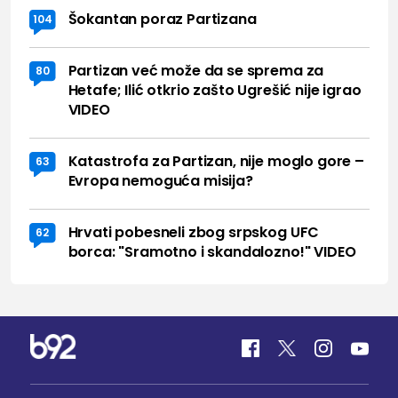
Šokantan poraz Partizana
104
Partizan već može da se sprema za
80
Hetafe; Ilić otkrio zašto Ugrešić nije igrao
VIDEO
Katastrofa za Partizan, nije moglo gore –
63
Evropa nemoguća misija?
Hrvati pobesneli zbog srpskog UFC
62
borca: "Sramotno i skandalozno!" VIDEO