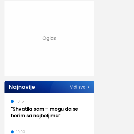
Najnovije
Vidi sve
10:15
"Shvatila sam – mogu da se
borim sa najboljima"
10:00