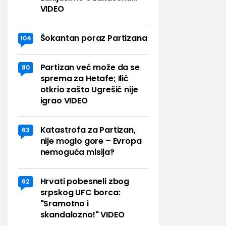
VIDEO
Šokantan poraz Partizana
104
Partizan već može da se
80
sprema za Hetafe; Ilić
otkrio zašto Ugrešić nije
igrao VIDEO
Katastrofa za Partizan,
63
nije moglo gore – Evropa
nemoguća misija?
Hrvati pobesneli zbog
62
srpskog UFC borca:
"Sramotno i
skandalozno!" VIDEO