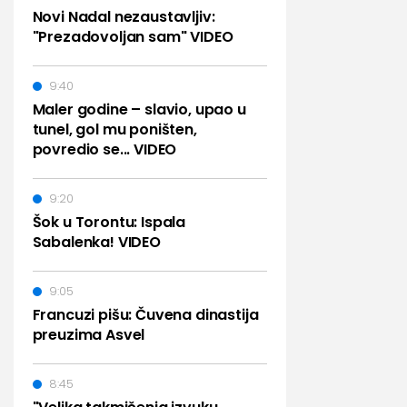
Novi Nadal nezaustavljiv:
"Prezadovoljan sam" VIDEO
9:40
Maler godine – slavio, upao u
tunel, gol mu poništen,
povredio se... VIDEO
9:20
Šok u Torontu: Ispala
Sabalenka! VIDEO
9:05
Francuzi pišu: Čuvena dinastija
preuzima Asvel
8:45