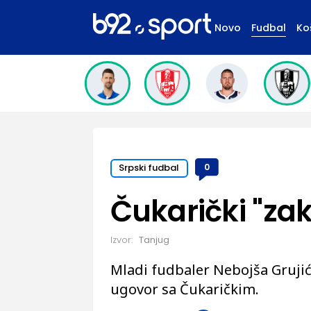
Novo
Fudbal
Ko
Srpski fudbal
0
Čukarički "zak
Izvor:
Tanjug
Mladi fudbaler Nebojša Grujić
ugovor sa Čukaričkim.