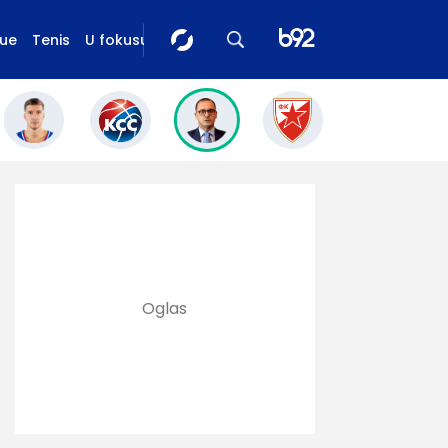
gue
Tenis
U fokusu