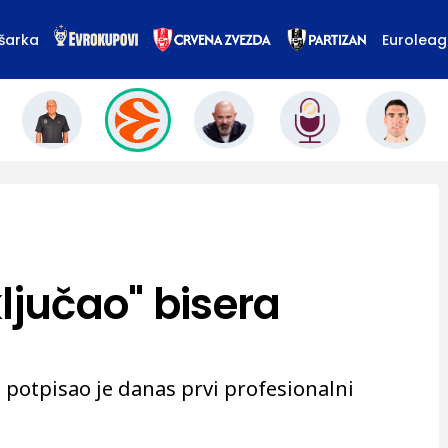
šarka
Eurolea
ljučao" bisera
 potpisao je danas prvi profesionalni