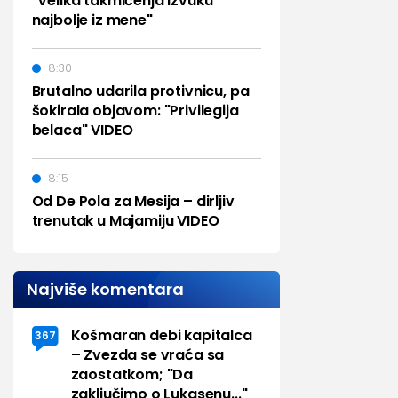
"Velika takmičenja izvuku
najbolje iz mene"
8:30
Brutalno udarila protivnicu, pa
šokirala objavom: "Privilegija
belaca" VIDEO
8:15
Od De Pola za Mesija – dirljiv
trenutak u Majamiju VIDEO
Najviše komentara
Košmaran debi kapitalca
367
– Zvezda se vraća sa
zaostatkom; "Da
zaključimo o Lukasenu..."