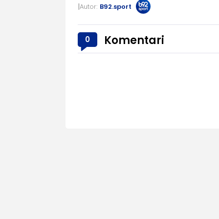
Autor:
B92.sport
Komentari
0