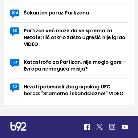
Šokantan poraz Partizana
104
Partizan već može da se sprema za
80
Hetafe; Ilić otkrio zašto Ugrešić nije igrao
VIDEO
Katastrofa za Partizan, nije moglo gore –
63
Evropa nemoguća misija?
Hrvati pobesneli zbog srpskog UFC
62
borca: "Sramotno i skandalozno!" VIDEO