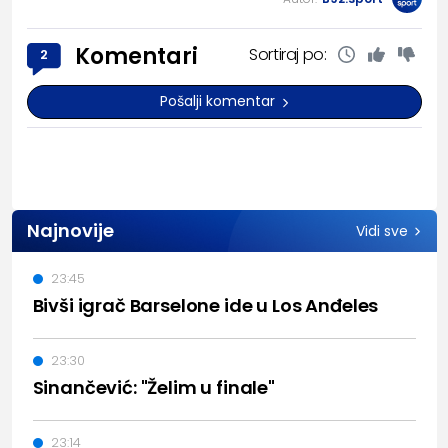
Komentari
Sortiraj po:
2
Pošalji komentar
Najnovije
Vidi sve
23:45
Bivši igrač Barselone ide u Los Anđeles
23:30
Sinančević: "Želim u finale"
23:14