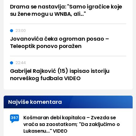
Drama se nastavlja: "Samo igračice koje
su žene mogu u WNBA, ali..."
23:00
Jovanovića čeka ogroman posao –
Teleoptik ponovo poražen
22:44
Gabrijel Rajković (15) ispisao istoriju
norveškog fudbala VIDEO
Najviše komentara
Košmaran debi kapitalca – Zvezda se
367
vraća sa zaostatkom; "Da zaključimo o
Lukasenu..." VIDEO