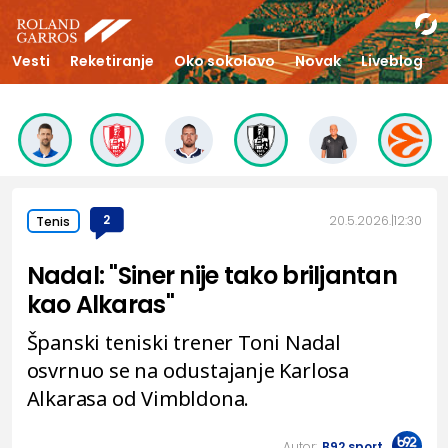
Vesti
Reketiranje
Oko sokolovo
Novak
Liveblog
2
20.5.2026.
12:30
Tenis
Nadal: "Siner nije tako briljantan
kao Alkaras"
Španski teniski trener Toni Nadal
osvrnuo se na odustajanje Karlosa
Alkarasa od Vimbldona.
Autor:
B92.sport