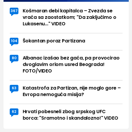
Košmaran debi kapitalca – Zvezda se
367
vraća sa zaostatkom; "Da zaključimo o
Lukasenu..." VIDEO
Šokantan poraz Partizana
104
Albanac izašao bez gaća, pa provocirao
80
dvoglavim orlom usred Beograda!
FOTO/VIDEO
Katastrofa za Partizan, nije moglo gore –
63
Evropa nemoguća misija?
Hrvati pobesneli zbog srpskog UFC
62
borca: "Sramotno i skandalozno!" VIDEO