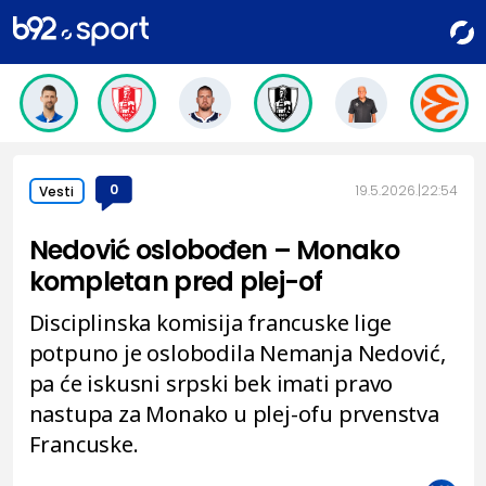
0
19.5.2026.
22:54
Vesti
Nedović oslobođen – Monako
kompletan pred plej-of
Disciplinska komisija francuske lige
potpuno je oslobodila Nemanja Nedović,
pa će iskusni srpski bek imati pravo
nastupa za Monako u plej-ofu prvenstva
Francuske.