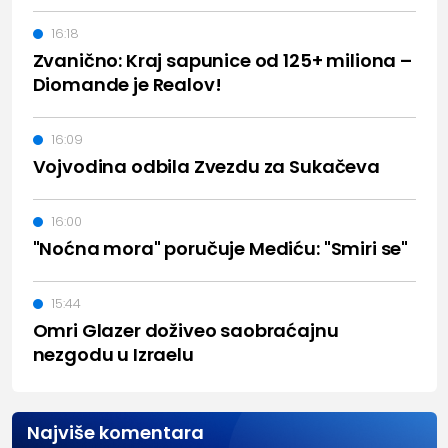
16:18
Zvanično: Kraj sapunice od 125+ miliona –
Diomande je Realov!
16:09
Vojvodina odbila Zvezdu za Sukačeva
16:00
"Noćna mora" poručuje Mediću: "Smiri se"
15:44
Omri Glazer doživeo saobraćajnu
nezgodu u Izraelu
Najviše komentara