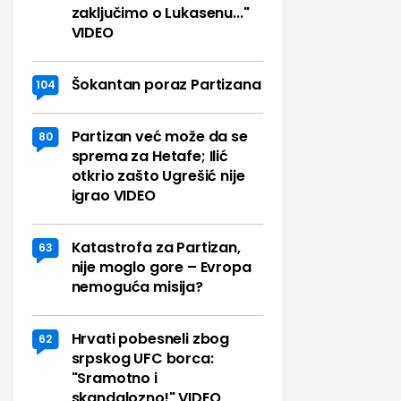
zaključimo o Lukasenu..."
VIDEO
Šokantan poraz Partizana
104
Partizan već može da se
80
sprema za Hetafe; Ilić
otkrio zašto Ugrešić nije
igrao VIDEO
Katastrofa za Partizan,
63
nije moglo gore – Evropa
nemoguća misija?
Hrvati pobesneli zbog
62
srpskog UFC borca:
"Sramotno i
skandalozno!" VIDEO