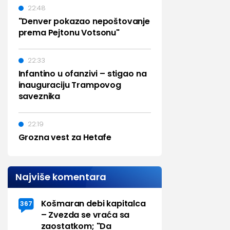
22:48
"Denver pokazao nepoštovanje
prema Pejtonu Votsonu"
22:33
Infantino u ofanzivi – stigao na
inauguraciju Trampovog
saveznika
22:19
Grozna vest za Hetafe
Najviše komentara
Košmaran debi kapitalca
367
– Zvezda se vraća sa
zaostatkom; "Da