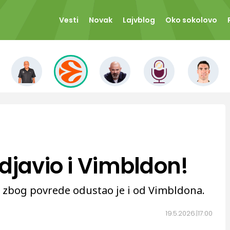
Vesti
Novak
Lajvblog
Oko sokolovo
djavio i Vimbldon!
s zbog povrede odustao je i od Vimbldona.
19.5.2026.
17:00