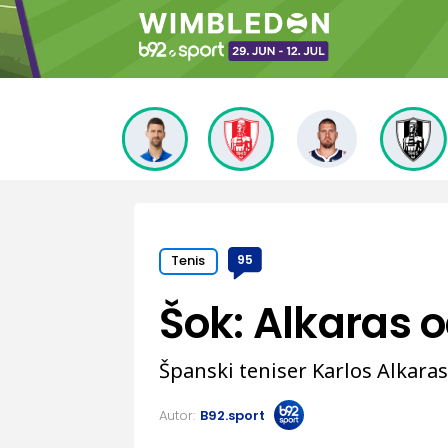
Tenis
95
Šok: Alkaras o
Španski teniser Karlos Alkara
Autor:
B92.sport