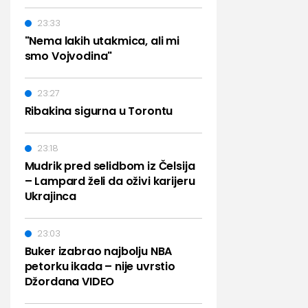
23:33
"Nema lakih utakmica, ali mi
smo Vojvodina"
23:27
Ribakina sigurna u Torontu
23:18
Mudrik pred selidbom iz Čelsija
– Lampard želi da oživi karijeru
Ukrajinca
23:03
Buker izabrao najbolju NBA
petorku ikada – nije uvrstio
Džordana VIDEO