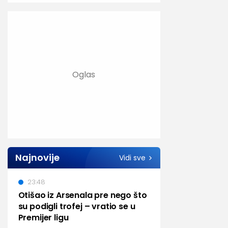
Najnovije
Vidi sve
23:48
Otišao iz Arsenala pre nego što
su podigli trofej – vratio se u
Premijer ligu