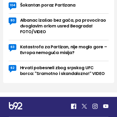
Šokantan poraz Partizana
104
Albanac izašao bez gaća, pa provocirao
80
dvoglavim orlom usred Beograda!
FOTO/VIDEO
Katastrofa za Partizan, nije moglo gore –
63
Evropa nemoguća misija?
Hrvati pobesneli zbog srpskog UFC
62
borca: "Sramotno i skandalozno!" VIDEO