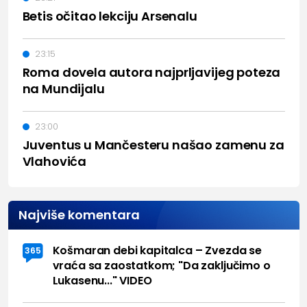
Betis očitao lekciju Arsenalu
23:15
Roma dovela autora najprljavijeg poteza
na Mundijalu
23:00
Juventus u Mančesteru našao zamenu za
Vlahovića
Najviše komentara
Košmaran debi kapitalca – Zvezda se
365
vraća sa zaostatkom; "Da zaključimo o
Lukasenu..." VIDEO