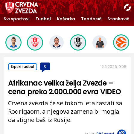
Svi sportovi
Fudbal
Košarka
Teodosić
Stanković
0
12.5.2026.
9:05
Srpski fudbal
Afrikanac velika želja Zvezde –
cena preko 2.000.000 evra VIDEO
Crvena zvezda će se tokom leta rastati sa
Rodrigaom, a njegova zamena bi mogla
da stigne baš iz Rusije.
Autor:
B92.sport