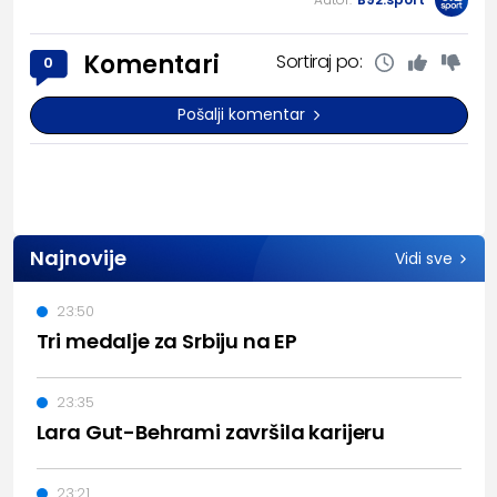
Komentari
Sortiraj po:
0
Pošalji komentar
Najnovije
Vidi sve
23:50
Tri medalje za Srbiju na EP
23:35
Lara Gut-Behrami završila karijeru
23:21