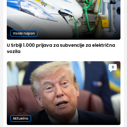
Visoki napon
U Srbiji 1.000 prijava za subvencije za električna
vozila
0
Aktuelno