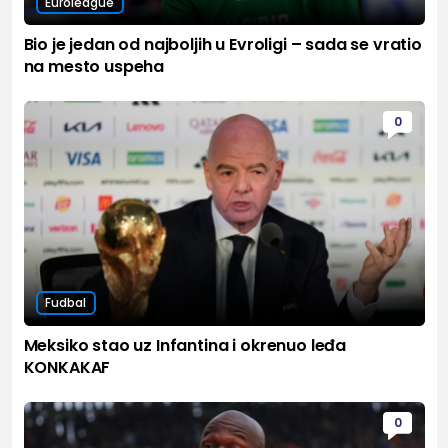
Euroleague
Bio je jedan od najboljih u Evroligi – sada se vratio
na mesto uspeha
0
Fudbal
Meksiko stao uz Infantina i okrenuo leđa
KONKAKAF
0