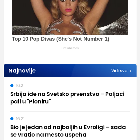
Top 10 Pop Divas (She's Not Number 1)
Brainberries
Najnovije
Vidi sve
16:21
Srbija ide na Svetsko prvenstvo – Poljaci
pali u "Pioniru"
16:21
Bio je jedan od najboljih u Evroligi – sada
se vratio na mesto uspeha