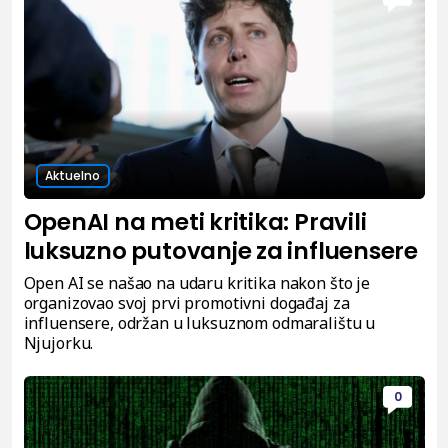
Aktuelno
OpenAI na meti kritika: Pravili
luksuzno putovanje za influensere
Open AI se našao na udaru kritika nakon što je
organizovao svoj prvi promotivni događaj za
influensere, održan u luksuznom odmaralištu u
Njujorku.
0