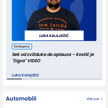
Evrokupovi
Sek od zvižduka do aplauza – Kostić je
"čigra" VIDEO
Luka Kalajdžić
Automobili
Vidi sve