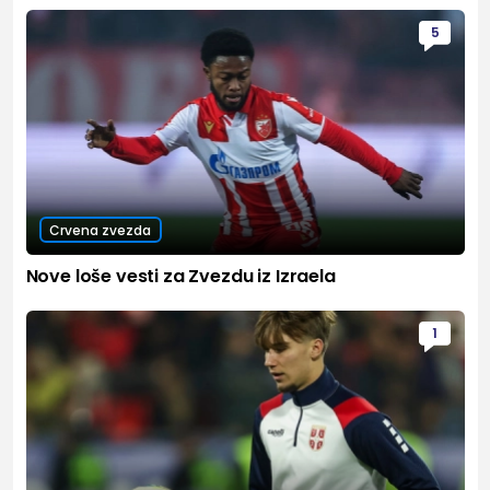
5
Crvena zvezda
Nove loše vesti za Zvezdu iz Izraela
1