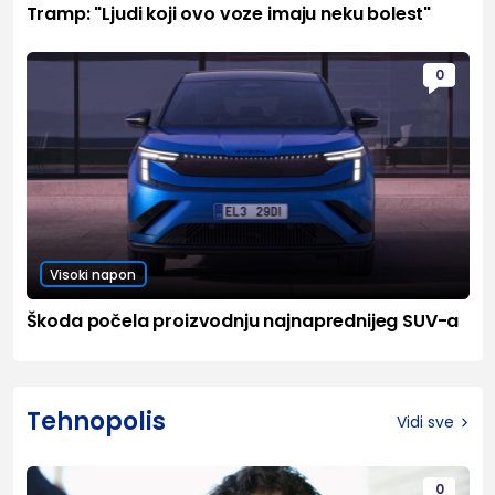
Tramp: "Ljudi koji ovo voze imaju neku bolest"
0
Visoki napon
Škoda počela proizvodnju najnaprednijeg SUV-a
Tehnopolis
Vidi sve
0