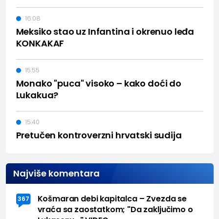
16:08
Meksiko stao uz Infantina i okrenuo leđa
KONKAKAF
15:55
Monako "puca" visoko – kako doći do
Lukakua?
15:40
Pretučen kontroverzni hrvatski sudija
Najviše komentara
Košmaran debi kapitalca – Zvezda se
367
vraća sa zaostatkom; "Da zaključimo o