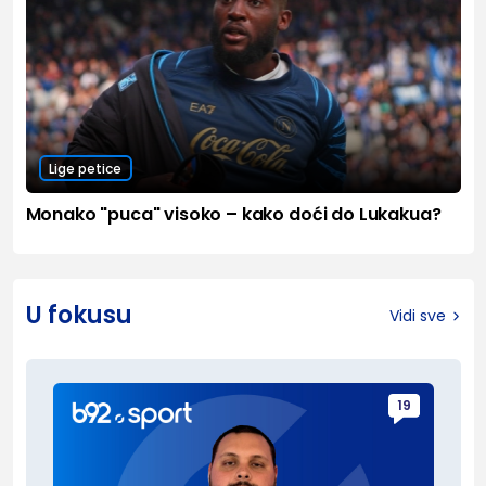
Lige petice
Monako "puca" visoko – kako doći do Lukakua?
U fokusu
Vidi sve
19