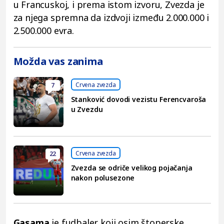
u Francuskoj, i prema istom izvoru, Zvezda je
za njega spremna da izdvoji između 2.000.000 i
2.500.000 evra.
Možda vas zanima
Crvena zvezda
7
Stanković dovodi vezistu Ferencvaroša
u Zvezdu
Crvena zvezda
22
Zvezda se odriče velikog pojačanja
nakon polusezone
Gasama
je fudbaler koji osim štoperske