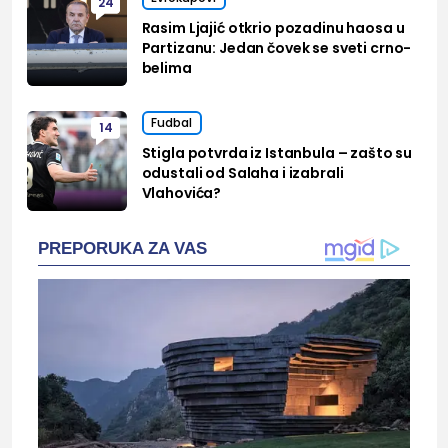
24
Rasim Ljajić otkrio pozadinu haosa u
Partizanu: Jedan čovek se sveti crno-
belima
Fudbal
14
Stigla potvrda iz Istanbula – zašto su
odustali od Salaha i izabrali
Vlahovića?
PREPORUKA ZA VAS