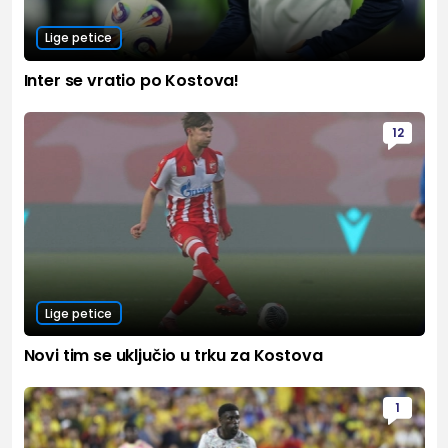
Lige petice
Inter se vratio po Kostova!
12
Lige petice
Novi tim se uključio u trku za Kostova
1