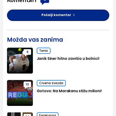
Pošalji komentar
Možda vas zanima
Tenis
9
Janik Siner hitno završio u bolnici!
Crvena zvezda
13
Gotovo: Na Marakanu stižu milioni!
Evrokupovi