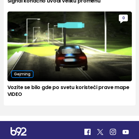
Signal konačno uvodi veliku promenu
0
Gejming
Vozite se bilo gde po svetu koristeći prave mape
VIDEO