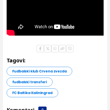
Tagovi:
Fudbalski klub Crvena zvezda
fudbalski transferi
FC Baltika Kaliningrad
Komentari
0