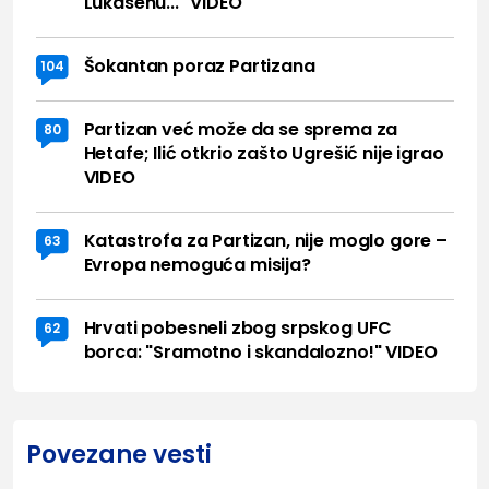
Lukasenu..." VIDEO
Šokantan poraz Partizana
104
Partizan već može da se sprema za
80
Hetafe; Ilić otkrio zašto Ugrešić nije igrao
VIDEO
Katastrofa za Partizan, nije moglo gore –
63
Evropa nemoguća misija?
Hrvati pobesneli zbog srpskog UFC
62
borca: "Sramotno i skandalozno!" VIDEO
Povezane vesti