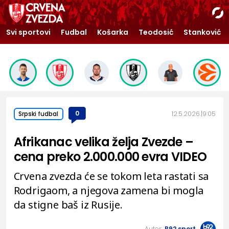
Svi sportovi
Fudbal
Košarka
Teodosić
Stanković
0
12.5.2026.
9:05
Srpski fudbal
Afrikanac velika želja Zvezde –
cena preko 2.000.000 evra VIDEO
Crvena zvezda će se tokom leta rastati sa
Rodrigaom, a njegova zamena bi mogla
da stigne baš iz Rusije.
Autor:
B92.sport