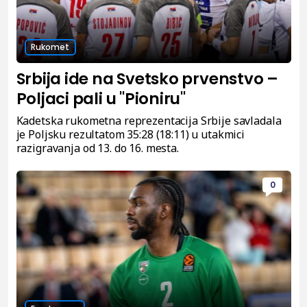
Rukomet
Srbija ide na Svetsko prvenstvo –
Poljaci pali u "Pioniru"
Kadetska rukometna reprezentacija Srbije savladala
je Poljsku rezultatom 35:28 (18:11) u utakmici
razigravanja od 13. do 16. mesta.
0