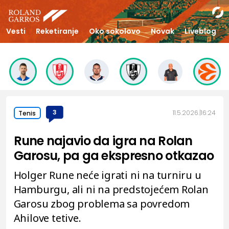
Vesti
Reketiranje
Oko sokolovo
Novak
Liveblog
3
11.5.2026.
16:24
Tenis
Rune najavio da igra na Rolan
Garosu, pa ga ekspresno otkazao
Holger Rune neće igrati ni na turniru u
Hamburgu, ali ni na predstojećem Rolan
Garosu zbog problema sa povredom
Ahilove tetive.