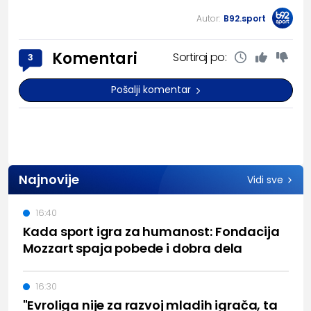
Autor:
B92.sport
Komentari
Sortiraj po:
3
Pošalji komentar
Najnovije
Vidi sve
16:40
Kada sport igra za humanost: Fondacija
Mozzart spaja pobede i dobra dela
16:30
"Evroliga nije za razvoj mladih igrača, ta