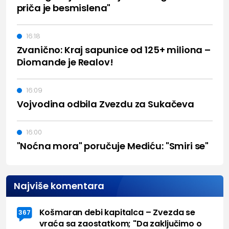
priča je besmislena"
16:18
Zvanično: Kraj sapunice od 125+ miliona –
Diomande je Realov!
16:09
Vojvodina odbila Zvezdu za Sukačeva
16:00
"Noćna mora" poručuje Mediću: "Smiri se"
Najviše komentara
Košmaran debi kapitalca – Zvezda se
367
vraća sa zaostatkom; "Da zaključimo o