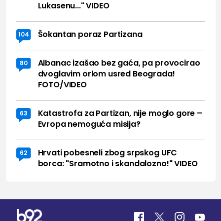
Lukasenu..." VIDEO
Šokantan poraz Partizana
104
Albanac izašao bez gaća, pa provocirao
80
dvoglavim orlom usred Beograda!
FOTO/VIDEO
Katastrofa za Partizan, nije moglo gore –
63
Evropa nemoguća misija?
Hrvati pobesneli zbog srpskog UFC
62
borca: "Sramotno i skandalozno!" VIDEO