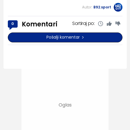
Autor:
B92.sport
Komentari
Sortiraj po:
0
Pošalji komentar