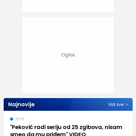
Najnovije
Vidi sve
15:55
"Peković radi seriju od 25 zgibova, nisam
smeo da mu priđem" VIDEO