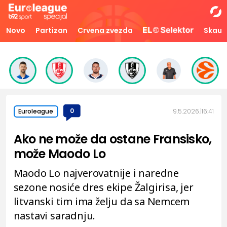
Novo
Partizan
Crvena zvezda
Skaut
0
9.5.2026.
16:41
Euroleague
Ako ne može da ostane Fransisko,
može Maodo Lo
Maodo Lo najverovatnije i naredne
sezone nosiće dres ekipe Žalgirisa, jer
litvanski tim ima želju da sa Nemcem
nastavi saradnju.