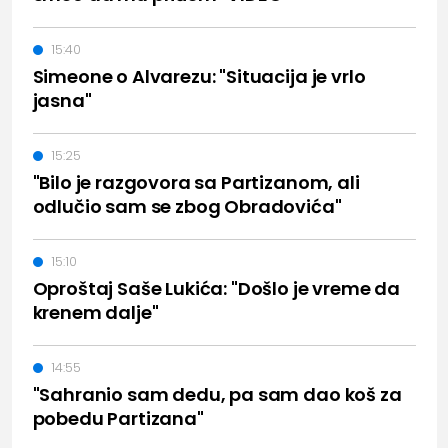
15:40
Simeone o Alvarezu: "Situacija je vrlo
jasna"
15:25
"Bilo je razgovora sa Partizanom, ali
odlučio sam se zbog Obradovića"
15:10
Oproštaj Saše Lukića: "Došlo je vreme da
krenem dalje"
14:55
"Sahranio sam dedu, pa sam dao koš za
pobedu Partizana"