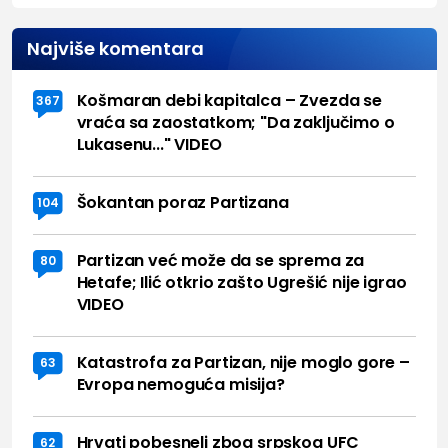
Najviše komentara
Košmaran debi kapitalca – Zvezda se
367
vraća sa zaostatkom; "Da zaključimo o
Lukasenu..." VIDEO
Šokantan poraz Partizana
104
Partizan već može da se sprema za
80
Hetafe; Ilić otkrio zašto Ugrešić nije igrao
VIDEO
Katastrofa za Partizan, nije moglo gore –
63
Evropa nemoguća misija?
Hrvati pobesneli zbog srpskog UFC
62