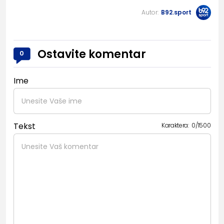
Autor:
B92.sport
Ostavite komentar
0
Ime
Tekst
Karaktera:
0
/
1500