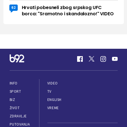
Hrvati pobesneli zbog srpskog UFC
62
borca: "Sramotno i skandalozno!" VIDEO
INFO
VIDEO
SPORT
TV
BIZ
ENGLISH
ŽIVOT
VREME
ZDRAVLJE
PUTOVANJA