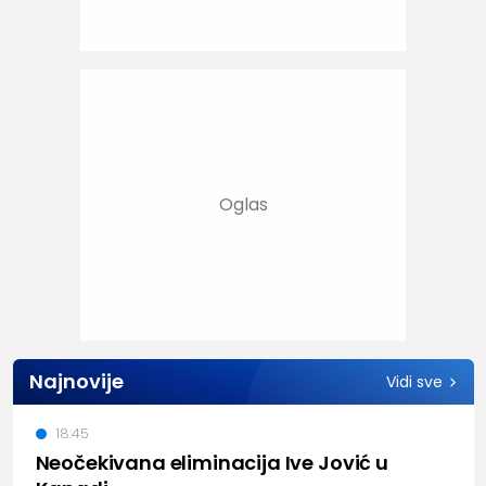
Najnovije
Vidi sve
18:45
Neočekivana eliminacija Ive Jović u