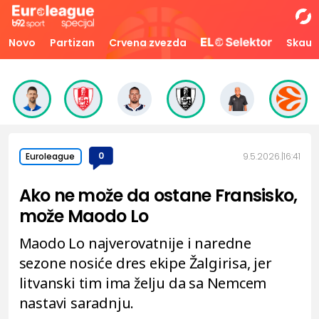
Novo
Partizan
Crvena zvezda
Skaut
0
9.5.2026.
16:41
Euroleague
Ako ne može da ostane Fransisko,
može Maodo Lo
Maodo Lo najverovatnije i naredne
sezone nosiće dres ekipe Žalgirisa, jer
litvanski tim ima želju da sa Nemcem
nastavi saradnju.