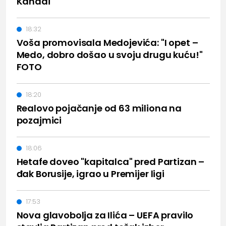
Kanadi
18:32
Voša promovisala Medojevića: "I opet –
Medo, dobro došao u svoju drugu kuću!"
FOTO
18:20
Realovo pojačanje od 63 miliona na
pozajmici
18:06
Hetafe doveo "kapitalca" pred Partizan –
đak Borusije, igrao u Premijer ligi
17:53
Nova glavobolja za Ilića – UEFA pravilo