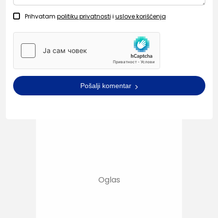
Prihvatam
politiku privatnosti
i
uslove korišćenja
Pošalji komentar