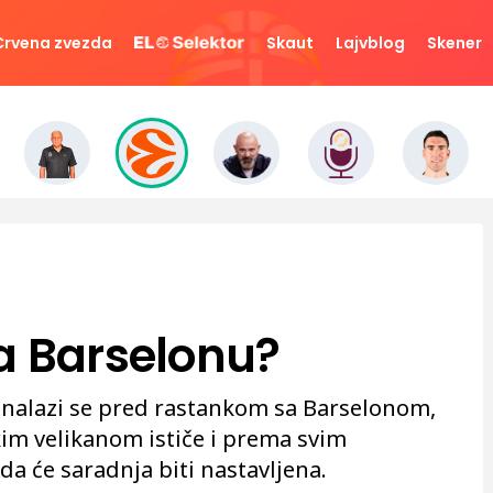
Crvena zvezda
Skaut
Lajvblog
Skener
a Barselonu?
i nalazi se pred rastankom sa Barselonom,
im velikanom ističe i prema svim
 će saradnja biti nastavljena.