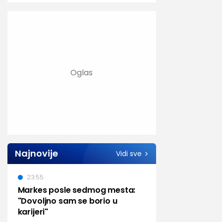
Najnovije
Vidi sve
23:55
Markes posle sedmog mesta:
"Dovoljno sam se borio u
karijeri"