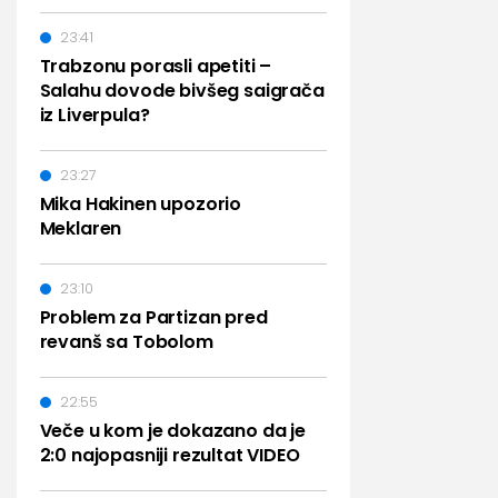
23:41
Trabzonu porasli apetiti –
Salahu dovode bivšeg saigrača
iz Liverpula?
23:27
Mika Hakinen upozorio
Meklaren
23:10
Problem za Partizan pred
revanš sa Tobolom
22:55
Veče u kom je dokazano da je
2:0 najopasniji rezultat VIDEO