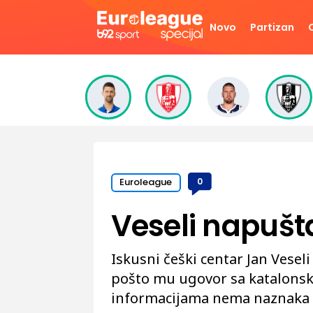
Novo
Partizan
Euroleague
0
Veseli napušt
Iskusni češki centar Jan Vesel
pošto mu ugovor sa katalonsk
informacijama nema naznaka da