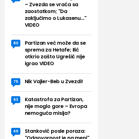
– Zvezda se vraća sa
zaostatkom; "Da
zaključimo o Lukasenu..."
VIDEO
Partizan već može da se
80
sprema za Hetafe; Ilić
otkrio zašto Ugrešić nije
igrao VIDEO
Nik Vajler-Beb u Zvezdi!
75
Katastrofa za Partizan,
63
nije moglo gore – Evropa
nemoguća misija?
Stanković posle poraza:
49
"Odgovornost je na meni"