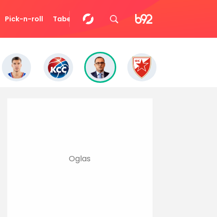
Pick-n-roll
Tabela
Video
Eurocup