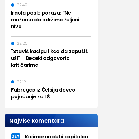
22:40
Iraola posle poraza: "Ne
možemo da održimo željeni
nivo"
22:26
"Staviš kacigu i kao da zapušiš
uši" – Beceki odgovorio
kritičarima
22:12
Fabregas iz Čelsija doveo
pojačanje za LŠ
Najviše komentara
Košmaran debi kapitalca
367