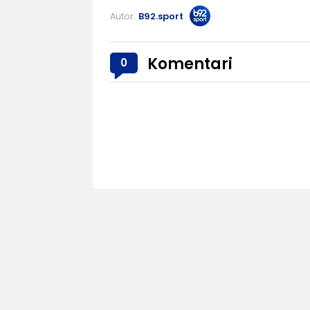
Autor:
B92.sport
Komentari
0