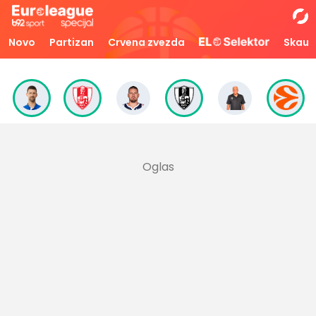
Novo
Partizan
Crvena zvezda
Skaut