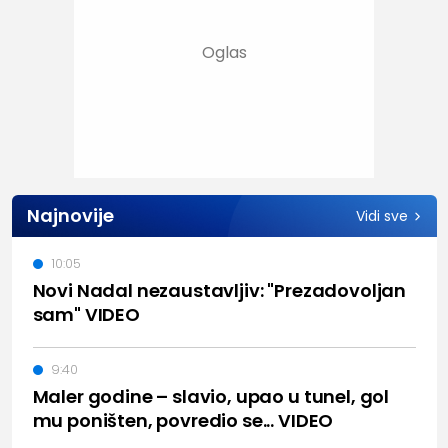
Najnovije
Vidi sve
10:05
Novi Nadal nezaustavljiv: "Prezadovoljan
sam" VIDEO
9:40
Maler godine – slavio, upao u tunel, gol
mu poništen, povredio se... VIDEO