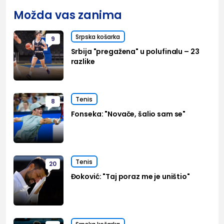
Možda vas zanima
Srpska košarka
9
Srbija "pregažena" u polufinalu – 23
razlike
Tenis
8
Fonseka: "Novače, šalio sam se"
Tenis
20
Đoković: "Taj poraz me je uništio"