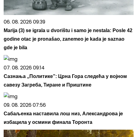
06. 08. 2026 09:39
Marija (3) se igrala u dvorištu i samo je nestala: Posle 42
godine otac je pronašao, zanemeo je kada je saznao
gde je bila
07. 08. 2026 09:14
Сазнања „Политике”: Црна Гора следећа у војном
савезу Загреба, Тиране и Приштине
09. 08. 2026 07:56
Сабаљенка наставила лош низ, Александрова је
избацила у осмини финала Торонта