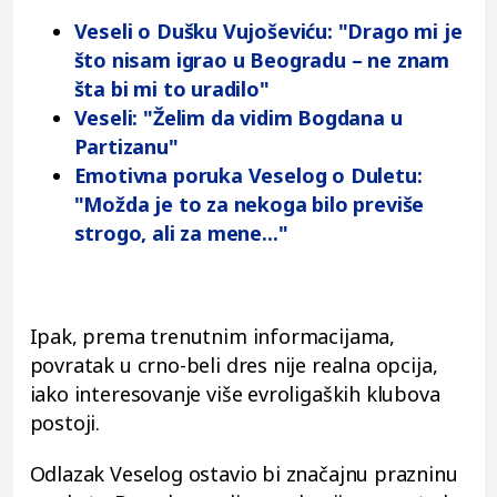
Veseli o Dušku Vujoševiću: "Drago mi je
što nisam igrao u Beogradu – ne znam
šta bi mi to uradilo"
Veseli: "Želim da vidim Bogdana u
Partizanu"
Emotivna poruka Veselog o Duletu:
"Možda je to za nekoga bilo previše
strogo, ali za mene..."
Ipak, prema trenutnim informacijama,
povratak u crno-beli dres nije realna opcija,
iako interesovanje više evroligaških klubova
postoji.
Odlazak Veselog ostavio bi značajnu prazninu