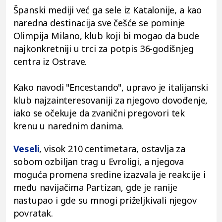
Španski mediji već ga sele iz Katalonije, a kao
naredna destinacija sve češće se pominje
Olimpija Milano, klub koji bi mogao da bude
najkonkretniji u trci za potpis 36-godišnjeg
centra iz Ostrave.
Kako navodi "Encestando", upravo je italijanski
klub najzainteresovaniji za njegovo dovođenje,
iako se očekuje da zvanični pregovori tek
krenu u narednim danima.
Veseli
, visok 210 centimetara, ostavlja za
sobom ozbiljan trag u Evroligi, a njegova
moguća promena sredine izazvala je reakcije i
među navijačima Partizan, gde je ranije
nastupao i gde su mnogi priželjkivali njegov
povratak.