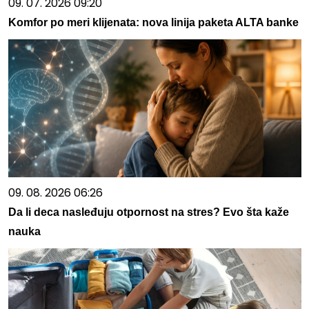
09. 07. 2026 09:20
Komfor po meri klijenata: nova linija paketa ALTA banke
09. 08. 2026 06:26
Da li deca nasleđuju otpornost na stres? Evo šta kaže
nauka