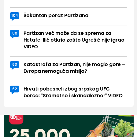
Šokantan poraz Partizana
104
Partizan već može da se sprema za
80
Hetafe; Ilić otkrio zašto Ugrešić nije igrao
VIDEO
Katastrofa za Partizan, nije moglo gore –
63
Evropa nemoguća misija?
Hrvati pobesneli zbog srpskog UFC
62
borca: "Sramotno i skandalozno!" VIDEO