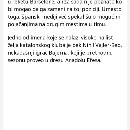
u reketu Barselone, ali za sada nije poznato ko
bi mogao da ga zameni na toj poziciji. Umesto
toga, španski mediji već spekulišu o mogućim
pojačanjima na drugim mestima u timu.
Jedno od imena koje se nalazi visoko na listi
želja katalonskog kluba je bek Nihil Vajler-Beb,
nekadašnji igrač Bajerna, koji je prethodnu
sezonu proveo u dresu Anadolu Efesa.