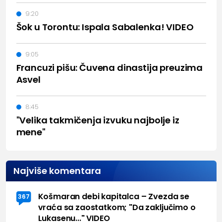
9:20
Šok u Torontu: Ispala Sabalenka! VIDEO
9:05
Francuzi pišu: Čuvena dinastija preuzima
Asvel
8:45
"Velika takmičenja izvuku najbolje iz
mene"
Najviše komentara
Košmaran debi kapitalca – Zvezda se
367
vraća sa zaostatkom; "Da zaključimo o
Lukasenu..." VIDEO