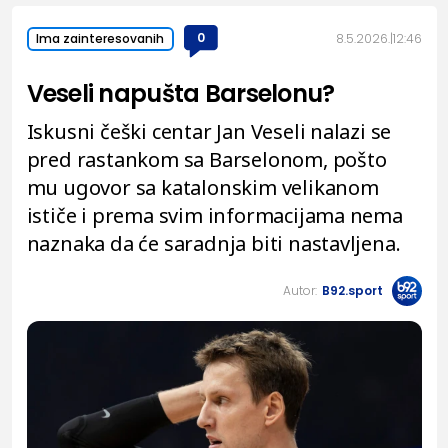
0
8.5.2026.
12:46
Ima zainteresovanih
Veseli napušta Barselonu?
Iskusni češki centar Jan Veseli nalazi se
pred rastankom sa Barselonom, pošto
mu ugovor sa katalonskim velikanom
ističe i prema svim informacijama nema
naznaka da će saradnja biti nastavljena.
Autor:
B92.sport