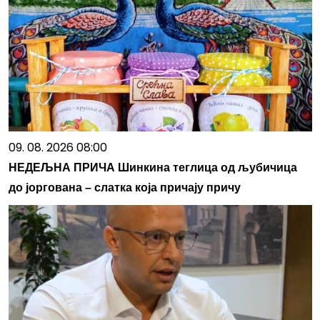
09. 08. 2026 08:00
НЕДЕЉНА ПРИЧА Шинкина теглица од љубичица
до јоргована – слатка која причају причу