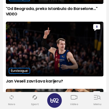
"Od Beograda, preko Istanbula do Barselone..."
VIDEO
8
Euroleague
Jan Veseli završava karijeru?
4
✕
Novo
Sport
Video
Menu