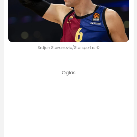
Srdjan Stevanovic/Starsport.rs ©