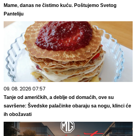
Mame, danas ne čistimo kuću. Poštujemo Svetog
Panteliju
09. 08. 2026 07:57
Tanje od američkih, a deblje od domaćih, ove su
savršene: Švedske palačinke obaraju sa nogu, klinci će
ih obožavati