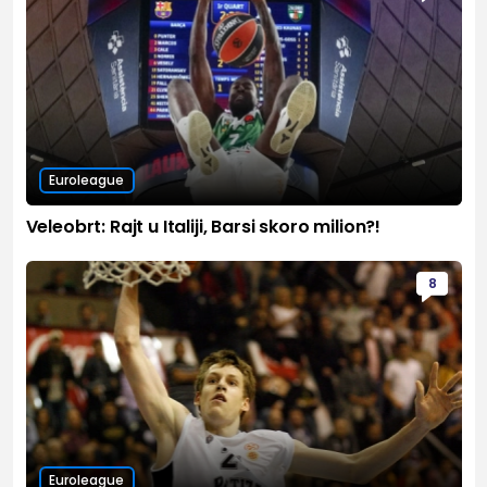
Euroleague
Veleobrt: Rajt u Italiji, Barsi skoro milion?!
8
Euroleague