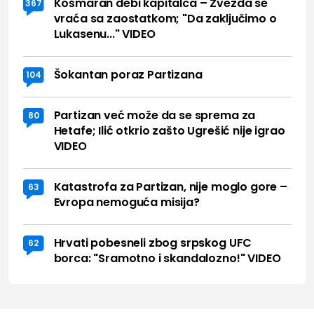
Košmaran debi kapitalca – Zvezda se
367
vraća sa zaostatkom; "Da zaključimo o
Lukasenu..." VIDEO
Šokantan poraz Partizana
104
Partizan već može da se sprema za
80
Hetafe; Ilić otkrio zašto Ugrešić nije igrao
VIDEO
Katastrofa za Partizan, nije moglo gore –
63
Evropa nemoguća misija?
Hrvati pobesneli zbog srpskog UFC
62
borca: "Sramotno i skandalozno!" VIDEO