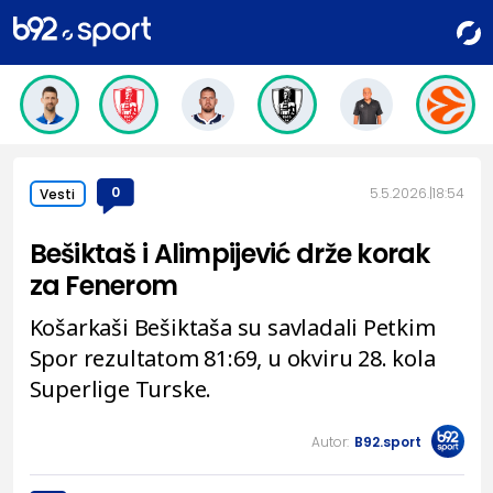
0
5.5.2026.
18:54
Vesti
Bešiktaš i Alimpijević drže korak
za Fenerom
Košarkaši Bešiktaša su savladali Petkim
Spor rezultatom 81:69, u okviru 28. kola
Superlige Turske.
Autor:
B92.sport