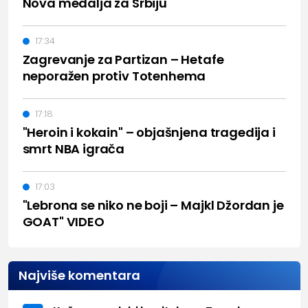
Nova medalja za Srbiju
17:34
Zagrevanje za Partizan – Hetafe
neporažen protiv Totenhema
17:18
"Heroin i kokain" – objašnjena tragedija i
smrt NBA igrača
17:03
"Lebrona se niko ne boji – Majkl Džordan je
GOAT" VIDEO
Najviše komentara