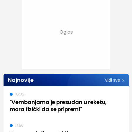
Najnovije
Vidi sve
18:05
"Vembanjama je presudan u reketu,
mora fizički da se pripremi"
17:50