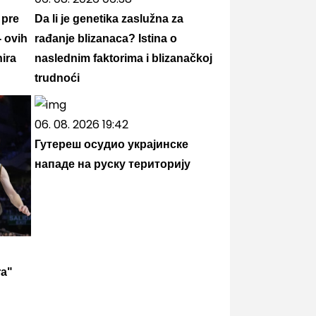
 pre
Da li je genetika zaslužna za
- ovih
rađanje blizanaca? Istina o
ira
naslednim faktorima i blizanačkoj
trudnoći
06. 08. 2026 19:42
Гутереш осудио украјинске
нападе на руску територију
ra"