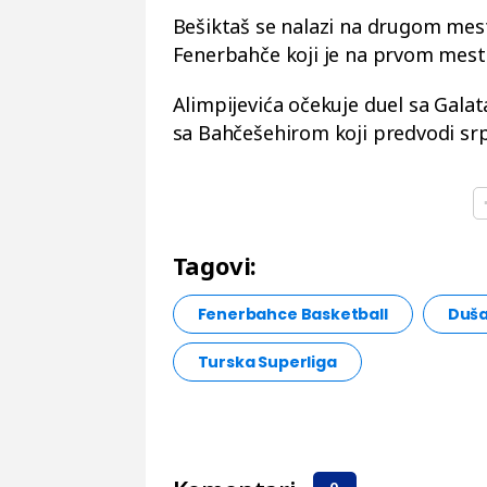
Bešiktaš se nalazi na drugom mest
Fenerbahče koji je na prvom mest
Alimpijevića očekuje duel sa Gal
sa Bahčešehirom koji predvodi srp
Tagovi:
Fenerbahce Basketball
Duša
Turska Superliga
0