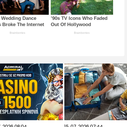
 Wedding Dance
’90s TV Icons Who Faded
 Broke The Internet
Out Of Hollywood
Brainberries
Brainberries
7. 2026 08:04
15. 07. 2026 07:44