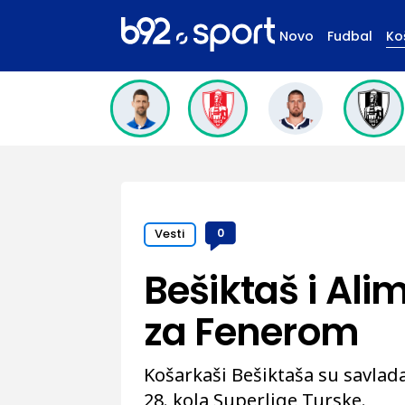
Novo
Fudbal
Ko
Vesti
0
Bešiktaš i Ali
za Fenerom
Košarkaši Bešiktaša su savlada
28. kola Superlige Turske.