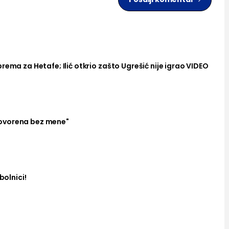
rema za Hetafe; Ilić otkrio zašto Ugrešić nije igrao VIDEO
ovorena bez mene"
bolnici!