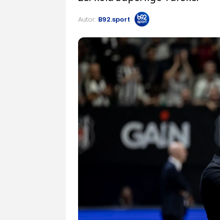
Autor:
B92.sport