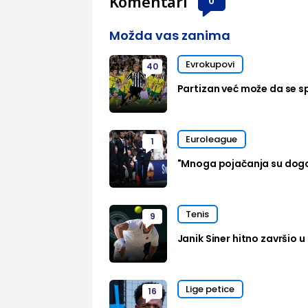
Komentari
Možda vas zanima
Evrokupovi
40
Partizan već može da se sp
Euroleague
1
"Mnoga pojačanja su dog
Tenis
9
Janik Siner hitno završio u 
Lige petice
16