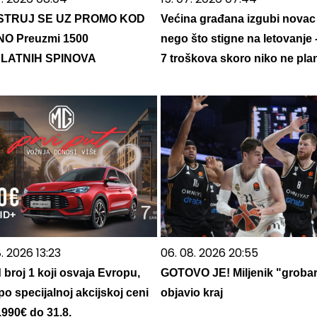
STRUJ SE UZ PROMO KOD
Većina građana izgubi novac
NO Preuzmi 1500
nego što stigne na letovanje 
LATNIH SPINOVA
7 troškova skoro niko ne plan
. 2026 13:23
06. 08. 2026 20:55
 broj 1 koji osvaja Evropu,
GOTOVO JE! Miljenik "groba
po specijalnoj akcijskoj ceni
objavio kraj
.990€ do 31.8.