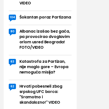
VIDEO
Šokantan poraz Partizana
104
Albanac izašao bez gaća,
80
pa provocirao dvoglavim
orlom usred Beograda!
FOTO/VIDEO
Katastrofa za Partizan,
63
nije moglo gore – Evropa
nemoguća misija?
Hrvati pobesneli zbog
62
srpskog UFC borca:
"Sramotno i
skandalozno!" VIDEO