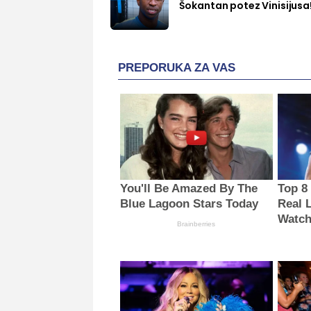
Šokantan potez Vinisijusa
PREPORUKA ZA VAS
You'll Be Amazed By The
Top 8
Blue Lagoon Stars Today
Real 
Watch
Brainberries