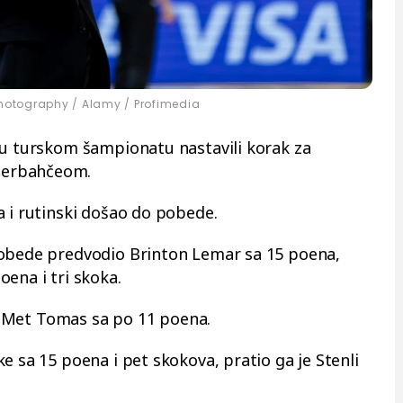
otography / Alamy / Profimedia
 u turskom šampionatu nastavili korak za
nerbahčeom.
a i rutinski došao do pobede.
pobede predvodio Brinton Lemar sa 15 poena,
ena i tri skoka.
i i Met Tomas sa po 11 poena.
e sa 15 poena i pet skokova, pratio ga je Stenli