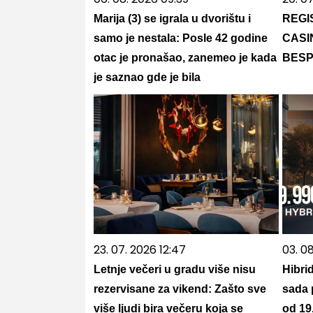
Marija (3) se igrala u dvorištu i
REGI
samo je nestala: Posle 42 godine
CASI
otac je pronašao, zanemeo je kada
BESP
je saznao gde je bila
23. 07. 2026 12:47
03. 08
Letnje večeri u gradu više nisu
Hibrid
rezervisane za vikend: Zašto sve
sada 
više ljudi bira večeru koja se
od 19