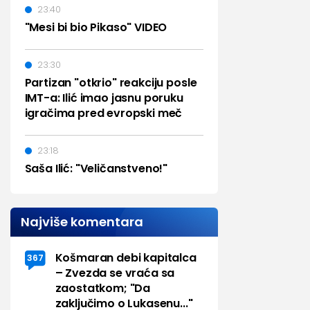
23:40
"Mesi bi bio Pikaso" VIDEO
23:30
Partizan "otkrio" reakciju posle
IMT-a: Ilić imao jasnu poruku
igračima pred evropski meč
23:18
Saša Ilić: "Veličanstveno!"
Najviše komentara
Košmaran debi kapitalca
367
– Zvezda se vraća sa
zaostatkom; "Da
zaključimo o Lukasenu..."