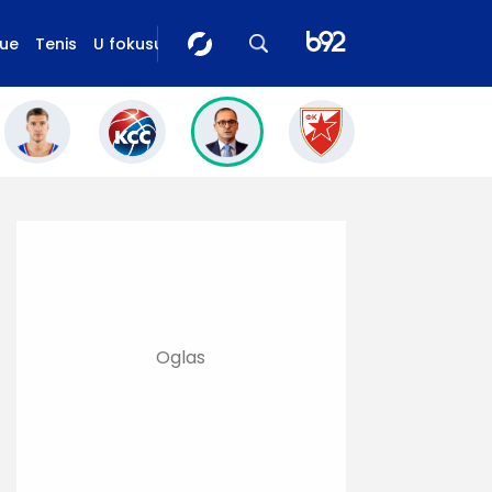
gue
Tenis
U fokusu