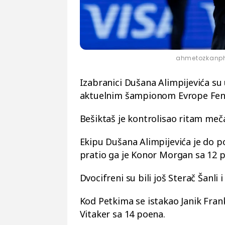
ahmetozkanph
Izabranici Dušana Alimpijevića su
aktuelnim šampionom Evrope Fe
Bešiktaš je kontrolisao ritam meč
Ekipu Dušana Alimpijevića je do 
pratio ga je Konor Morgan sa 12 po
Dvocifreni su bili još Sterač Šanl
Kod Petkima se istakao Janik Frank
Vitaker sa 14 poena.