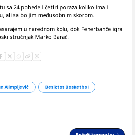
u sa 24 pobede i četiri poraza koliko ima i
u, ali sa boljim međusobnim skorom.
atasarajem u narednom kolu, dok Fenerbahče igra
ski stručnjak Marko Barać.
n Alimpijević
Besiktas Basketbol
Pošalji komentar