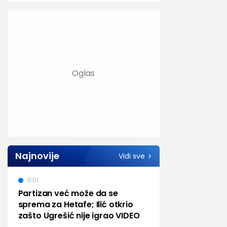
Najnovije
Vidi sve
0:01
Partizan već može da se
sprema za Hetafe; Ilić otkrio
zašto Ugrešić nije igrao VIDEO