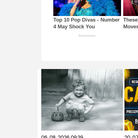
Top 10 Pop Divas - Number
These
4 May Shock You
Moves
Brainberries
06. 08. 2026 09:39
20. 0