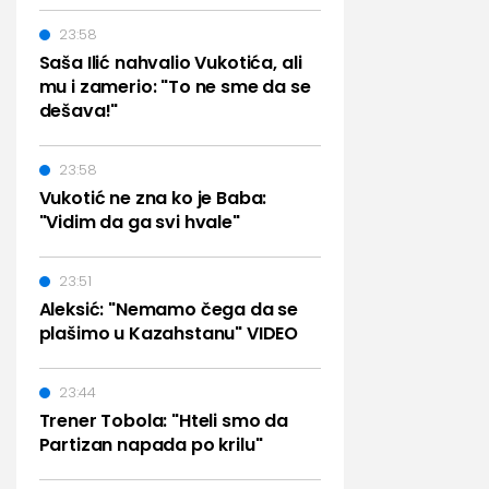
23:58
Saša Ilić nahvalio Vukotića, ali
mu i zamerio: "To ne sme da se
dešava!"
23:58
Vukotić ne zna ko je Baba:
"Vidim da ga svi hvale"
23:51
Aleksić: "Nemamo čega da se
plašimo u Kazahstanu" VIDEO
23:44
Trener Tobola: "Hteli smo da
Partizan napada po krilu"