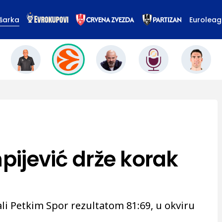
šarka
Eurolea
mpijević drže korak
li Petkim Spor rezultatom 81:69, u okviru