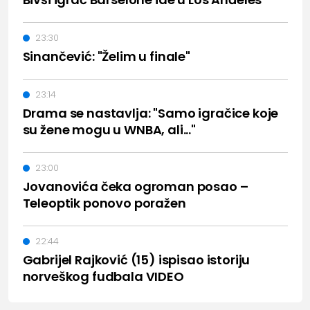
23:30
Sinančević: "Želim u finale"
23:14
Drama se nastavlja: "Samo igračice koje
su žene mogu u WNBA, ali..."
23:00
Jovanovića čeka ogroman posao –
Teleoptik ponovo poražen
22:44
Gabrijel Rajković (15) ispisao istoriju
norveškog fudbala VIDEO