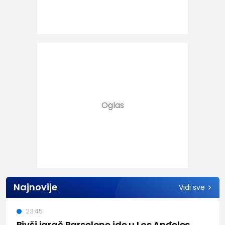
Najnovije
Vidi sve
23:45
Bivši igrač Barselone ide u Los Anđeles