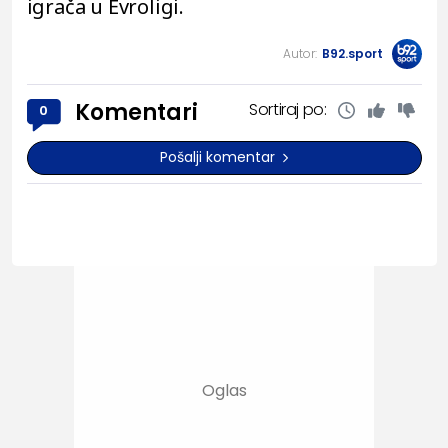
igrača u Evroligi.
Autor:
B92.sport
Komentari
Sortiraj po:
0
Pošalji komentar