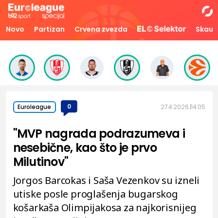
Novo
Partizan
Crvena zvezda
Skaut
0
27.4.2026.
14:05
Euroleague
"MVP nagrada podrazumeva i
nesebične, kao što je prvo
Milutinov"
Jorgos Barcokas i Saša Vezenkov su izneli
utiske posle proglašenja bugarskog
košarkaša Olimpijakosa za najkorisnijeg