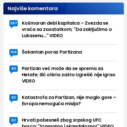
Najviše komentara
Košmaran debi kapitalca – Zvezda se
367
vraća sa zaostatkom; "Da zaključimo o
Lukasenu..." VIDEO
Šokantan poraz Partizana
104
Partizan već može da se sprema za
80
Hetafe; Ilić otkrio zašto Ugrešić nije igrao
VIDEO
Katastrofa za Partizan, nije moglo gore –
63
Evropa nemoguća misija?
Hrvati pobesneli zbog srpskog UFC
62
borca: "Sramotno i skandalozno!" VIDEO