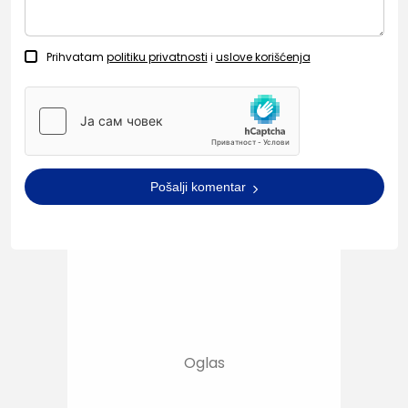
Prihvatam
politiku privatnosti
i
uslove korišćenja
Pošalji komentar