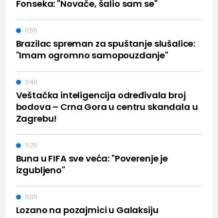
Fonseka: "Novače, šalio sam se"
11:55
Brazilac spreman za spuštanje slušalice:
"Imam ogromno samopouzdanje"
11:40
Veštačka inteligencija određivala broj
bodova – Crna Gora u centru skandala u
Zagrebu!
11:25
Buna u FIFA sve veća: "Poverenje je
izgubljeno"
11:05
Lozano na pozajmici u Galaksiju