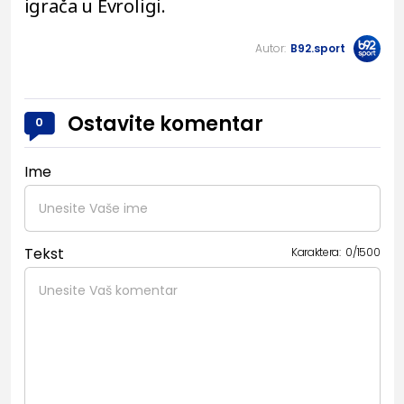
igrača u Evroligi.
Autor:
B92.sport
Ostavite komentar
0
Ime
Tekst
Karaktera:
0
/
1500