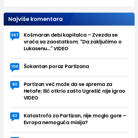
Najviše komentara
Košmaran debi kapitalca – Zvezda se
367
vraća sa zaostatkom; "Da zaključimo o
Lukasenu..." VIDEO
Šokantan poraz Partizana
104
Partizan već može da se sprema za
80
Hetafe; Ilić otkrio zašto Ugrešić nije igrao
VIDEO
Katastrofa za Partizan, nije moglo gore –
63
Evropa nemoguća misija?