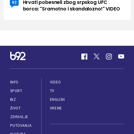
Hrvati pobesneli zbog srpskog UFC
62
borca: "Sramotno i skandalozno!" VIDEO
INFO
VIDEO
SPORT
TV
BIZ
ENGLISH
ŽIVOT
VREME
ZDRAVLJE
PUTOVANJA