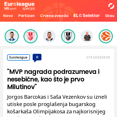
Novo
Partizan
Crvena zvezda
Skaut
0
27.4.2026.
14:05
Euroleague
"MVP nagrada podrazumeva i
nesebične, kao što je prvo
Milutinov"
Jorgos Barcokas i Saša Vezenkov su izneli
utiske posle proglašenja bugarskog
košarkaša Olimpijakosa za najkorisnijeg