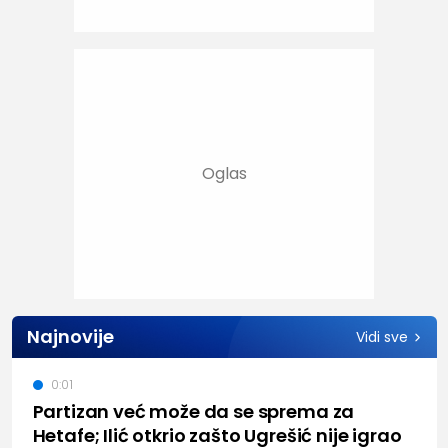
Najnovije
Vidi sve
0:01
Partizan već može da se sprema za
Hetafe; Ilić otkrio zašto Ugrešić nije igrao