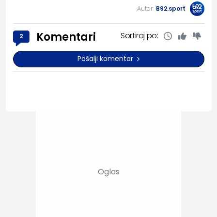
Autor:
B92.sport
Komentari
Sortiraj po:
2
Pošalji komentar