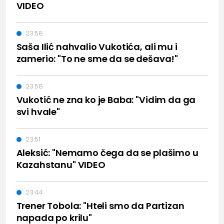
VIDEO
23:58
Saša Ilić nahvalio Vukotića, ali mu i
zamerio: "To ne sme da se dešava!"
23:58
Vukotić ne zna ko je Baba: "Vidim da ga
svi hvale"
23:51
Aleksić: "Nemamo čega da se plašimo u
Kazahstanu" VIDEO
23:44
Trener Tobola: "Hteli smo da Partizan
napada po krilu"