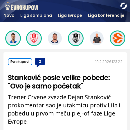
Novo
Liga šampiona
Liga Evrope
Liga konferencije
2
19.2.2026.
23:22
Evrokupovi
Stanković posle velike pobede:
"Ovo je samo početak"
Trener Crvene zvezde Dejan Stanković
prokomentarisao je utakmicu protiv Lila i
pobedu u prvom meču plej-of faze Lige
Evrope.