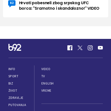
Hrvati pobesneli zbog srpskog UFC
62
borca: "Sramotno i skandalozno!" VIDEO
INFO
VIDEO
SPORT
TV
BIZ
ENGLISH
ŽIVOT
VREME
ZDRAVLJE
PUTOVANJA