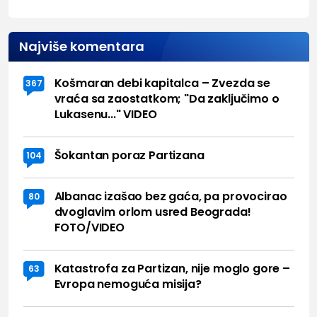
Najviše komentara
Košmaran debi kapitalca – Zvezda se
367
vraća sa zaostatkom; "Da zaključimo o
Lukasenu..." VIDEO
Šokantan poraz Partizana
104
Albanac izašao bez gaća, pa provocirao
80
dvoglavim orlom usred Beograda!
FOTO/VIDEO
Katastrofa za Partizan, nije moglo gore –
63
Evropa nemoguća misija?