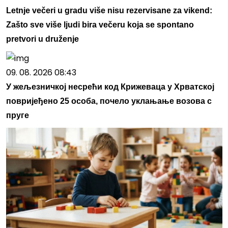
Letnje večeri u gradu više nisu rezervisane za vikend:
Zašto sve više ljudi bira večeru koja se spontano
pretvori u druženje
09. 08. 2026 08:43
У жељезничкој несрећи код Крижеваца у Хрватској
повријеђено 25 особа, почело уклањање возова с
пруге