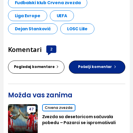
Fudbalski klub Crvena zvezda
Liga Evrope
UEFA
Dejan Stanković
LOSC Lille
Komentari
2
Pogledaj komentare
Pošalji komentar
Možda vas zanima
Crvena zvezda
47
Zvezda sa desetoricom sačuvala
pobedu – Pazarci se ispromašivali