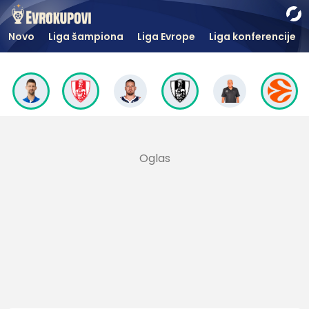
Novo
Liga šampiona
Liga Evrope
Liga konferencije