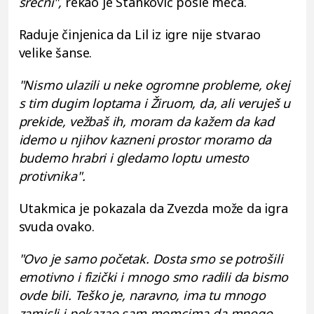
srećni",
rekao je Stanković posle meča.
Raduje činjenica da Lil iz igre nije stvarao
velike šanse.
"Nismo ulazili u neke ogromne probleme, okej
s tim dugim loptama i Žiruom, da, ali veruješ u
prekide, vežbaš ih, moram da kažem da kad
idemo u njihov kazneni prostor moramo da
budemo hrabri i gledamo loptu umesto
protivnika".
Utakmica je pokazala da Zvezda može da igra
svuda ovako.
"Ovo je samo početak. Dosta smo se potrošili
emotivno i fizički i mnogo smo radili da bismo
ovde bili. Teško je, naravno, ima tu mnogo
zamisli i pokazao sam momcima da mnogo