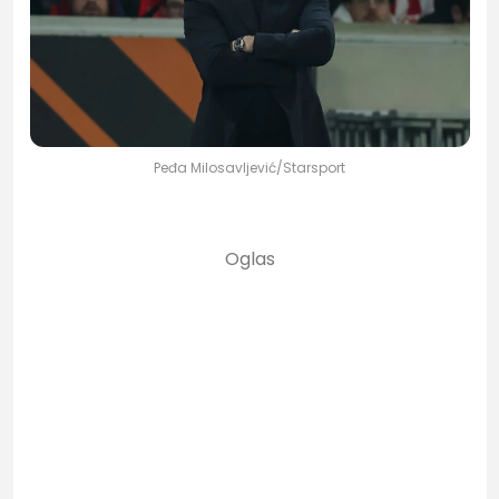
Peđa Milosavljević/Starsport