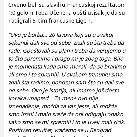
Crveno-beli su slavili u Francuskoj rezultatom
1:0 golom Teba Učene, a opšti utisak je da su
nadigrali 5. tim francuske Lige 1.
"Ovo je borba... 20 lavova koji su u svakoj
sekundi dali sve od sebe, znali su šta treba da
rade, ispoštovali su plan i treba da verujemo u
to što spremimo i drago mi je zbog toga. Bilo
je momenata kada smo morali da se branimo
ali smo i to spremili. U svakom trenutku smo
znali šta radimo, ponosan sam što su dali sve
od sebe. Ovo je istorija, ali imamo još dosta
koraka unapred... Za mene ovo nije
iznenađenje, možda za vas jeste, ali možda
smo imali i malo sreće da oni odigraju onako
kako smo se mi spremili i to je uvek mali rizik.
Pozitivan rezultat, vraćamo se u Beograd