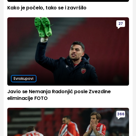
Kako je počelo, tako se i završilo
27
Evrokupovi
Javio se Nemanja Radonjić posle Zvezdine
eliminacije FOTO
366