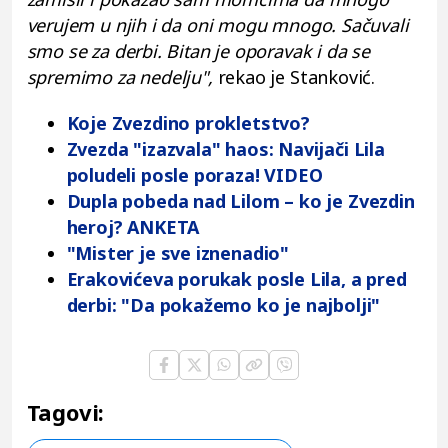
verujem u njih i da oni mogu mnogo. Sačuvali
smo se za derbi. Bitan je oporavak i da se
spremimo za nedelju",
rekao je Stanković.
Koje Zvezdino prokletstvo?
Zvezda "izazvala" haos: Navijači Lila
poludeli posle poraza! VIDEO
Dupla pobeda nad Lilom – ko je Zvezdin
heroj? ANKETA
"Mister je sve iznenadio"
Erakovićeva porukak posle Lila, a pred
derbi: "Da pokažemo ko je najbolji"
Tagovi: