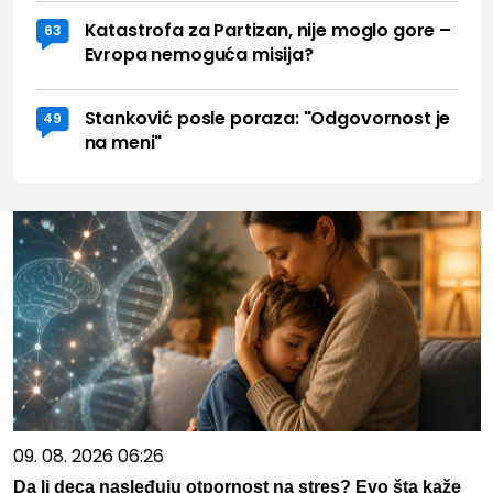
Katastrofa za Partizan, nije moglo gore –
63
Evropa nemoguća misija?
Stanković posle poraza: "Odgovornost je
49
na meni"
09. 08. 2026 06:26
Da li deca nasleđuju otpornost na stres? Evo šta kaže