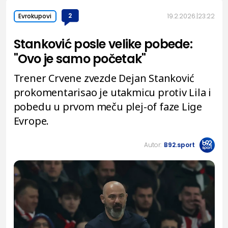
2
19.2.2026.
23:22
Evrokupovi
Stanković posle velike pobede:
"Ovo je samo početak"
Trener Crvene zvezde Dejan Stanković
prokomentarisao je utakmicu protiv Lila i
pobedu u prvom meču plej-of faze Lige
Evrope.
Autor:
B92.sport