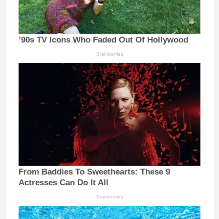
’90s TV Icons Who Faded Out Of Hollywood
Brainberries
From Baddies To Sweethearts: These 9
Actresses Can Do It All
Brainberries