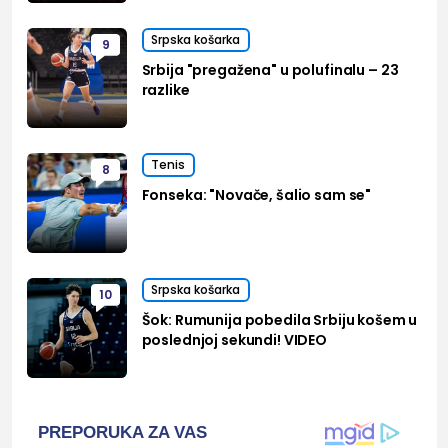
Srpska košarka
9
Srbija "pregažena" u polufinalu – 23
razlike
Tenis
8
Fonseka: "Novače, šalio sam se"
Srpska košarka
10
Šok: Rumunija pobedila Srbiju košem u
poslednjoj sekundi! VIDEO
PREPORUKA ZA VAS