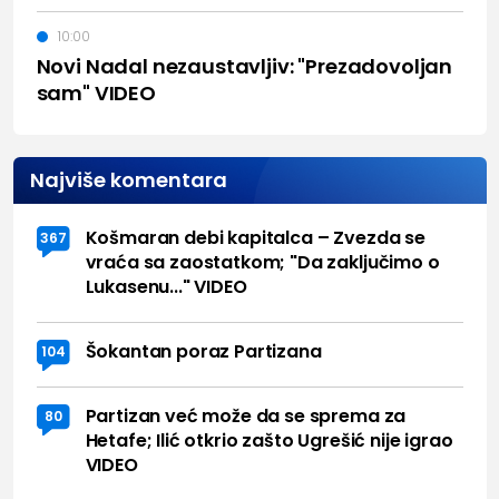
10:00
Novi Nadal nezaustavljiv: "Prezadovoljan
sam" VIDEO
Najviše komentara
Košmaran debi kapitalca – Zvezda se
367
vraća sa zaostatkom; "Da zaključimo o
Lukasenu..." VIDEO
Šokantan poraz Partizana
104
Partizan već može da se sprema za
80
Hetafe; Ilić otkrio zašto Ugrešić nije igrao
VIDEO