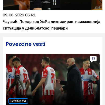
09. 08. 2026 08:42
Чаушић: Пожар код Ушћа ликвидиран, наизазовнија
ситуација у Делиблатској пешчари
Povezane vesti
63
Evrokupovi