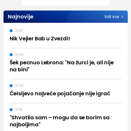
Najnovije
Vidi sve
10:47
Nik Vejler Bab u Zvezdi!
10:45
Šek pecnuo Lebrona: "Na žurci je, ali nije
na bini"
10:30
Čelsijevo najveće pojačanje nije igrač
10:15
"Shvatila sam – mogu da se borim sa
najboljima"