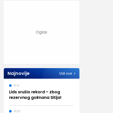
Najnovije
Vidi sve
9:12
Lids srušio rekord – zbog
rezervnog golmana Sitija!
9:00