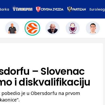
šarka
Eurolea
rsdorfu – Slovenac
 i diskvalifikaciju
c pobedio je u Obersdorfu na prvom
kaonice".