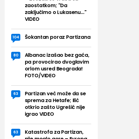
zaostatkom; "Da
zaključimo o Lukasenu..."
VIDEO
Šokantan poraz Partizana
104
Albanac izašao bez gaća,
80
pa provocirao dvoglavim
orlom usred Beograda!
FOTO/VIDEO
Partizan već može da se
63
sprema za Hetafe; Ilić
otkrio zašto Ugrešić nije
igrao VIDEO
Katastrofa za Partizan,
63
nije moglo gore – Evropa