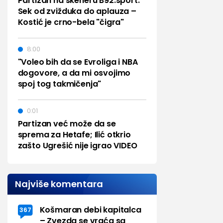
Partizan na skeneru B92.sport:
Sek od zvižduka do aplauza –
Kostić je crno-bela "čigra"
8:00
"Voleo bih da se Evroliga i NBA
dogovore, a da mi osvojimo
spoj tog takmičenja"
0:01
Partizan već može da se
sprema za Hetafe; Ilić otkrio
zašto Ugrešić nije igrao VIDEO
Najviše komentara
Košmaran debi kapitalca
367
– Zvezda se vraća sa