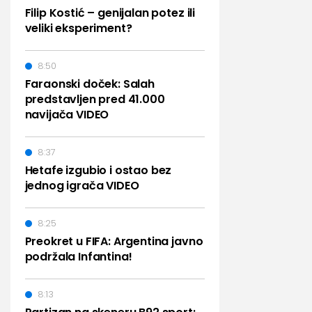
Filip Kostić – genijalan potez ili
veliki eksperiment?
8:50
Faraonski doček: Salah
predstavljen pred 41.000
navijača VIDEO
8:37
Hetafe izgubio i ostao bez
jednog igrača VIDEO
8:25
Preokret u FIFA: Argentina javno
podržala Infantina!
8:13