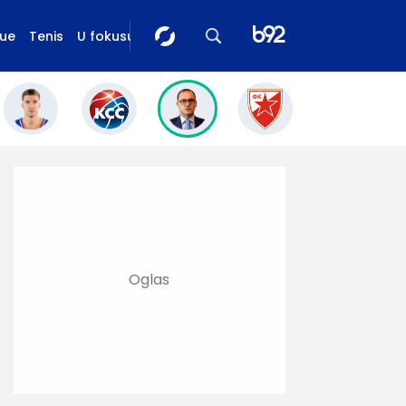
gue
Tenis
U fokusu