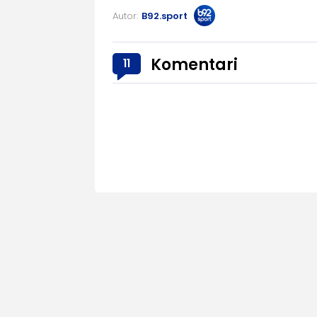
Autor:
B92.sport
Komentari
11