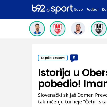
Novo
Fudbal
Ko
Skijaški skokovi
11
Istorija u Obe
pobedio! Imamo
Slovenački skijaš Domen Prev
takmičenju turneje "Četiri ska