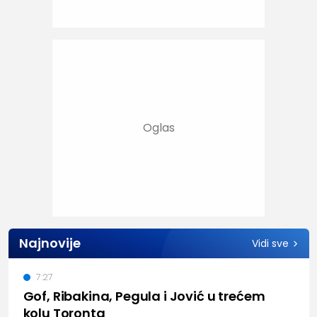
Najnovije
Vidi sve
7:27
Gof, Ribakina, Pegula i Jović u trećem
kolu Toronta