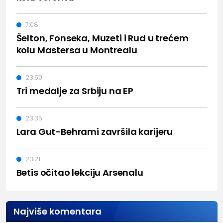
7:08
Šelton, Fonseka, Muzeti i Rud u trećem
kolu Mastersa u Montrealu
23:50
Tri medalje za Srbiju na EP
23:35
Lara Gut-Behrami završila karijeru
23:21
Betis očitao lekciju Arsenalu
Najviše komentara