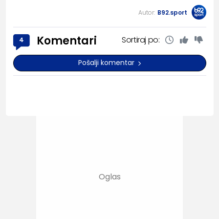
Autor:
B92.sport
Komentari
Sortiraj po:
4
Pošalji komentar