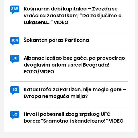
Košmaran debi kapitalca – Zvezda se
365
vraća sa zaostatkom; "Da zaključimo o
Lukasenu..." VIDEO
Šokantan poraz Partizana
104
Albanac izašao bez gaća, pa provocirao
80
dvoglavim orlom usred Beograda!
FOTO/VIDEO
Katastrofa za Partizan, nije moglo gore –
63
Evropa nemoguća misija?
Hrvati pobesneli zbog srpskog UFC
62
borca: "Sramotno i skandalozno!" VIDEO