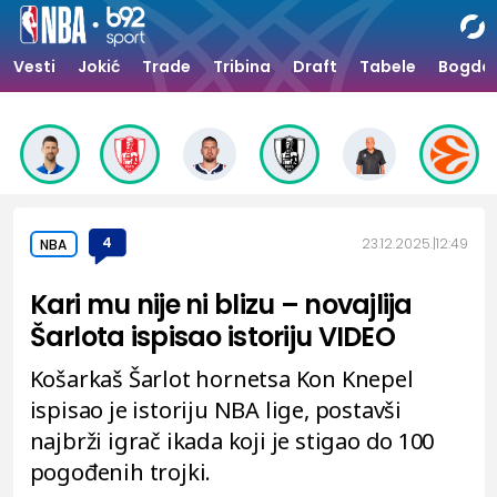
Vesti
Jokić
Trade
Tribina
Draft
Tabele
Bogdan
4
23.12.2025.
12:49
NBA
Kari mu nije ni blizu – novajlija
Šarlota ispisao istoriju VIDEO
Košarkaš Šarlot hornetsa Kon Knepel
ispisao je istoriju NBA lige, postavši
najbrži igrač ikada koji je stigao do 100
pogođenih trojki.