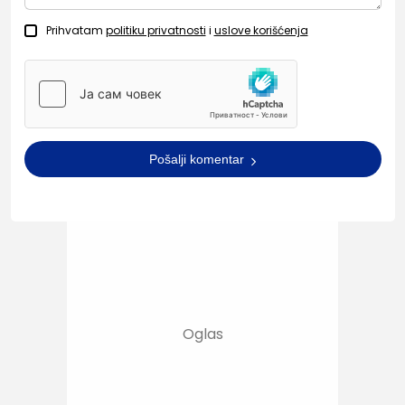
Prihvatam
politiku privatnosti
i
uslove korišćenja
Pošalji komentar