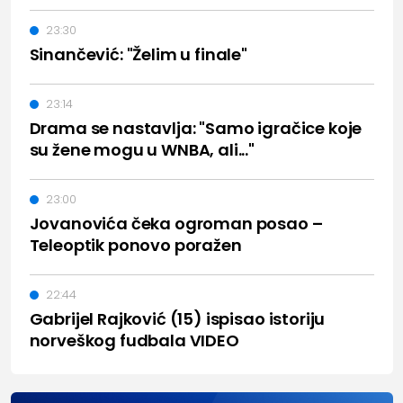
23:30
Sinančević: "Želim u finale"
23:14
Drama se nastavlja: "Samo igračice koje
su žene mogu u WNBA, ali..."
23:00
Jovanovića čeka ogroman posao –
Teleoptik ponovo poražen
22:44
Gabrijel Rajković (15) ispisao istoriju
norveškog fudbala VIDEO