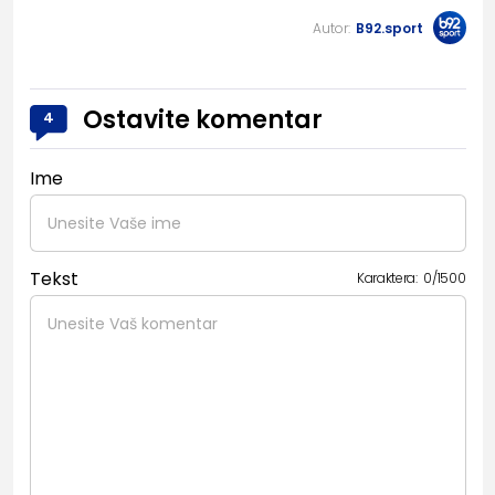
Autor:
B92.sport
Ostavite komentar
4
Ime
Tekst
Karaktera:
0
/
1500