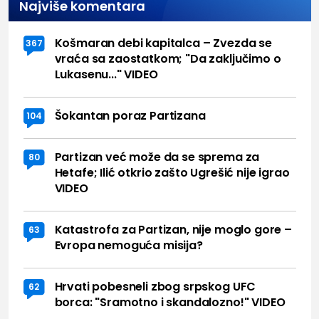
Najviše komentara
Košmaran debi kapitalca – Zvezda se
367
vraća sa zaostatkom; "Da zaključimo o
Lukasenu..." VIDEO
Šokantan poraz Partizana
104
Partizan već može da se sprema za
80
Hetafe; Ilić otkrio zašto Ugrešić nije igrao
VIDEO
Katastrofa za Partizan, nije moglo gore –
63
Evropa nemoguća misija?
Hrvati pobesneli zbog srpskog UFC
62
borca: "Sramotno i skandalozno!" VIDEO