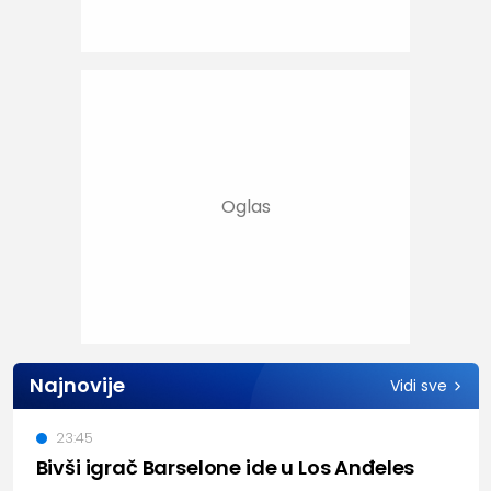
Najnovije
Vidi sve
23:45
Bivši igrač Barselone ide u Los Anđeles