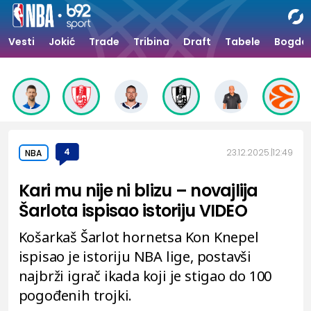
Vesti
Jokić
Trade
Tribina
Draft
Tabele
Bogdan
4
23.12.2025.
12:49
NBA
Kari mu nije ni blizu – novajlija
Šarlota ispisao istoriju VIDEO
Košarkaš Šarlot hornetsa Kon Knepel
ispisao je istoriju NBA lige, postavši
najbrži igrač ikada koji je stigao do 100
pogođenih trojki.