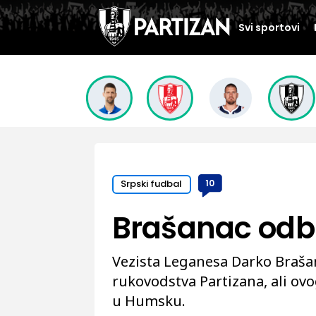
Svi sportovi
Srpski fudbal
10
Brašanac odbi
Vezista Leganesa Darko Brašan
rukovodstva Partizana, ali ovo
u Humsku.