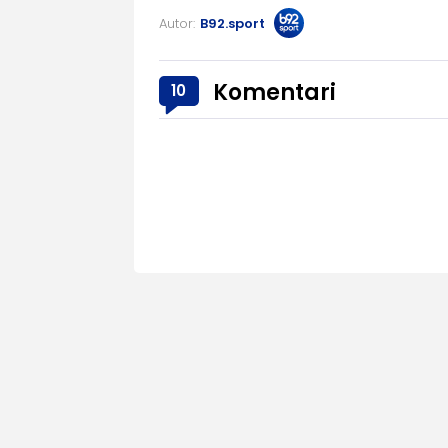
Autor:
B92.sport
Komentari
10