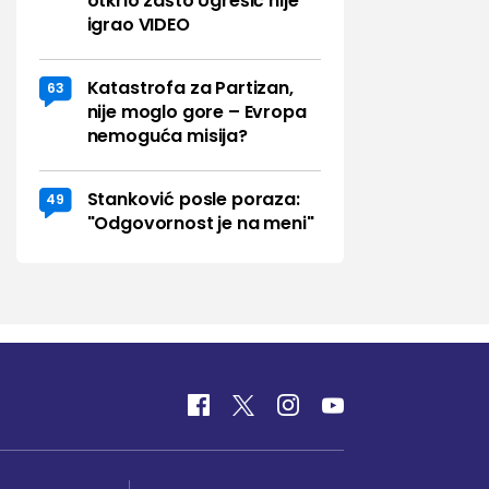
otkrio zašto Ugrešić nije
igrao VIDEO
Katastrofa za Partizan,
63
nije moglo gore – Evropa
nemoguća misija?
Stanković posle poraza:
49
"Odgovornost je na meni"