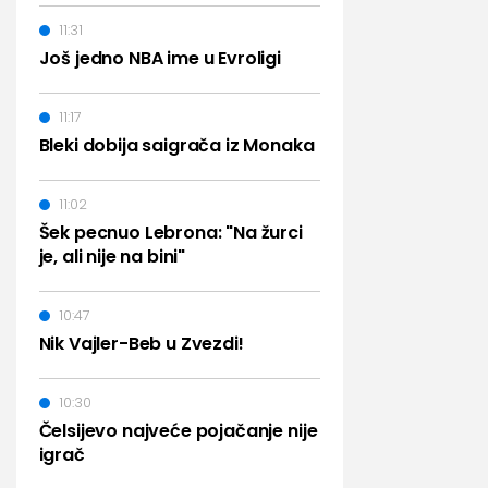
11:31
Još jedno NBA ime u Evroligi
11:17
Bleki dobija saigrača iz Monaka
11:02
Šek pecnuo Lebrona: "Na žurci
je, ali nije na bini"
10:47
Nik Vajler-Beb u Zvezdi!
10:30
Čelsijevo najveće pojačanje nije
igrač