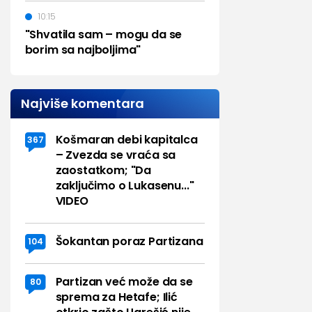
10:15
"Shvatila sam – mogu da se
borim sa najboljima"
Najviše komentara
Košmaran debi kapitalca
367
– Zvezda se vraća sa
zaostatkom; "Da
zaključimo o Lukasenu..."
VIDEO
Šokantan poraz Partizana
104
Partizan već može da se
80
sprema za Hetafe; Ilić