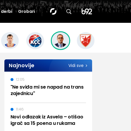
i derbi
Grobari
Najnovije
Vidi sve
12:05
"Ne sviđa mi se napad na trans
zajednicu"
11:46
Novi odlazak iz Asvela – otišao
igrač sa 15 poena u rukama