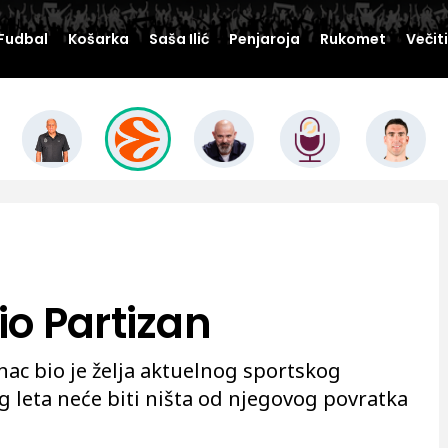
Fudbal
Košarka
Saša Ilić
Penjaroja
Rukomet
Večit
o Partizan
ac bio je želja aktuelnog sportskog
g leta neće biti ništa od njegovog povratka