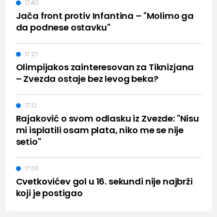
17:40
Jača front protiv Infantina – "Molimo ga
da podnese ostavku"
17:27
Olimpijakos zainteresovan za Tiknizjana
– Zvezda ostaje bez levog beka?
17:12
Rajaković o svom odlasku iz Zvezde: "Nisu
mi isplatili osam plata, niko me se nije
setio"
17:00
Cvetkovićev gol u 16. sekundi nije najbrži
koji je postigao