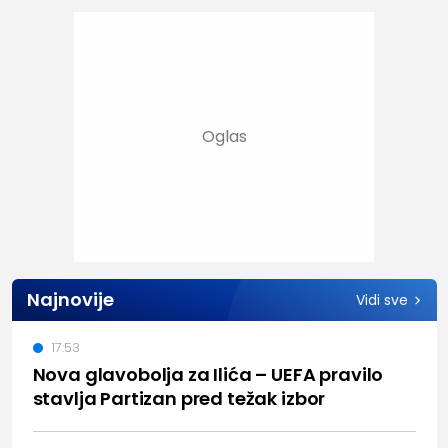
Najnovije
Vidi sve
17:53
Nova glavobolja za Ilića – UEFA pravilo
stavlja Partizan pred težak izbor