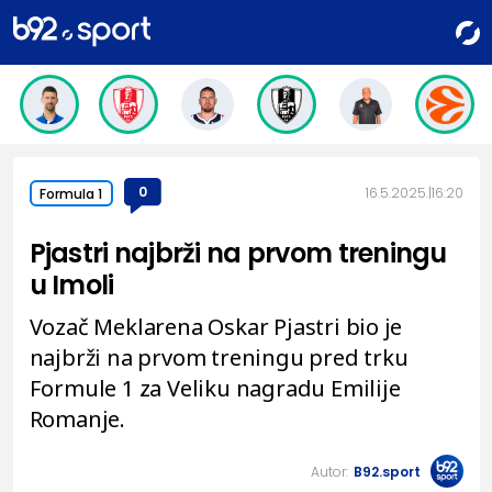
0
16.5.2025.
16:20
Formula 1
Pjastri najbrži na prvom treningu
u Imoli
Vozač Meklarena Oskar Pjastri bio je
najbrži na prvom treningu pred trku
Formule 1 za Veliku nagradu Emilije
Romanje.
Autor:
B92.sport