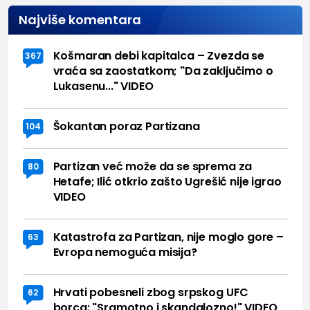
Najviše komentara
Košmaran debi kapitalca – Zvezda se
367
vraća sa zaostatkom; "Da zaključimo o
Lukasenu..." VIDEO
Šokantan poraz Partizana
104
Partizan već može da se sprema za
80
Hetafe; Ilić otkrio zašto Ugrešić nije igrao
VIDEO
Katastrofa za Partizan, nije moglo gore –
63
Evropa nemoguća misija?
Hrvati pobesneli zbog srpskog UFC
62
borca: "Sramotno i skandalozno!" VIDEO