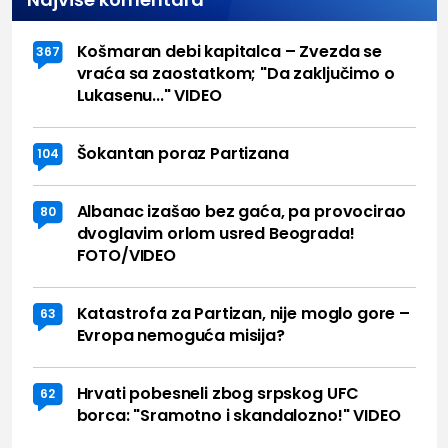
Košmaran debi kapitalca – Zvezda se
367
vraća sa zaostatkom; "Da zaključimo o
Lukasenu..." VIDEO
Šokantan poraz Partizana
104
Albanac izašao bez gaća, pa provocirao
80
dvoglavim orlom usred Beograda!
FOTO/VIDEO
Katastrofa za Partizan, nije moglo gore –
63
Evropa nemoguća misija?
Hrvati pobesneli zbog srpskog UFC
62
borca: "Sramotno i skandalozno!" VIDEO