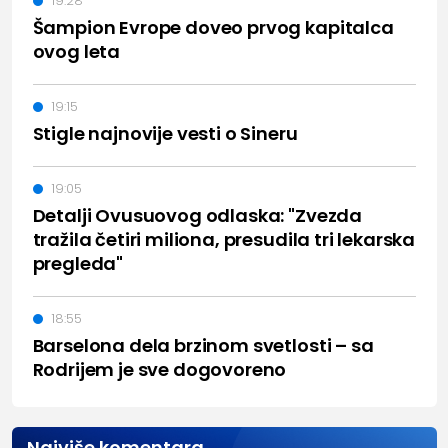
19:28
Šampion Evrope doveo prvog kapitalca
ovog leta
19:15
Stigle najnovije vesti o Sineru
19:05
Detalji Ovusuovog odlaska: "Zvezda
tražila četiri miliona, presudila tri lekarska
pregleda"
18:55
Barselona dela brzinom svetlosti – sa
Rodrijem je sve dogovoreno
Najviše komentara