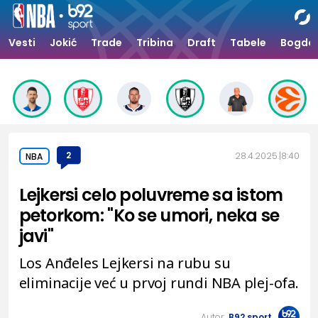
Vesti
Jokić
Trade
Tribina
Draft
Tabele
Bogdan
2
28.4.2025.
8:40
NBA
Lejkersi celo poluvreme sa istom
petorkom: "Ko se umori, neka se
javi"
Los Anđeles Lejkersi na rubu su
eliminacije već u prvoj rundi NBA plej-ofa.
Autor:
B92.sport