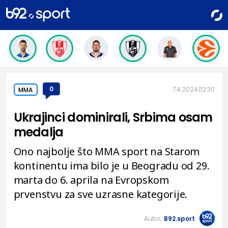
0
7.4.2024.
12:30
MMA
Ukrajinci dominirali, Srbima osam
medalja
Ono najbolje što MMA sport na Starom
kontinentu ima bilo je u Beogradu od 29.
marta do 6. aprila na Evropskom
prvenstvu za sve uzrasne kategorije.
Autor:
B92.sport