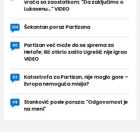
vraća sa zaostatkom; "Da zaključimo o
Lukasenu..." VIDEO
Šokantan poraz Partizana
104
Partizan već može da se sprema za
80
Hetafe; Ilić otkrio zašto Ugrešić nije igrao
VIDEO
Katastrofa za Partizan, nije moglo gore –
63
Evropa nemoguća misija?
Stanković posle poraza: "Odgovornost je
49
na meni"