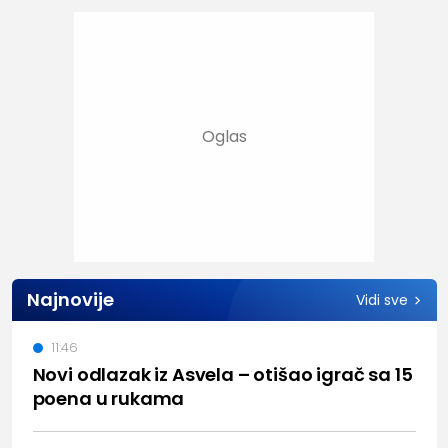
Najnovije
Vidi sve
11:46
Novi odlazak iz Asvela – otišao igrač sa 15
poena u rukama