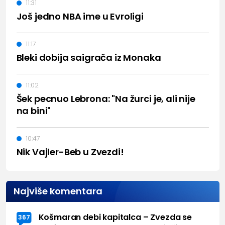
11:31
Još jedno NBA ime u Evroligi
11:17
Bleki dobija saigrača iz Monaka
11:02
Šek pecnuo Lebrona: "Na žurci je, ali nije
na bini"
10:47
Nik Vajler-Beb u Zvezdi!
Najviše komentara
Košmaran debi kapitalca – Zvezda se
367