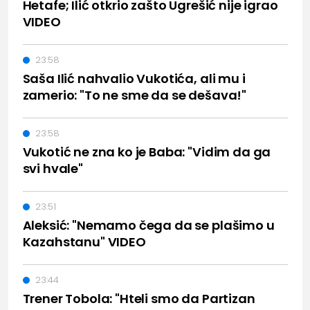
Hetafe; Ilić otkrio zašto Ugrešić nije igrao
VIDEO
23:58
Saša Ilić nahvalio Vukotića, ali mu i
zamerio: "To ne sme da se dešava!"
23:58
Vukotić ne zna ko je Baba: "Vidim da ga
svi hvale"
23:51
Aleksić: "Nemamo čega da se plašimo u
Kazahstanu" VIDEO
23:44
Trener Tobola: "Hteli smo da Partizan