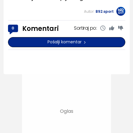
Autor:
B92.sport
Komentari
Sortiraj po:
0
Pošalji komentar