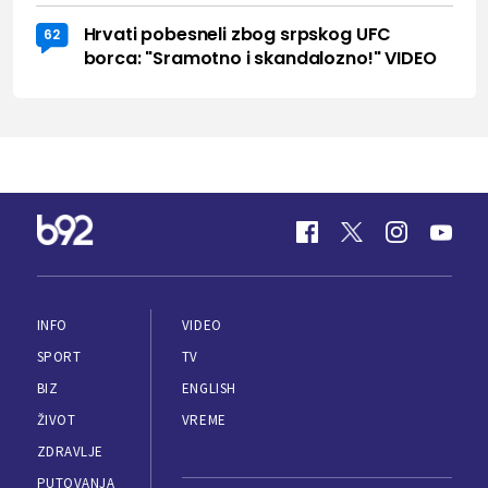
Hrvati pobesneli zbog srpskog UFC
62
borca: "Sramotno i skandalozno!" VIDEO
INFO
VIDEO
SPORT
TV
BIZ
ENGLISH
ŽIVOT
VREME
ZDRAVLJE
PUTOVANJA