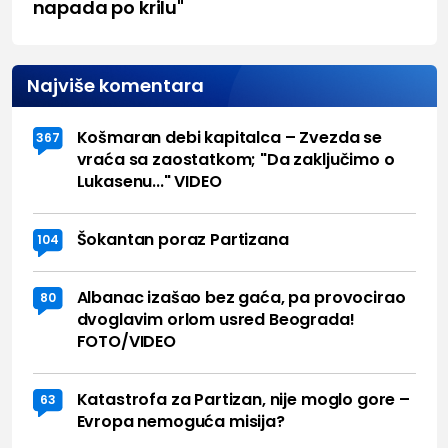
napada po krilu"
Najviše komentara
Košmaran debi kapitalca – Zvezda se
367
vraća sa zaostatkom; "Da zaključimo o
Lukasenu..." VIDEO
Šokantan poraz Partizana
104
Albanac izašao bez gaća, pa provocirao
80
dvoglavim orlom usred Beograda!
FOTO/VIDEO
Katastrofa za Partizan, nije moglo gore –
63
Evropa nemoguća misija?