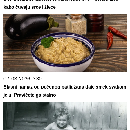
kako čuvaju srce i živce
07. 08. 2026 13:30
Slasni namaz od pečenog patlidžana daje šmek svakom
jelu: Pravićete ga stalno