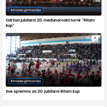
Ritmička gimnastika
Održan jubilarni 20. međunarodni turnir "Ritam
kup"
0
Ritmička gimnastika
Sve spremno za 20. jubilarni Ritam kup