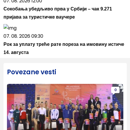
07. 08. 2026 12:00
Сокобања убедљиво прва у Србији – чак 9.271
пријава за туристичке ваучере
07. 08. 2026 09:30
Рок за уплату треће рате пореза на имовину истиче
14. августа
Povezane vesti
0