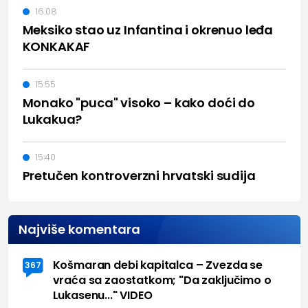
16:08
Meksiko stao uz Infantina i okrenuo leđa
KONKAKAF
15:55
Monako "puca" visoko – kako doći do
Lukakua?
15:40
Pretučen kontroverzni hrvatski sudija
Najviše komentara
Košmaran debi kapitalca – Zvezda se
367
vraća sa zaostatkom; "Da zaključimo o
Lukasenu..." VIDEO