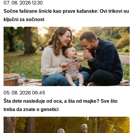
07. 08. 2026 12:30
Sočne faširane šnicle kao prave kafanske: Ovi trikovi su
ključni za sočnost
05. 08. 2026 06:45
Šta dete nasleđuje od oca, a šta od majke? Sve što
treba da znate o genetici