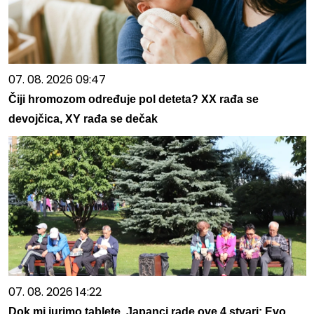
07. 08. 2026 09:47
Čiji hromozom određuje pol deteta? XX rađa se
devojčica, XY rađa se dečak
07. 08. 2026 14:22
Dok mi jurimo tablete, Japanci rade ove 4 stvari: Evo