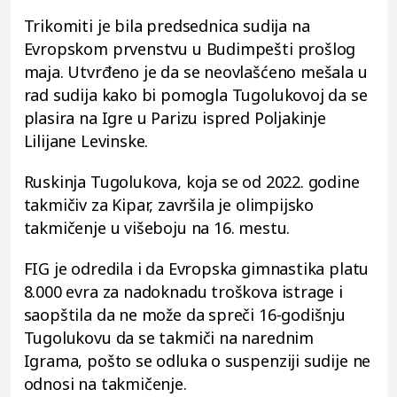
Trikomiti je bila predsednica sudija na
Evropskom prvenstvu u Budimpešti prošlog
maja. Utvrđeno je da se neovlašćeno mešala u
rad sudija kako bi pomogla Tugolukovoj da se
plasira na Igre u Parizu ispred Poljakinje
Lilijane Levinske.
Ruskinja Tugolukova, koja se od 2022. godine
takmičiv za Kipar, završila je olimpijsko
takmičenje u višeboju na 16. mestu.
FIG je odredila i da Evropska gimnastika platu
8.000 evra za nadoknadu troškova istrage i
saopštila da ne može da spreči 16-godišnju
Tugolukovu da se takmiči na narednim
Igrama, pošto se odluka o suspenziji sudije ne
odnosi na takmičenje.