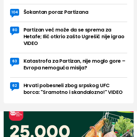
Šokantan poraz Partizana
104
Partizan već može da se sprema za
80
Hetafe; Ilić otkrio zašto Ugrešić nije igrao
VIDEO
Katastrofa za Partizan, nije moglo gore –
63
Evropa nemoguća misija?
Hrvati pobesneli zbog srpskog UFC
62
borca: "Sramotno i skandalozno!" VIDEO