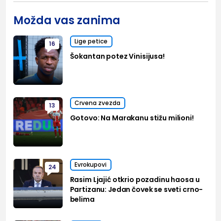
Možda vas zanima
Lige petice
16
Šokantan potez Vinisijusa!
Crvena zvezda
13
Gotovo: Na Marakanu stižu milioni!
Evrokupovi
24
Rasim Ljajić otkrio pozadinu haosa u
Partizanu: Jedan čovek se sveti crno-
belima