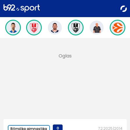
0
7.2.2025.
20:14
Ritmička gimnastika