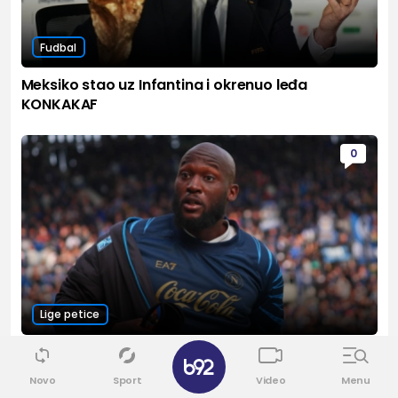
Fudbal
Meksiko stao uz Infantina i okrenuo leđa
KONKAKAF
0
Lige petice
Monako "puca" visoko – kako doći do Lukakua?
✕
Novo
Sport
Video
Menu