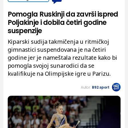
Pomogla Ruskinji da završi ispred
Poljakinje i dobila četiri godine
suspenzije
Kiparski sudija takmičenja u ritmičkoj
gimnastici suspendovana je na četiri
godine jer je nameštala rezultate kako bi
pomogla svojoj sunarodici da se
kvalifikuje na Olimpijske igre u Parizu.
Autor:
B92.sport