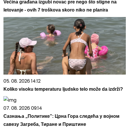
Većina građana izgubi novac pre nego što stigne na
letovanje - ovih 7 troškova skoro niko ne planira
05. 08. 2026 14:12
Koliko visoku temperaturu ljudsko telo može da izdrži?
07. 08. 2026 09:14
Сазнања „Политике”: Црна Гора следећа у војном
савезу Загреба, Тиране и Приштине