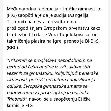
Međunarodna federacija ritmičke gimnastike
(FIG) saopštila je da je sudija Evangelija
Trikomiti nameštala rezultate na
prošlogodišnjem Evropskom prvenstvu kako
bi obezbedila da se Vera Tugolukova sa tog
takmičenja plasira na Igre, preneo je Bi-Bi-Si
(BBC).
"Trikomiti se proglašava nepodobnom na
period od četiri godine iz svih aktvnostih
vezanih za gimnastiku, isključujući trenerske
aktivnosti, počevši od datuma objavljivanja
odluke. Evropska gimnastika smatra se
odgovornom za prekršaj koji je počinila
Trikomiti"
, navodi se u saopštenju Etičke
komisije FIG.