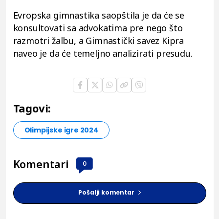
Evropska gimnastika saopštila je da će se
konsultovati sa advokatima pre nego što
razmotri žalbu, a Gimnastički savez Kipra
naveo je da će temeljno analizirati presudu.
Tagovi:
Olimpijske igre 2024
Komentari
0
Pošalji komentar