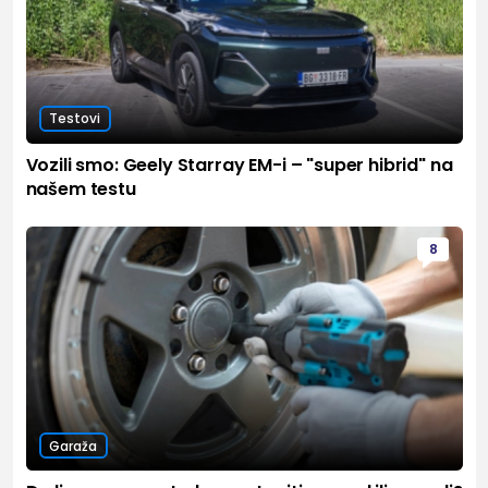
Testovi
Vozili smo: Geely Starray EM-i – "super hibrid" na
našem testu
8
Garaža