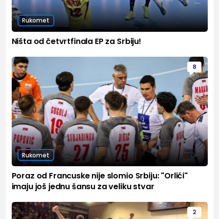
Rukomet
Ništa od četvrtfinala EP za Srbiju!
8
Rukomet
Poraz od Francuske nije slomio Srbiju: "Orlići"
imaju još jednu šansu za veliku stvar
2