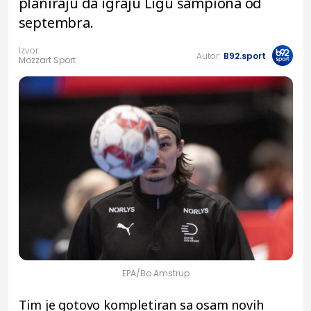
planiraju da igraju Ligu šampiona od
septembra.
Izvor:
Autor:
B92.sport
Mozzart Sport
EPA/Bo Amstrup
Tim je gotovo kompletiran sa osam novih