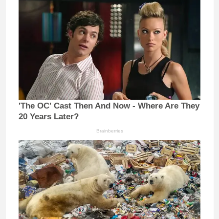
'The OC' Cast Then And Now - Where Are They
20 Years Later?
Brainberries