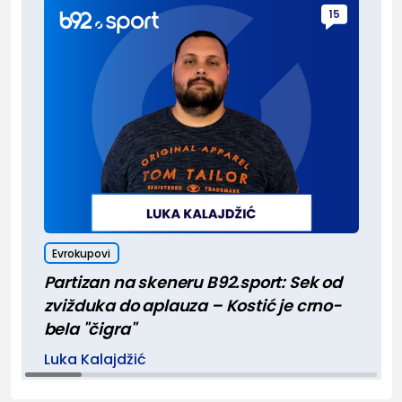
15
Evrokupovi
Partizan na skeneru B92.sport: Sek od
zvižduka do aplauza – Kostić je crno-
bela "čigra"
Luka Kalajdžić