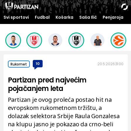
Svi sportovi
Fudbal
Košarka
Saša Ilić
Penjaroja
10
20.5.2026.
11:00
Rukomet
Partizan pred najvećim
pojačanjem leta
Partizan je ovog proleća postao hit na
evropskom rukometnom tržištu, a
dolazak selektora Srbije Raula Gonzalesa
na klupu jasno je pokazao da crno-beli