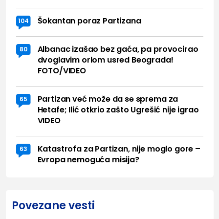
Šokantan poraz Partizana
104
Albanac izašao bez gaća, pa provocirao
80
dvoglavim orlom usred Beograda!
FOTO/VIDEO
Partizan već može da se sprema za
65
Hetafe; Ilić otkrio zašto Ugrešić nije igrao
VIDEO
Katastrofa za Partizan, nije moglo gore –
63
Evropa nemoguća misija?
Povezane vesti