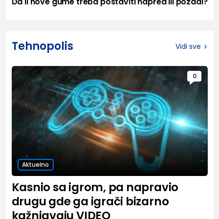
Da li nove gume treba postaviti napred ili pozadi?
Tehnopolis
Vidi sve
0
Aktuelno
Kasnio sa igrom, pa napravio
drugu gde ga igrači bizarno
kažnjavaju VIDEO