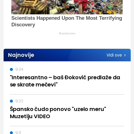
Scientists Happened Upon The Most Terrifying
Discovery
Brainberries
Najnovije
Vidi sve
9:24
"Interesantno – baš Đoković predlaže da
se skrate mečevi"
9:22
Špansko čudo ponovo "uzelo meru"
Muzetiju VIDEO
9:11