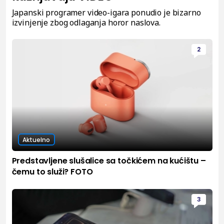
Japanski programer video-igara ponudio je bizarno
izvinjenje zbog odlaganja horor naslova.
2
Aktuelno
Predstavljene slušalice sa točkićem na kućištu –
čemu to služi? FOTO
3