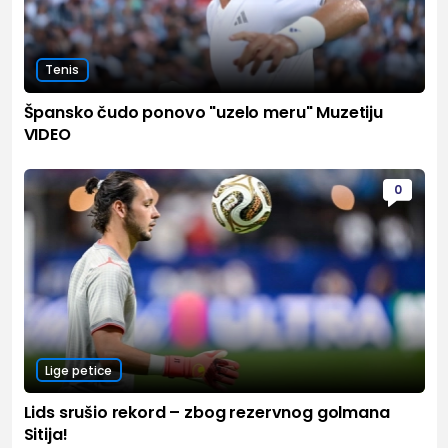
Tenis
Špansko čudo ponovo "uzelo meru" Muzetiju
VIDEO
0
Lige petice
Lids srušio rekord – zbog rezervnog golmana
Sitija!