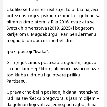
Ukoliko se transfer realizuje, to bi bio najveći
potez u istoriji srpskog rukometa – golman sa
olimpijskim zlatom iz Rija 2016, dva zlata sa
Svetskih prvenstava (2019, 2025) i bogatom
karijerom u Magdeburgu i Pari Sen Žermenu
mogao bi da obuče crno-beli dres.
Ipak, postoji "kvaka".
Grin je još zimus potpisao trogodišnji ugovor
sa danskim Hej Elitom, ali neočekivani odlazak
tog kluba u drugu ligu otvara priliku
Partizanu.
Uprava crno-belih poslednjih dana intenzivno
radi na završetku pregovora, s jasnim ciljem –
da golman koji važi za jednog od najboljih na