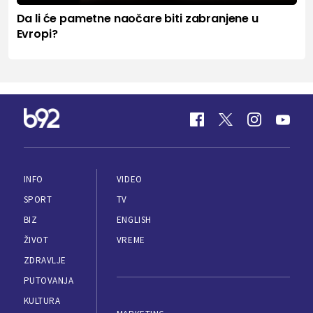
Da li će pametne naočare biti zabranjene u
Evropi?
INFO
VIDEO
SPORT
TV
BIZ
ENGLISH
ŽIVOT
VREME
ZDRAVLJE
PUTOVANJA
KULTURA