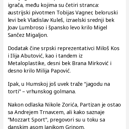
igrača, među kojima su četiri stranca:
austrijski pivotmen Tobijas Vagner, beloruski
levi bek Vladislav Kuleš, izraelski srednji bek
Joav Lumbroso i špansko levo krilo Migel
Sančez Migaljon.
Dodatak čine srpski reprezentativci Miloš Kos
i Ilija Abutović, kao i tandem iz
Metaloplastike, desni bek Brana Mirković i
desno krilo Milija Papović.
Ipak, u Humskoj još uvek traže "jagodu na
torti" – vrhunskog golmana.
Nakon odlaska Nikole Zorića, Partizan je ostao
sa Andrejem Trnavcem, ali kako saznaje
"Mozzart Sport", pregovori su u toku sa
danskim asom Janikom Grinom.