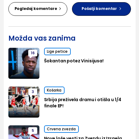
Pogledaj komentare
Pošalji komentar
Možda vas zanima
Lige petice
16
Šokantan potez Vinisijusa!
Košarka
3
Srbija preživela dramu i otišla u 1/4
finale EP!
Crvena zvezda
5
Nove loše vesti za Zvezdu iz Izraela