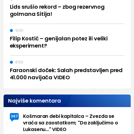
Lids srušio rekord – zbog rezervnog
golmana Sitija!
9:00
Filip Kostić – genijalan potez ili veliki
eksperiment?
8:50
Faraonski doček: Salah predstavljen pred
41.000 navijača VIDEO
Najviše komentara
Košmaran debi kapitalca – Zvezda se
367
vraća sa zaostatkom; "Da zaključimo o
Lukasenu..." VIDEO