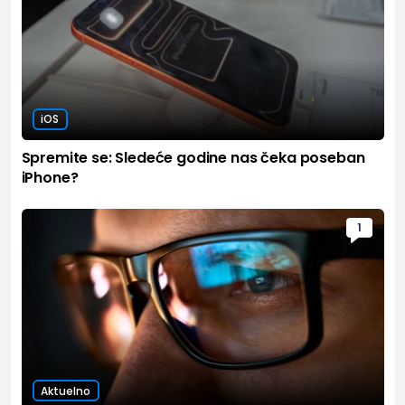
iOS
Spremite se: Sledeće godine nas čeka poseban
iPhone?
1
Aktuelno