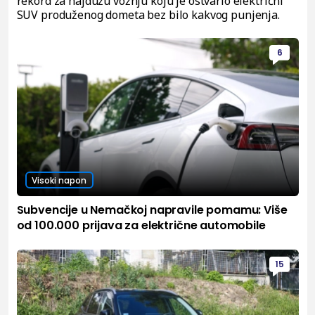
rekord za najdužu vožnju koju je ostvario električni
SUV produženog dometa bez bilo kakvog punjenja.
6
Visoki napon
Subvencije u Nemačkoj napravile pomamu: Više
od 100.000 prijava za električne automobile
15