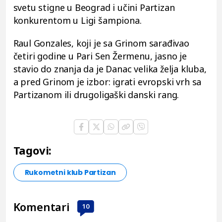
svetu stigne u Beograd i učini Partizan
konkurentom u Ligi šampiona.
Raul Gonzales, koji je sa Grinom sarađivao
četiri godine u Pari Sen Žermenu, jasno je
stavio do znanja da je Danac velika želja kluba,
a pred Grinom je izbor: igrati evropski vrh sa
Partizanom ili drugoligaški danski rang.
Tagovi:
Rukometni klub Partizan
Komentari
10