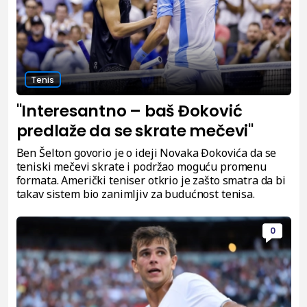
Tenis
"Interesantno – baš Đoković
predlaže da se skrate mečevi"
Ben Šelton govorio je o ideji Novaka Đokovića da se
teniski mečevi skrate i podržao moguću promenu
formata. Američki teniser otkrio je zašto smatra da bi
takav sistem bio zanimljiv za budućnost tenisa.
0