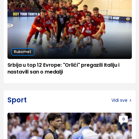
Rukomet
Srbija u top 12 Evrope: "Orlići" pregazili Italiju i
nastavili san o medalji
Sport
Vidi sve
0