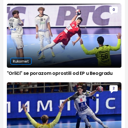
0
Rukomet
"Orlići" se porazom oprostili od EP u Beogradu
2