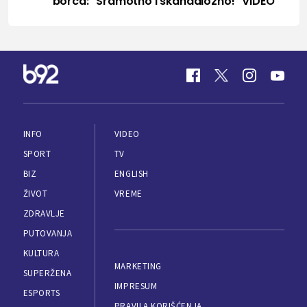
borca: "Sramotno i skandalozno!" VIDEO
INFO
VIDEO
SPORT
TV
BIZ
ENGLISH
ŽIVOT
VREME
ZDRAVLJE
PUTOVANJA
KULTURA
MARKETING
SUPERŽENA
IMPRESUM
ESPORTS
PRAVILA KORIŠĆENJA