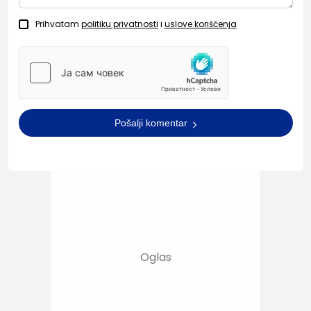
Prihvatam
politiku privatnosti
i
uslove korišćenja
Pošalji komentar