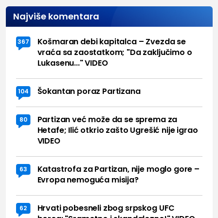
Najviše komentara
Košmaran debi kapitalca – Zvezda se
367
vraća sa zaostatkom; "Da zaključimo o
Lukasenu..." VIDEO
Šokantan poraz Partizana
104
Partizan već može da se sprema za
80
Hetafe; Ilić otkrio zašto Ugrešić nije igrao
VIDEO
Katastrofa za Partizan, nije moglo gore –
63
Evropa nemoguća misija?
Hrvati pobesneli zbog srpskog UFC
62