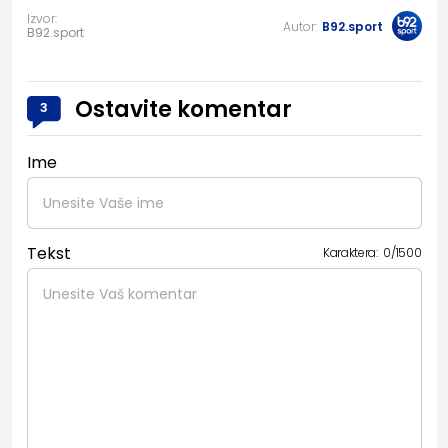
Izvor:
Autor:
B92.sport
B92.sport
Ostavite komentar
3
Ime
Tekst
Karaktera:
0
/
1500