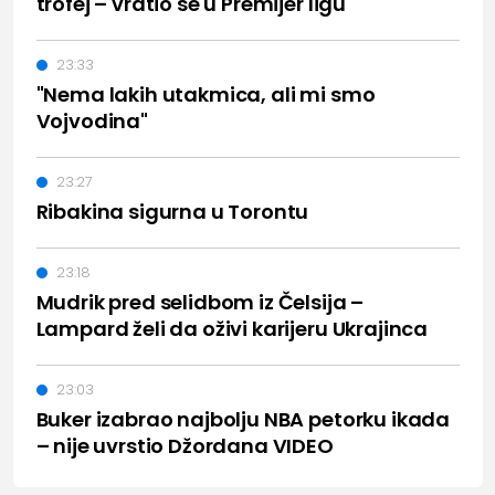
trofej – vratio se u Premijer ligu
23:33
"Nema lakih utakmica, ali mi smo
Vojvodina"
23:27
Ribakina sigurna u Torontu
23:18
Mudrik pred selidbom iz Čelsija –
Lampard želi da oživi karijeru Ukrajinca
23:03
Buker izabrao najbolju NBA petorku ikada
– nije uvrstio Džordana VIDEO