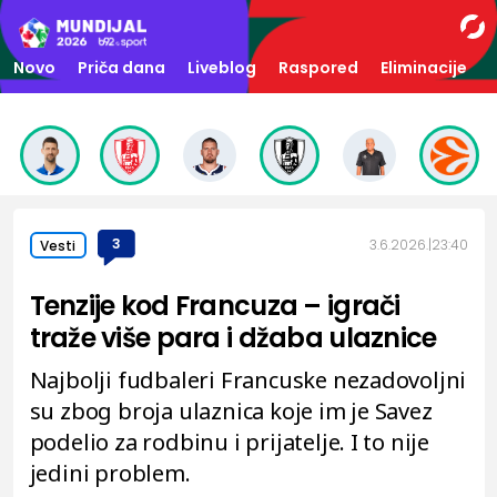
Novo
Priča dana
Liveblog
Raspored
Eliminacije
3
3.6.2026.
23:40
Vesti
Tenzije kod Francuza – igrači
traže više para i džaba ulaznice
Najbolji fudbaleri Francuske nezadovoljni
su zbog broja ulaznica koje im je Savez
podelio za rodbinu i prijatelje. I to nije
jedini problem.