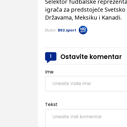
Selektor fudbalske reprezentac
igrača za predstojeće Svetsk
Državama, Meksiku i Kanadi.
Autor:
B92.sport
Ostavite komentar
1
Ime
Tekst