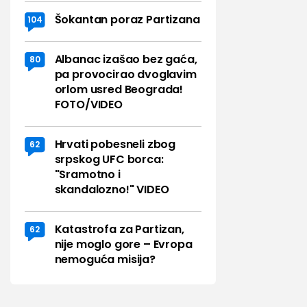
Šokantan poraz Partizana
104
Albanac izašao bez gaća,
80
pa provocirao dvoglavim
orlom usred Beograda!
FOTO/VIDEO
Hrvati pobesneli zbog
62
srpskog UFC borca:
"Sramotno i
skandalozno!" VIDEO
Katastrofa za Partizan,
62
nije moglo gore – Evropa
nemoguća misija?