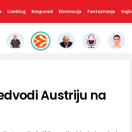
a
Liveblog
Raspored
Eliminacije
Fantaziranje
Najbo
edvodi Austriju na