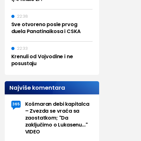
22:38
Sve otvoreno posle prvog
duela Panatinaikosa i CSKA
22:33
Krenuli od Vojvodine i ne
posustaju
Najviše komentara
Košmaran debi kapitalca
365
– Zvezda se vraća sa
zaostatkom; "Da
zaključimo o Lukasenu..."
VIDEO