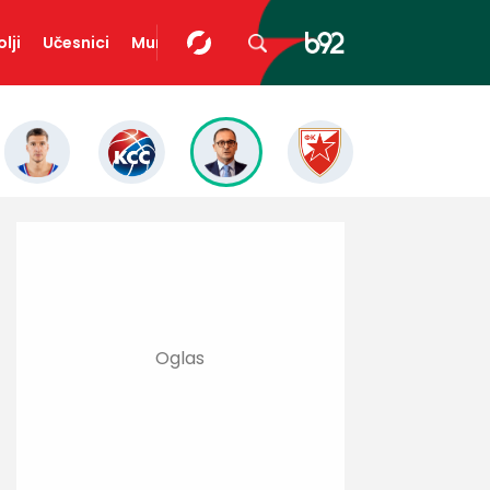
lji
Učesnici
Mundopedija