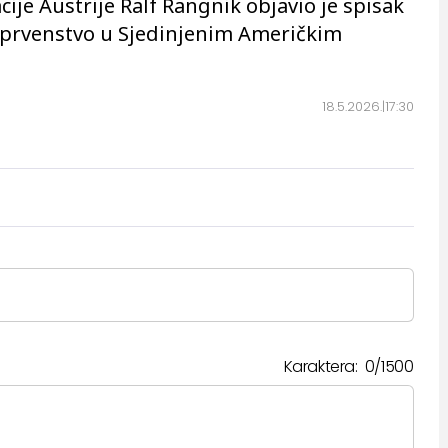
ije Austrije Ralf Rangnik objavio je spisak
o prvenstvo u Sjedinjenim Američkim
18.5.2026.
17:30
Karaktera:
0
/
1500