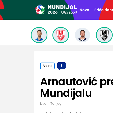
Novo
Priča dan
Vesti
1
Arnautović pr
Mundijalu
Izvor:
Tanjug