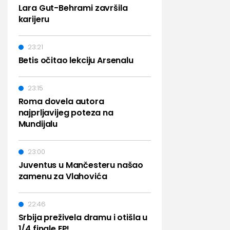
Lara Gut-Behrami završila
karijeru
23:21
Betis očitao lekciju Arsenalu
23:15
Roma dovela autora
najprljavijeg poteza na
Mundijalu
23:00
Juventus u Mančesteru našao
zamenu za Vlahovića
22:46
Srbija preživela dramu i otišla u
1/4 finale EP!