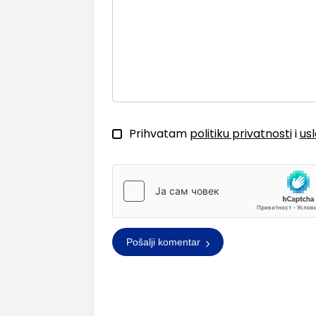
Prihvatam
politiku privatnosti
i
us
Pošalji komentar