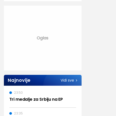
Najnovije
Vidi sve
23:50
Tri medalje za Srbiju na EP
23:35