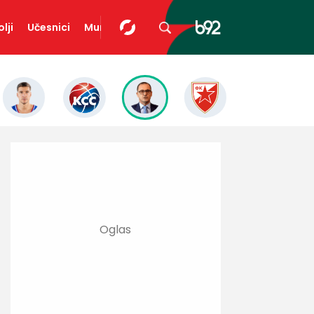
lji
Učesnici
Mundopedija