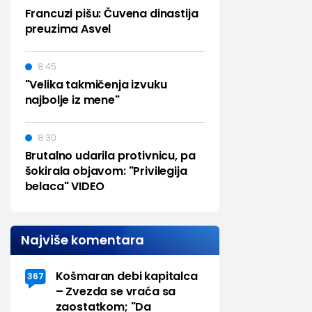
Francuzi pišu: Čuvena dinastija
preuzima Asvel
8:45
"Velika takmičenja izvuku
najbolje iz mene"
8:30
Brutalno udarila protivnicu, pa
šokirala objavom: "Privilegija
belaca" VIDEO
Najviše komentara
Košmaran debi kapitalca
367
– Zvezda se vraća sa
zaostatkom; "Da