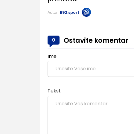
Autor:
B92.sport
Ostavite komentar
0
Ime
Tekst