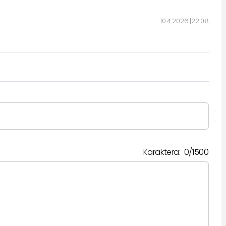
10.4.2026.
22:08
Karaktera:
0
/
1500