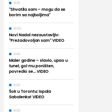
10:15
"Shvatila sam – mogu da se
borim sa najboljima"
10:00
Novi Nadal nezaustavljiv:
"Prezadovoljan sam" VIDEO
9:40
Maler godine – slavio, upao u
tunel, gol mu poništen,
povredio se... VIDEO
9:20
Šok u Torontu: Ispala
Sabalenka! VIDEO
9:05