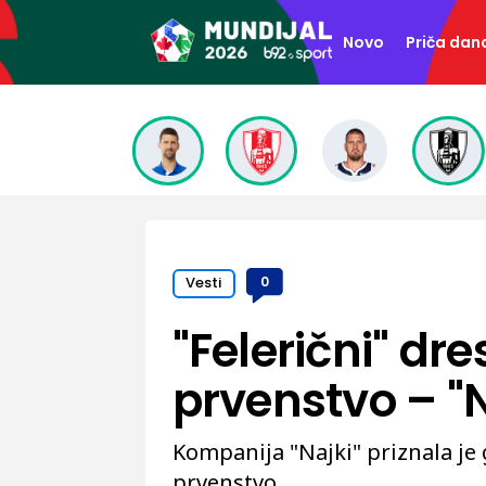
Novo
Priča dan
Vesti
0
"Felerični" dr
prvenstvo – "N
Kompanija "Najki" priznala je
prvenstvo.