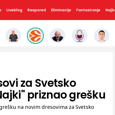
a
Liveblog
Raspored
Eliminacije
Fantaziranje
Najbo
esovi za Svetsko
ajki" priznao grešku
 grešku na novim dresovima za Svetsko