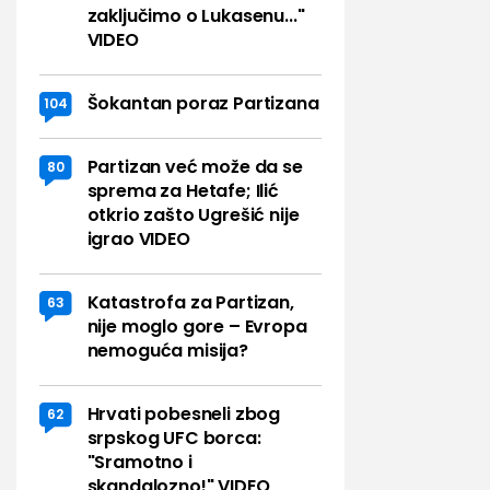
zaključimo o Lukasenu..."
VIDEO
Šokantan poraz Partizana
104
Partizan već može da se
80
sprema za Hetafe; Ilić
otkrio zašto Ugrešić nije
igrao VIDEO
Katastrofa za Partizan,
63
nije moglo gore – Evropa
nemoguća misija?
Hrvati pobesneli zbog
62
srpskog UFC borca:
"Sramotno i
skandalozno!" VIDEO