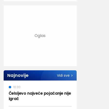
Najnovije
Vidi sve
10:30
Čelsijevo najveće pojačanje nije
igrač