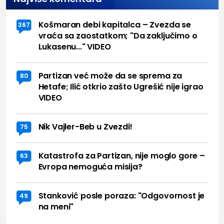
Košmaran debi kapitalca – Zvezda se
367
vraća sa zaostatkom; "Da zaključimo o
Lukasenu..." VIDEO
Partizan već može da se sprema za
80
Hetafe; Ilić otkrio zašto Ugrešić nije igrao
VIDEO
Nik Vajler-Beb u Zvezdi!
75
Katastrofa za Partizan, nije moglo gore –
63
Evropa nemoguća misija?
Stanković posle poraza: "Odgovornost je
49
na meni"