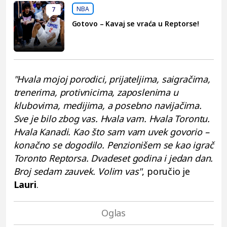
NBA
7
Gotovo – Kavaj se vraća u Reptorse!
"Hvala mojoj porodici, prijateljima, saigračima,
trenerima, protivnicima, zaposlenima u
klubovima, medijima, a posebno navijačima.
Sve je bilo zbog vas. Hvala vam. Hvala Torontu.
Hvala Kanadi. Kao što sam vam uvek govorio –
konačno se dogodilo. Penzionišem se kao igrač
Toronto Reptorsa. Dvadeset godina i jedan dan.
Broj sedam zauvek. Volim vas"
, poručio je
Lauri
.