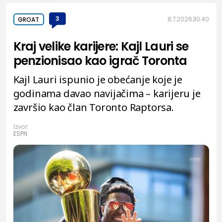
3
8.7.2026.
10:40
GROAT
Kraj velike karijere: Kajl Lauri se
penzionisao kao igrač Toronta
Kajl Lauri ispunio je obećanje koje je
godinama davao navijačima – karijeru je
završio kao član Toronto Raptorsa.
Izvor:
ESPN