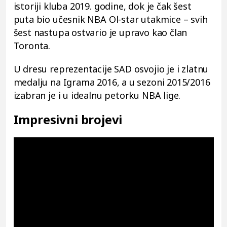
istoriji kluba 2019. godine, dok je čak šest
puta bio učesnik NBA Ol-star utakmice – svih
šest nastupa ostvario je upravo kao član
Toronta.
U dresu reprezentacije SAD osvojio je i zlatnu
medalju na Igrama 2016, a u sezoni 2015/2016
izabran je i u idealnu petorku NBA lige.
Impresivni brojevi