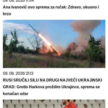
09. 08. 2026 11:54
Ana Ivanović ovo sprema za ručak: Zdravo, ukusno i
brzo
09. 08. 2026 21:13
RUSI SRUČILI SILU NA DRUGI NAJVEĆI UKRAJINSKI
GRAD: Grotlo Harkova proždire Ukrajince, sprema se
konačan udar