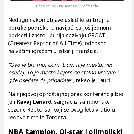
Chris Young / PA Images / Profimedia
Nedugo nakon objave usledile su brojne
poruke podrške, a navijači su još jednom
podsetili zašto Laurija nazivaju GROAT
(Greatest Raptor of All Time), odnosno
najvećim igračem u istoriji franšize.
"Ovo je bio moj dom. Dom nije mesto, već
osećaj. To je mesto kojem se stalno vraćate i
gde osećate da pripadate"
, rekao je Lauri.
Na njegovoj oproštajnoj pres konferenciji bio
je i
Kavaj Lenard
, saigrač iz šampionske
sezone Reptorsa, koji se ovog leta vratio u
redove tima iz Toronta.
NBA šampion, Ol-star i olimpijski