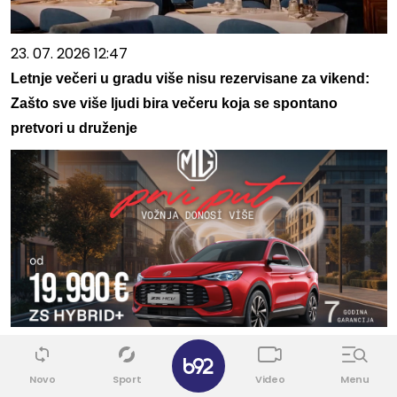
23. 07. 2026 12:47
Letnje večeri u gradu više nisu rezervisane za vikend:
Zašto sve više ljudi bira večeru koja se spontano
pretvori u druženje
03. 08. 2026 13:23
✕
Hibrid broj 1 koji osvaja Evropu, sada po specijalnoj
Novo
Sport
Video
Menu
akcijskoj ceni od 19.990€ do 31.8.