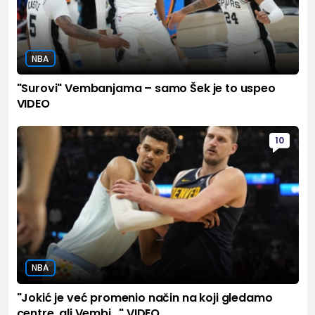
NBA
"Surovi" Vembanjama – samo Šek je to uspeo
VIDEO
10
NBA
"Jokić je već promenio način na koji gledamo
centre, ali Vembi..." VIDEO