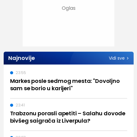
Najnovije
Vidi sve
23:55
Markes posle sedmog mesta: "Dovoljno
sam se borio u karijeri"
23:41
Trabzonu porasli apetiti – Salahu dovode
bivšeg saigrača iz Liverpula?