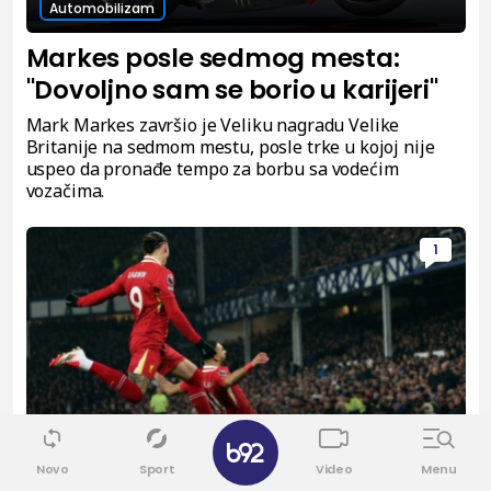
Automobilizam
Markes posle sedmog mesta:
"Dovoljno sam se borio u karijeri"
Mark Markes završio je Veliku nagradu Velike
Britanije na sedmom mestu, posle trke u kojoj nije
uspeo da pronađe tempo za borbu sa vodećim
vozačima.
1
✕
Fudbal
Novo
Sport
Video
Menu