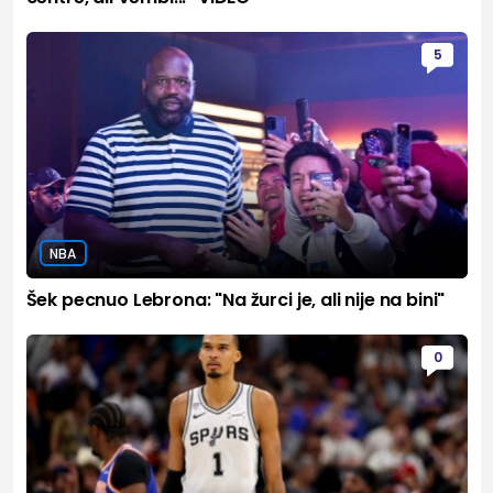
5
NBA
Šek pecnuo Lebrona: "Na žurci je, ali nije na bini"
0