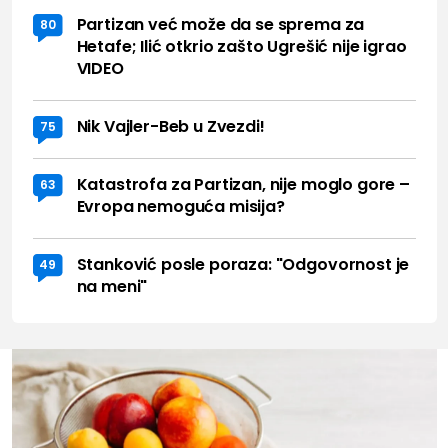
Partizan već može da se sprema za
80
Hetafe; Ilić otkrio zašto Ugrešić nije igrao
VIDEO
Nik Vajler-Beb u Zvezdi!
75
Katastrofa za Partizan, nije moglo gore –
63
Evropa nemoguća misija?
Stanković posle poraza: "Odgovornost je
49
na meni"