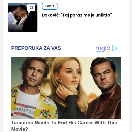
Tenis
21
Đoković: "Taj poraz me je uništio"
PREPORUKA ZA VAS
Tarantino Wants To End His Career With This
Movie?