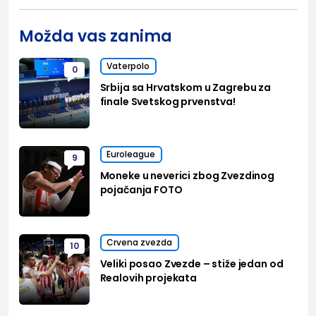
Možda vas zanima
Vaterpolo
0
Srbija sa Hrvatskom u Zagrebu za
finale Svetskog prvenstva!
Euroleague
9
Moneke u neverici zbog Zvezdinog
pojačanja FOTO
Crvena zvezda
10
Veliki posao Zvezde – stiže jedan od
Realovih projekata