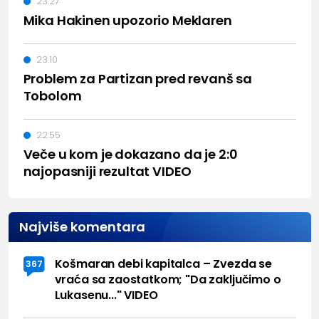
23:27
Mika Hakinen upozorio Meklaren
23:10
Problem za Partizan pred revanš sa
Tobolom
22:55
Veče u kom je dokazano da je 2:0
najopasniji rezultat VIDEO
Najviše komentara
Košmaran debi kapitalca – Zvezda se
367
vraća sa zaostatkom; "Da zaključimo o
Lukasenu..." VIDEO