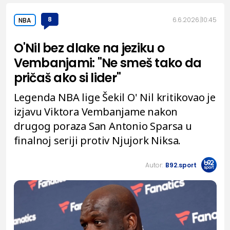
8
6.6.2026.
10:45
NBA
O'Nil bez dlake na jeziku o
Vembanjami: "Ne smeš tako da
pričaš ako si lider"
Legenda NBA lige Šekil O' Nil kritikovao je
izjavu Viktora Vembanjame nakon
drugog poraza San Antonio Sparsa u
finalnoj seriji protiv Njujork Niksa.
Autor:
B92.sport