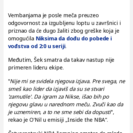
Vembanjama je posle meča preuzeo
odgovornost za izgubljenu loptu u završnici i
priznao da će dugo žaliti zbog greške koja je
omogućila
Niksima da dođu do pobede i
vođstva od 2:0 u seriji
.
Međutim, Šek smatra da takav nastup nije
primeren lideru ekipe.
"
Nije mi se svidela njegova izjava. Pre svega, ne
smeš kao lider da izjaviš da su se stvari
'zamutile'. Da igram za Nikse, išao bih po
njegovu glavu u narednom meču. Zvuči kao da
je uznemiren, a to ne sme sebi da dopusti
",
rekao je O'Nil u emisiji „Inside the NBA“.