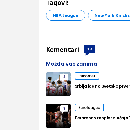
Tagovi:
NBA League
New York Knicks
Komentari
19
Možda vas zanima
Rukomet
3
Srbija ide na Svetsko prven
Euroleague
3
Ekspresan rasplet slučaja 