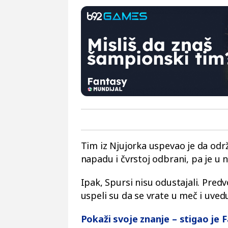
Tim iz Njujorka uspevao je da održ
napadu i čvrstoj odbrani, pa je u 
Ipak, Spursi nisu odustajali. Pr
uspeli su da se vrate u meč i uved
Pokaži svoje znanje – stigao je 