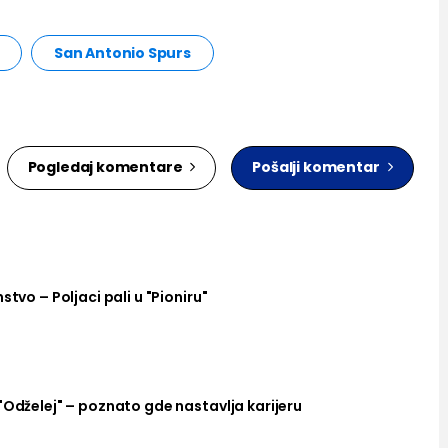
San Antonio Spurs
Pogledaj komentare
Pošalji komentar
stvo – Poljaci pali u "Pioniru"
"Odželej" – poznato gde nastavlja karijeru