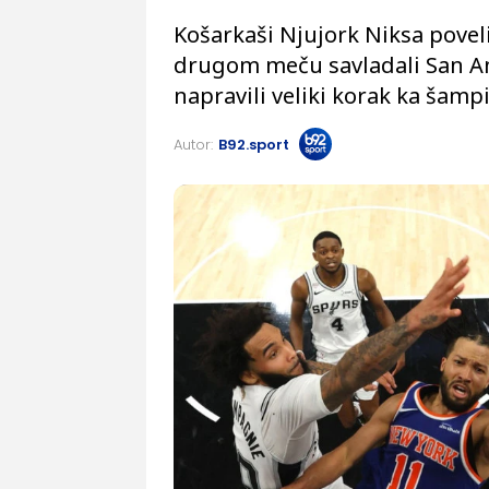
Košarkaši Njujork Niksa poveli 
drugom meču savladali San An
napravili veliki korak ka šam
Autor:
B92.sport