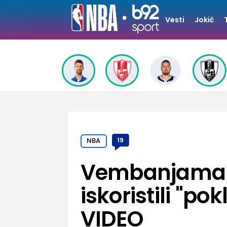
Vesti
Jokić
NBA
19
Vembanjama t
iskoristili "pok
VIDEO