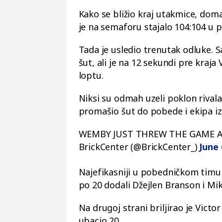
Kako se bližio kraj utakmice, domać
je na semaforu stajalo 104:104 u 
Tada je usledio trenutak odluke. S
šut, ali je na 12 sekundi pre kra
loptu.
Niksi su odmah uzeli poklon rival
promašio šut do pobede i ekipa iz 
WEMBY JUST THREW THE GAME 
BrickCenter (@BrickCenter_)
June 
Najefikasniji u pobedničkom timu 
po 20 dodali Džejlen Branson i Mika
Na drugoj strani briljirao je Vic
ubacio 20.