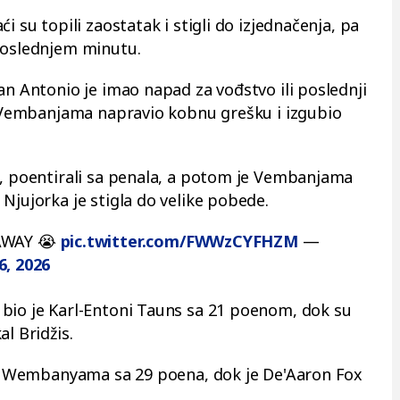
i su topili zaostatak i stigli do izjednačenja, pa
poslednjem minutu.
an Antonio je imao napad za vođstvo ili poslednji
ja Vembanjama napravio kobnu grešku i izgubio
a, poentirali sa penala, a potom je Vembanjama
Njujorka je stigla do velike pobede.
AWAY 😭
pic.twitter.com/FWWzCYFHZM
—
6, 2026
bio je Karl-Entoni Tauns sa 21 poenom, dok su
l Bridžis.
tor Wembanyama sa 29 poena, dok je De'Aaron Fox