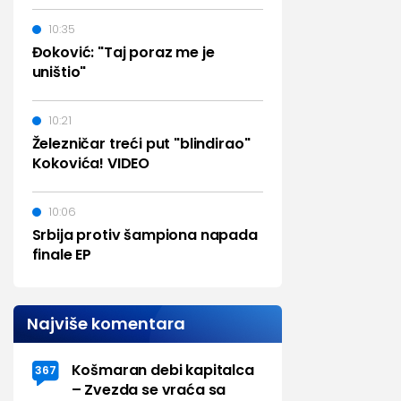
10:35
Đoković: "Taj poraz me je
uništio"
10:21
Železničar treći put "blindirao"
Kokovića! VIDEO
10:06
Srbija protiv šampiona napada
finale EP
Najviše komentara
Košmaran debi kapitalca
367
– Zvezda se vraća sa