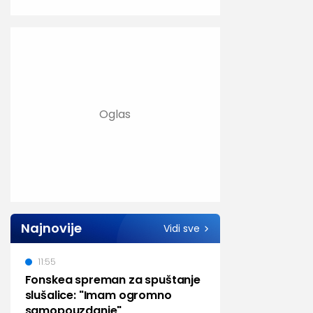
Najnovije
Vidi sve
11:55
Fonskea spreman za spuštanje
slušalice: "Imam ogromno
samopouzdanje"