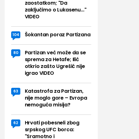
zaostatkom; "Da
zaključimo o Lukasenu..."
VIDEO
Šokantan poraz Partizana
104
Partizan već može da se
80
sprema za Hetafe; Ilić
otkrio zašto Ugrešić nije
igrao VIDEO
Katastrofa za Partizan,
63
nije moglo gore – Evropa
nemoguća misija?
Hrvati pobesneli zbog
62
srpskog UFC borca:
"Sramotno i