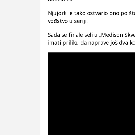
Njujork je tako ostvario ono po š
vođstvo u seriji.
Sada se finale seli u „Medison Skv
imati priliku da naprave još dva ko