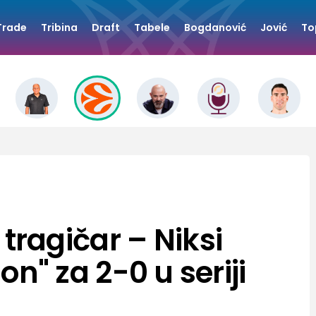
Trade
Tribina
Draft
Tabele
Bogdanović
Jović
To
ragičar – Niksi
lon" za 2-0 u seriji