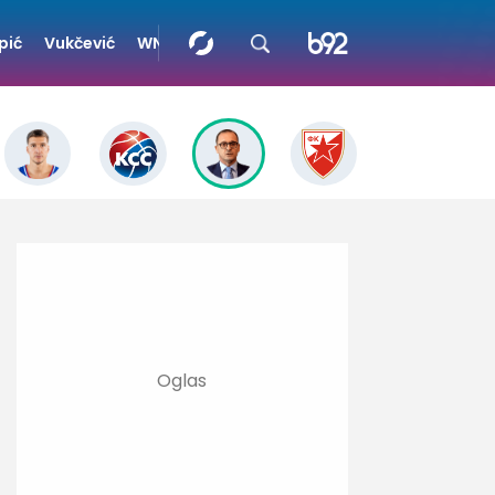
pić
Vukčević
WNBA