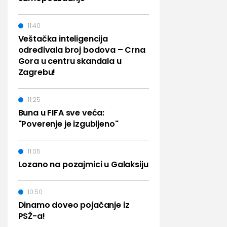
11:40
Veštačka inteligencija
određivala broj bodova – Crna
Gora u centru skandala u
Zagrebu!
11:25
Buna u FIFA sve veća:
"Poverenje je izgubljeno"
11:05
Lozano na pozajmici u Galaksiju
10:50
Dinamo doveo pojačanje iz
PSŽ-a!