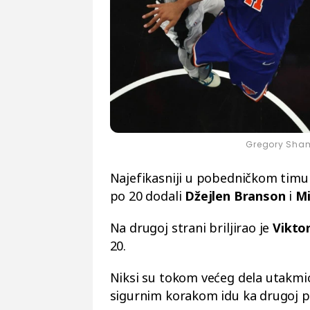
Gregory Sham
Najefikasniji u pobedničkom timu
po 20 dodali
Džejlen Branson
i
Mi
Na drugoj strani briljirao je
Vikto
20.
Niksi su tokom većeg dela utakmice
sigurnim korakom idu ka drugoj p