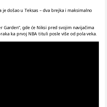
ta je došao u Teksas – dva brejka i maksimalno
er Garden“, gde će Niksi pred svojim navijačima
raka ka prvoj NBA tituli posle više od pola veka.