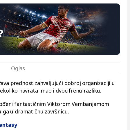
ava prednost zahvaljujući dobroj organizaciji u
nekoliko navrata imao i dvocifrenu razliku.
edvođeni fantastičnim Viktorom Vembanjamom
u ga u dramatičnu završnicu.
Fantasy