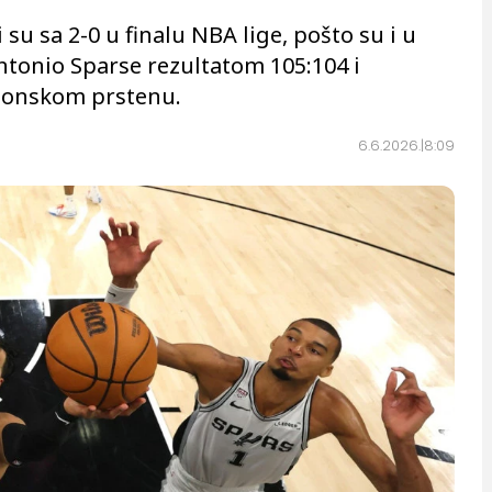
su sa 2-0 u finalu NBA lige, pošto su i u
tonio Sparse rezultatom 105:104 i
pionskom prstenu.
6.6.2026.
8:09