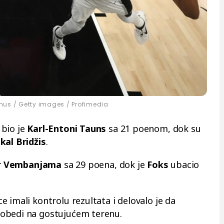
us / Getty images / Profimedia
 bio je
Karl-Entoni Tauns
sa 21 poenom, dok su
kal Bridžis
.
r Vembanjama
sa 29 poena, dok je
Foks
ubacio
 imali kontrolu rezultata i delovalo je da
obedi na gostujućem terenu.