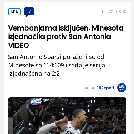
17
11.5.2026.
8:00
NBA
Vembanjama isključen, Minesota
izjednačila protiv San Antonia
VIDEO
San Antonio Sparsi poraženi su od
Minesote sa 114:109 i sada je serija
izjednačena na 2:2
Autor:
B92.sport