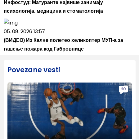
Инфостуд: Матуранте највише занимају
психологија, медицина и стоматологија
05. 08. 2026 13:57
(ВИДЕО) Из Калне полетео хеликоптер МУП-а за
гашење пожара код Габровнице
Povezane vesti
20