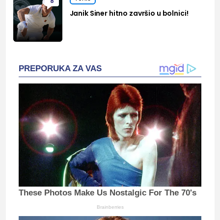
8
Janik Siner hitno završio u bolnici!
PREPORUKA ZA VAS
These Photos Make Us Nostalgic For The 70's
Brainberries