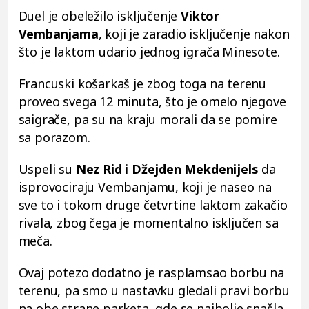
Duel je obeležilo isključenje
Viktor
Vembanjama
, koji je zaradio isključenje nakon
što je laktom udario jednog igrača Minesote.
Francuski košarkaš je zbog toga na terenu
proveo svega 12 minuta, što je omelo njegove
saigrače, pa su na kraju morali da se pomire
sa porazom.
Uspeli su
Nez Rid
i
Džejden Mekdenijels
da
isprovociraju Vembanjamu, koji je naseo na
sve to i tokom druge četvrtine laktom zakačio
rivala, zbog čega je momentalno isključen sa
meča.
Ovaj potezo dodatno je rasplamsao borbu na
terenu, pa smo u nastavku gledali pravi borbu
na obe strane parketa, gde se najbolje snašla