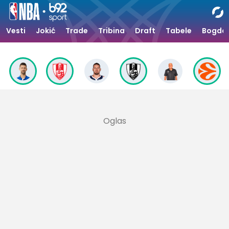
Vesti
Jokić
Trade
Tribina
Draft
Tabele
Bogdan