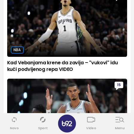
NBA
Kad Vebanjama krene da zavija – "vukovi" idu
kući podvijenog repa VIDEO
15
✕
Novo
Sport
Video
Menu