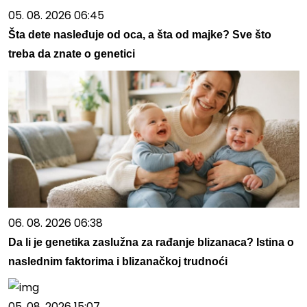
05. 08. 2026 06:45
Šta dete nasleđuje od oca, a šta od majke? Sve što
treba da znate o genetici
06. 08. 2026 06:38
Da li je genetika zaslužna za rađanje blizanaca? Istina o
naslednim faktorima i blizanačkoj trudnoći
05. 08. 2026 15:07