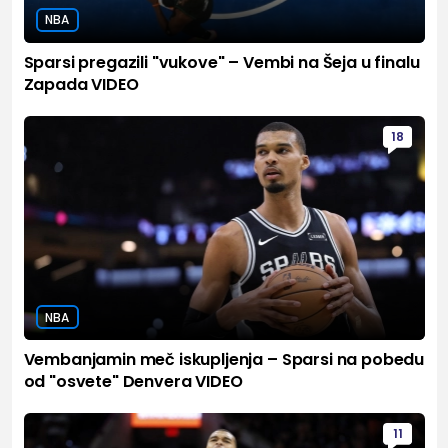
NBA
Sparsi pregazili "vukove" – Vembi na Šeja u finalu
Zapada VIDEO
18
NBA
Vembanjamin meč iskupljenja – Sparsi na pobedu
od "osvete" Denvera VIDEO
11