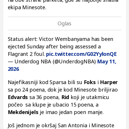
ekipa Minesote.
Status alert: Victor Wembanyama has been
ejected Sunday after being assessed a
Flagrant 2 foul.
pic.twitter.com/G02YylonQE
— Underdog NBA (@UnderdogNBA)
May 11,
2026
Najefikasniji kod Sparsa bili su
Foks
i
Harper
sa po 24 poena, dok je kod Minesote briljirao
Edvards
sa 36 poena,
Rid
koji je utakmicu
počeo sa klupe je ubacio 15 poena, a
Mekdenijels
je imao jedan poen manje.
Još jednom je okršaj San Antonia i Minesote