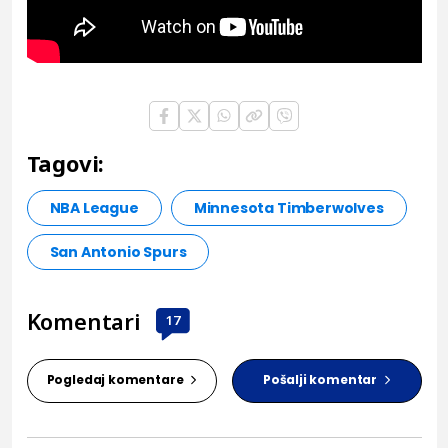
Tagovi:
NBA League
Minnesota Timberwolves
San Antonio Spurs
Komentari
17
Pogledaj komentare
Pošalji komentar