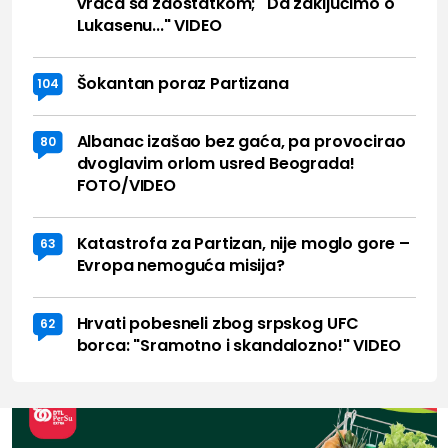
vraća sa zaostatkom; "Da zaključimo o
Lukasenu..." VIDEO
Šokantan poraz Partizana
104
Albanac izašao bez gaća, pa provocirao
80
dvoglavim orlom usred Beograda!
FOTO/VIDEO
Katastrofa za Partizan, nije moglo gore –
63
Evropa nemoguća misija?
Hrvati pobesneli zbog srpskog UFC
62
borca: "Sramotno i skandalozno!" VIDEO