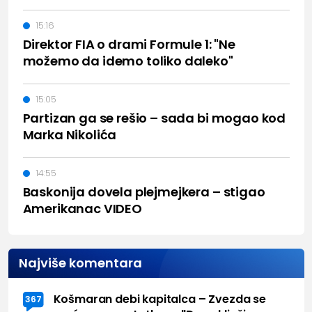
15:16
Direktor FIA o drami Formule 1: "Ne
možemo da idemo toliko daleko"
15:05
Partizan ga se rešio – sada bi mogao kod
Marka Nikolića
14:55
Baskonija dovela plejmejkera – stigao
Amerikanac VIDEO
Najviše komentara
Košmaran debi kapitalca – Zvezda se
367