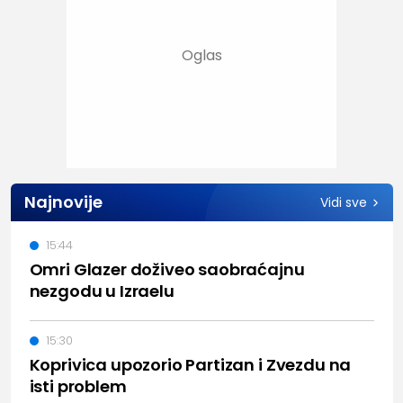
Najnovije
Vidi sve
15:44
Omri Glazer doživeo saobraćajnu
nezgodu u Izraelu
15:30
Koprivica upozorio Partizan i Zvezdu na
isti problem