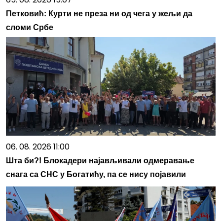
Петковић: Курти не преза ни од чега у жељи да
сломи Србе
06. 08. 2026 11:00
Шта би?! Блокадери најављивали одмеравање
снага са СНС у Богатићу, па се нису појавили