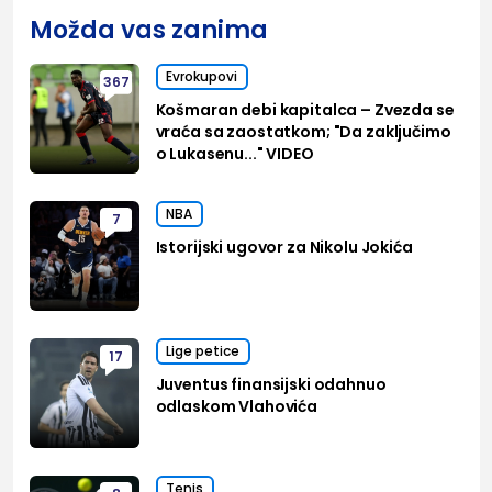
Možda vas zanima
Evrokupovi
367
Košmaran debi kapitalca – Zvezda se
vraća sa zaostatkom; "Da zaključimo
o Lukasenu..." VIDEO
NBA
7
Istorijski ugovor za Nikolu Jokića
Lige petice
17
Juventus finansijski odahnuo
odlaskom Vlahovića
Tenis