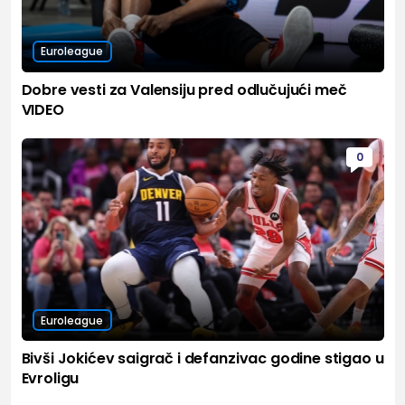
Euroleague
Dobre vesti za Valensiju pred odlučujući meč
VIDEO
0
Euroleague
Bivši Jokićev saigrač i defanzivac godine stigao u
Evroligu