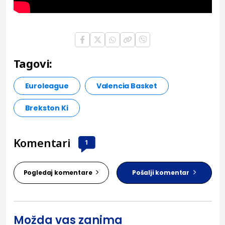
Tagovi:
Euroleague
Valencia Basket
Brekston Ki
Komentari
1
Pogledaj komentare
Pošalji komentar
Možda vas zanima