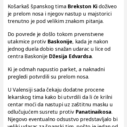
Košarkaš španskog tima
Brekston Ki
doživeo
je prelom nosa i njegov nastup u majstorici
trenutno je pod velikim znakom pitanja.
Do povrede je došlo tokom prvenstvene
utakmice protiv
Baskonije
, kada je nakon
jednog duela dobio snažan udarac u lice od
centra Baskonije
Džesija Edvardsa
.
Ki je odmah napustio parket, a naknadni
pregledi potvrdili su prelom nosa.
U Valensiji sada čekaju dodatne procene
lekarskog tima kako bi utvrdili da li će krilni
centar moći da nastupi uz zaštitnu masku u
odlučujućem susretu protiv
Panatinaikosa
.
Njegovo eventualno odsustvo predstavljalo bi
veliki udarac za španski tim, pošto je jedan od