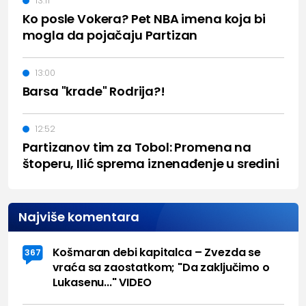
13:11
Ko posle Vokera? Pet NBA imena koja bi
mogla da pojačaju Partizan
13:00
Barsa "krade" Rodrija?!
12:52
Partizanov tim za Tobol: Promena na
štoperu, Ilić sprema iznenađenje u sredini
Najviše komentara
Košmaran debi kapitalca – Zvezda se
367
vraća sa zaostatkom; "Da zaključimo o
Lukasenu..." VIDEO