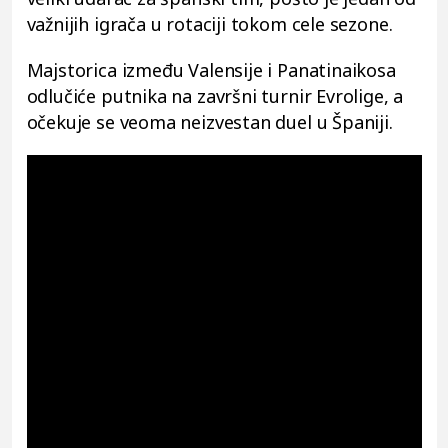
važnijih igrača u rotaciji tokom cele sezone.
Majstorica između Valensije i Panatinaikosa
odlučiće putnika na završni turnir Evrolige, a
očekuje se veoma neizvestan duel u Španiji.