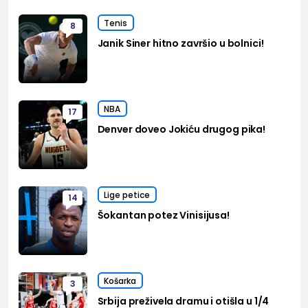
Tenis
8
Janik Siner hitno završio u bolnici!
NBA
17
Denver doveo Jokiću drugog pika!
Lige petice
14
Šokantan potez Vinisijusa!
Košarka
3
Srbija preživela dramu i otišla u 1/4