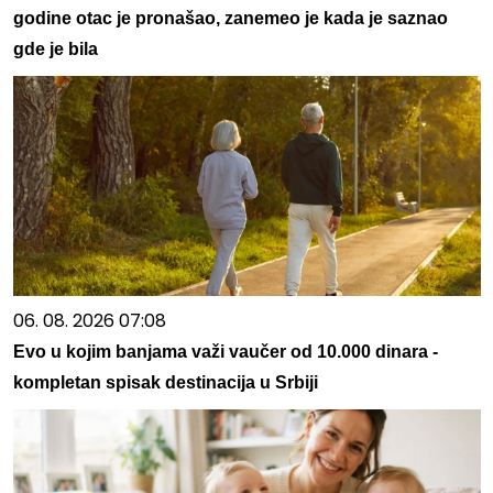
godine otac je pronašao, zanemeo je kada je saznao
gde je bila
06. 08. 2026 07:08
Evo u kojim banjama važi vaučer od 10.000 dinara -
kompletan spisak destinacija u Srbiji