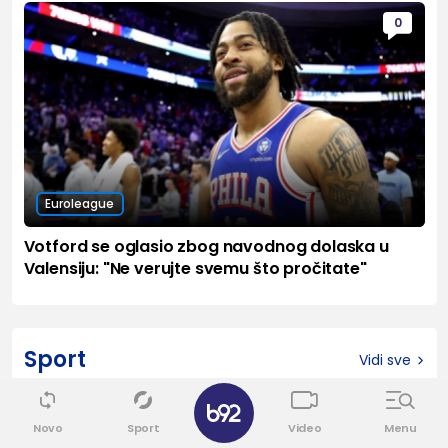
0
Euroleague
Votford se oglasio zbog navodnog dolaska u
Valensiju: "Ne verujte svemu što pročitate"
Sport
Vidi sve
✕
0
Novo
Sport
Video
Menu