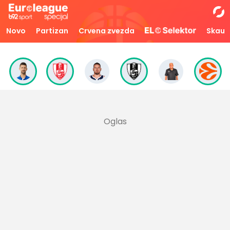
Novo
Partizan
Crvena zvezda
Skaut