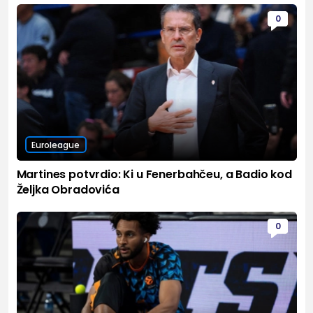
0
Euroleague
Martines potvrdio: Ki u Fenerbahčeu, a Badio kod
Željka Obradovića
0