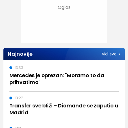
Najnovije
Vidi sve
13:33
Mercedes je oprezan: "Moramo to da
prihvatimo"
13:22
Transfer sve bliži – Diomande se zaputio u
Madrid