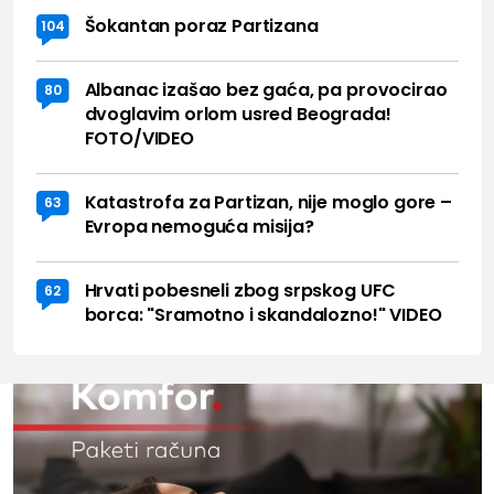
Šokantan poraz Partizana
104
Albanac izašao bez gaća, pa provocirao
80
dvoglavim orlom usred Beograda!
FOTO/VIDEO
Katastrofa za Partizan, nije moglo gore –
63
Evropa nemoguća misija?
Hrvati pobesneli zbog srpskog UFC
62
borca: "Sramotno i skandalozno!" VIDEO