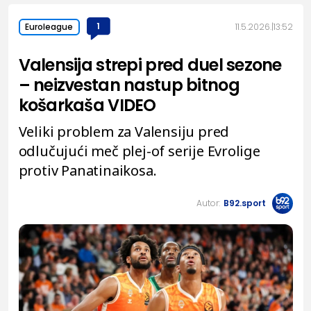
1
11.5.2026.
13:52
Euroleague
Valensija strepi pred duel sezone
– neizvestan nastup bitnog
košarkaša VIDEO
Veliki problem za Valensiju pred
odlučujući meč plej-of serije Evrolige
protiv Panatinaikosa.
Autor:
B92.sport