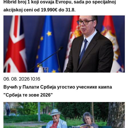
Hibrid broj 1 koji osvaja Evropu, sada po specijalnoj
akcijskoj ceni od 19.990€ do 31.8.
06. 08. 2026 10:16
Вучић у Палати Србија угостио учеснике кампа
"Србија те зове 2026"